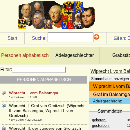
Wormsgau)
+ nach 764
Wiltrud N
+ nach 933
Wiltrud von Bayern
* 10.11.1884; + 28.03.1975
Start
Suche:
an:
D
Wiltrud von Orleans (Waldrada von
Orleans)
* 795; + 834
Personen alphabetisch
Adelsgeschlechter
Grabstät
Winifred Anna Dallas-Yorke, Duchess of
Portland
* 07.09.1863; + 30.07.1954
Filter:
Wiprecht I. vom B
Winston Churchill (Sir Winston Leonard
Stammbaum anzeigen
PERSONEN ALPHABETISCH
Spencer-Churchill)
* 30.11.1874; + 24.01.1965
Wiprecht I. vom 
Wiprecht I. vom Balsamgau
Graf im Balsamga
* unbekannt; + 1060
Adelsgeschlecht:
Wiprecht II. Graf von Groitzsch (Wiprecht
II. vom Balsamgau, Wiprecht I. von
Stammdaten
Groitzsch)
geboren:
u
* um 1050; + 22.05.1124
gestorben:
1
Wiprecht III. der Jüngere von Groitzsch