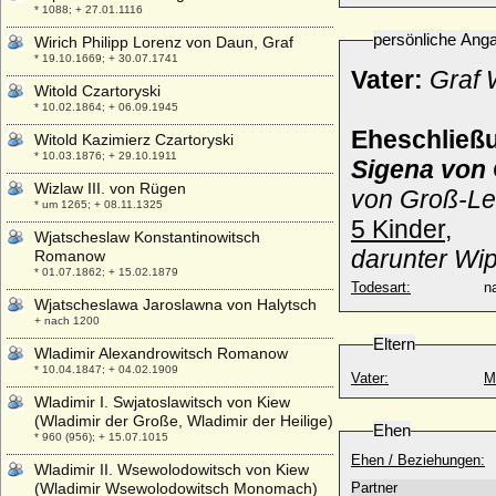
* 1088; + 27.01.1116
persönliche Ang
Wirich Philipp Lorenz von Daun, Graf
* 19.10.1669; + 30.07.1741
Vater:
Graf 
Witold Czartoryski
* 10.02.1864; + 06.09.1945
Eheschließ
Witold Kazimierz Czartoryski
* 10.03.1876; + 29.10.1911
Sigena von
Wizlaw III. von Rügen
von Groß-Le
* um 1265; + 08.11.1325
5 Kinder,
Wjatscheslaw Konstantinowitsch
darunter Wip
Romanow
* 01.07.1862; + 15.02.1879
Todesart:
na
Wjatscheslawa Jaroslawna von Halytsch
+ nach 1200
Eltern
Wladimir Alexandrowitsch Romanow
* 10.04.1847; + 04.02.1909
Vater:
M
Wladimir I. Swjatoslawitsch von Kiew
(Wladimir der Große, Wladimir der Heilige)
Ehen
* 960 (956); + 15.07.1015
Ehen / Beziehungen:
Wladimir II. Wsewolodowitsch von Kiew
(Wladimir Wsewolodowitsch Monomach)
Partner