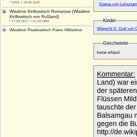
* 1053; + 19.05.1125
Sigena von Leinunge
Wladimir Kirillowitsch Romanow (Wladimir
Kirillowitsch von Rußland)
Kinder
* 17.08.1917; + 21.04.1992
Wiprecht II. Graf von 
Wladimir Pawlowitsch Paley (Wladimir
Pawlowitsch von Hohenfelsen)
* 09.01.1897; + 18.07.1918
Geschwister
Wladislaw (Laszlo) II. von Böhmen und
keine erfasst
Ungarn
* 01.03.1456; + 13.03.1516
Wladislaw II. der Vertriebene von Polen
* 1105; + 30.05.1159
Kommentar:
Wladislaw II. von Schlesien-Beuthen-Cosel
Land) war ein
* 1277/1283; + 08.09.1352
der späteren
Wladyslaw IV. Wasa von Polen (Ladislaus
Flüssen Mild
IV. von Polen)
* 09.06.1595; + 20.05.1648
tauschte der
Wladyslaw Czartoryski
Balsamgau m
* 03.07.1828; + 23.04.1894
gegen die Bu
Wladyslaw Dominik Zaslawski-Ostrogski
http://de.wi
* um 1616; + 1656