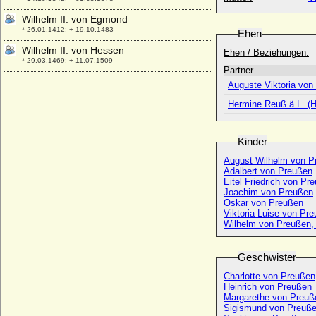
Wilhelm II. von Egmond
* 26.01.1412; + 19.10.1483
Ehen
Wilhelm II. von Hessen
Ehen / Beziehungen:
* 29.03.1469; + 11.07.1509
Partner
Wilhelm II. von Hessen, Kurfürst
Auguste Viktoria von
* 28.07.1777; + 20.11.1847
Hermine Reuß ä.L. (H
Wilhelm II. von Holland (König Wilhelm)
* 1227; + 28.01.1256
Kinder
Wilhelm II. von Jülich (Wilhelm II. der
Große von Jülich)
August Wilhelm von P
* 1150; + 1207
Adalbert von Preußen
Eitel Friedrich von Pr
Wilhelm II. von Nassau-Oranien
Joachim von Preußen
* 27.05.1626; + 06.11.1650
Oskar von Preußen
Viktoria Luise von Pr
Wilhelm II. von Runkel
Wilhelm von Preußen, 
* vor 1449; + 25.12.1489
Wilhelm II. von Schwarzenberg
Geschwister
+ 01.12.1559
Charlotte von Preußen
Wilhelm II. von Solms-Braunfels-
Heinrich von Preußen
Greifenstein
Margarethe von Preuß
* 09.08.1609; + 19.07.1676
Sigismund von Preuß