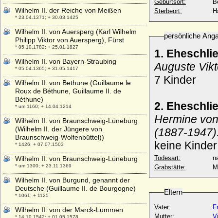
Geburtsort:
Be
Wilhelm II. der Reiche von Meißen
Sterbeort:
H
* 23.04.1371; + 30.03.1425
Wilhelm II. von Auersperg (Karl Wilhelm
persönliche Ang
Philipp Viktor von Auersperg), Fürst
* 05.10.1782; + 25.01.1827
1. Eheschli
Wilhelm II. von Bayern-Straubing
Auguste Vik
* 05.04.1365; + 31.05.1417
7 Kinder
Wilhelm II. von Bethune (Guillaume le
Roux de Béthune, Guillaume II. de
Béthune)
2. Eheschli
* um 1160; + 14.04.1214
Hermine von
Wilhelm II. von Braunschweig-Lüneburg
(Wilhelm II. der Jüngere von
(1887-1947)
Braunschweig-Wolfenbüttel))
keine Kinder
* 1426; + 07.07.1503
Todesart:
na
Wilhelm II. von Braunschweig-Lüneburg
* um 1300; + 23.11.1369
Grabstätte:
M
Wilhelm II. von Burgund, genannt der
Deutsche (Guillaume II. de Bourgogne)
Eltern
* 1061; + 1125
Vater:
F
Wilhelm II. von der Marck-Lummen
Mutter:
V
* 14.10.1542; + 01.05.1578