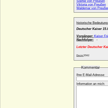
Sophie von Preußen
Wilhelm II. von Wevelinghoven
Viktoria von Preußen
+ 02.01.1452
Waldemar von Preuße
Wilhelm II. von Württemberg
* 25.02.1848; + 02.10.1921
historische Bedeutung
Wilhelm III. der Niederlande (Willem III.)
* 19.02.1817; + 23.11.1890
Deutscher Kaiser 15.
Wilhelm III. von Bayern-München, Herzog
Vorgänger:
Kaiser Fri
* 1375; + 12.09.1435
Nachfolger:
-
Wilhelm III. von Bethune (Guillaume III. de
Letzter Deutscher K
Bethune)
* um 1202; + 24.08.1243
Docnr:
5562
Wilhelm III. von Burgund, genannt das
Kind (Guillaume III. de Bourgogne)
Kommentar
* um 1110; + 09.02.1127
Wilhelm III. von Hessen-Marburg (Wilhelm
Ihre E-Mail-Adresse:
III. der Jüngere)
* 08.09.1471; + 17.02.1500
Information an mich:
Wilhelm III. von Holland (Wilhelm I. der
Gute von Hennegau)
* um 1280; + 07.06.1337
Wilhelm III. von Jülich
* vor 1190; + 1218