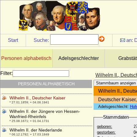
* 22.03.1797; + 09.03.1888
Wilhelm I. von Provence (Wilhelm I. der
Befreier)
+ 994
Wilhelm I. von Schwarzenberg und
Seinsheim
* 1486; + 1526
Start
Suche:
an:
D
Wilhelm I. von Solms-Braunfels-
Greifenstein
* 18.04.1570; + 03.02.1635
Personen alphabetisch
Adelsgeschlechter
Grabstät
Wilhelm I. von Wertheim (Wilhelm I. von
Wertheim-Breuberg)
Filter:
Wilhelm II., Deutsc
* 1421; + 01.05.1482
Stammbaum anzeigen
PERSONEN ALPHABETISCH
Wilhelm I. von Württemberg
* 27.09.1781; + 25.06.1864
Wilhelm II., Deut
Wilhelm II., Deutscher Kaiser
Deutscher Kaiser
* 27.01.1859; + 04.06.1941
Adelsgeschlecht:
Hoh
Wilhelm II. der Jüngere von Hessen-
Wanfried-Rheinfels
Stammdaten
* 25.08.1671; + 01.04.1731
geboren:
2
Wilhelm II. der Niederlande
gestorben:
0
* 06.12.1792; + 17.03.1849