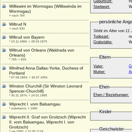
Geburtsort:
H
Williswint im Wormsgau (Williswinda im
Sterbeort:
W
Wormsgau)
+ nach 764
persönliche Ang
Wiltrud N
+ nach 933
Stirbt im Alter von 11
Todesart:
na
Wiltrud von Bayern
* 10.11.1884; + 28.03.1975
Grabstätte:
W
Wiltrud von Orleans (Waldrada von
Orleans)
Eltern
* 795; + 834
Vater:
G
Winifred Anna Dallas-Yorke, Duchess of
Mutter:
A
Portland
* 07.09.1863; + 30.07.1954
Winston Churchill (Sir Winston Leonard
Ehen
Spencer-Churchill)
Ehen / Beziehungen:
* 30.11.1874; + 24.01.1965
Wiprecht I. vom Balsamgau
* unbekannt; + 1060
Kinder
Wiprecht II. Graf von Groitzsch (Wiprecht
II. vom Balsamgau, Wiprecht I. von
Groitzsch)
Geschwister
* um 1050; + 22.05.1124