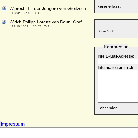
keine erfasst
Wiprecht III. der Jüngere von Groitzsch
* 1088; + 27.01.1116
Wirich Philipp Lorenz von Daun, Graf
* 19.10.1669; + 30.07.1741
Docnr:
5658
Witold Czartoryski
* 10.02.1864; + 06.09.1945
Kommentar
Witold Kazimierz Czartoryski
* 10.03.1876; + 29.10.1911
Ihre E-Mail-Adresse:
Wizlaw III. von Rügen
* um 1265; + 08.11.1325
Information an mich:
Wjatscheslaw Konstantinowitsch
Romanow
* 01.07.1862; + 15.02.1879
Wjatscheslawa Jaroslawna von Halytsch
+ nach 1200
absenden
Wladimir Alexandrowitsch Romanow
* 10.04.1847; + 04.02.1909
Wladimir I. Swjatoslawitsch von Kiew
Impressum
(Wladimir der Große, Wladimir der Heilige)
* 960 (956); + 15.07.1015