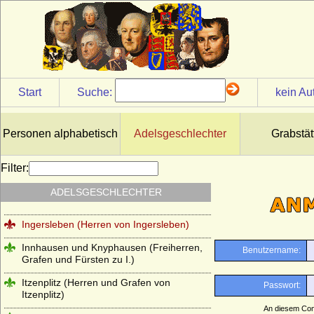
Holstein (Adelsfamilie von Holstein)
Hompesch (Freiherren, Reichsgrafen und
preußische Grafen von Hompesch)
Horn (Herren von Horn), preuss. Briefadel
1772
Start
Suche:
kein Au
Horn (Herren von Horn), preuss. Briefadel
1865
Personen alphabetisch
Adelsgeschlechter
Grabstät
Howard (House of Howard)
Hoym (Herren Reichsfreiherren,
Filter:
Reichsgrafen und Grafen)
ADELSGESCHLECHTER
Ilow
Ingersleben (Herren von Ingersleben)
Innhausen und Knyphausen (Freiherren,
Grafen und Fürsten zu I.)
Itzenplitz (Herren und Grafen von
Itzenplitz)