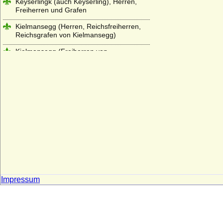
Keyserlingk (auch Keyserling), Herren,
Freiherren und Grafen
Kielmansegg (Herren, Reichsfreiherren,
Reichsgrafen von Kielmansegg)
Kielmansegg (Freiherren von
Kielmansegg, Österreich)
Kinsky von Wchinitz und Tettau
Kirchbach (Herren, Freiherren und Grafen
von Kirchbach)
Kleist (Adelsfamilie von Kleist)
Klitzing (Adelsfamilie von Klitzing)
Knesebeck (Herren von dem Knesebeck
und Freiherren v.d.Knesebeck-
Milendonck)
Impressum
Knigge (Herren und Freiherren Knigge)
Knobelsdorff (Adelsfamilie von
Knobelsdorff)