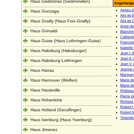
Haus Gediminas (Gediminiden)
Angehörige
Agnes d
Haus Gonzaga
Alix de 
Haus Grailly (Haus Foix-Grailly)
Alix de 
Anne de
Haus Grimaldi
Blanche
Catheri
Haus Guise (Haus Lothringen-Guise)
Francois 
Isabelle
Haus Habsburg (Habsburger)
Jean I. 
Jean II.
Haus Habsburg-Lothringen
Jean V. 
Jeanne 
Haus Hanau
Margueri
Haus Hannover (Welfen)
Marie d
Marie d
Haus Hauteville
Philipp
Pierre d
Haus Hohenlohe
Richard
Robert I
Haus Holland (Gerulfinger)
Robert I
Yolande
Haus Isenburg (Haus Ysenburg)
Haus Jimenez