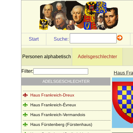
Haus Egmond
Haus Enriquez (Casa de Enriquez)
Haus Erbach
Haus Erdõdy
Start
Suche:
Haus Este
Haus Farnese
Personen alphabetisch
Adelsgeschlechter
Haus Flandern (Balduine)
Haus Frankreich-Artois
Filter:
Haus Fra
Haus Frankreich-Courtenay (Maison
ADELSGESCHLECHTER
capétienne de Courtenay)
Haus Frankreich-Dreux
Haus Frankreich-Évreux
Haus Frankreich-Vermandois
Haus Fürstenberg (Fürstenhaus)