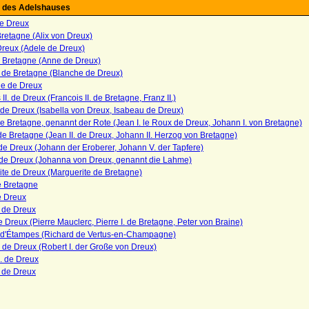
 des Adelshauses
e Dreux
Bretagne (Alix von Dreux)
Dreux (Adele de Dreux)
 Bretagne (Anne de Dreux)
 de Bretagne (Blanche de Dreux)
ne de Dreux
II. de Dreux (Francois II. de Bretagne, Franz II.)
 de Dreux (Isabella von Dreux, Isabeau de Dreux)
de Bretagne, genannt der Rote (Jean I. le Roux de Dreux, Johann I. von Bretagne)
 de Bretagne (Jean II. de Dreux, Johann II. Herzog von Bretagne)
de Dreux (Johann der Eroberer, Johann V. der Tapfere)
de Dreux (Johanna von Dreux, genannt die Lahme)
te de Dreux (Marguerite de Bretagne)
e Bretagne
e Dreux
a de Dreux
e Dreux (Pierre Mauclerc, Pierre I. de Bretagne, Peter von Braine)
 d'Étampes (Richard de Vertus-en-Champagne)
. de Dreux (Robert I. der Große von Dreux)
I. de Dreux
 de Dreux