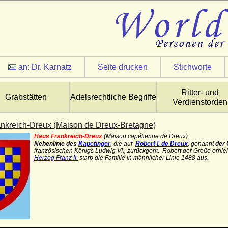
an:
Dr. Karnatz
Seite drucken
Stichworte
Ritter- und
Grabstätten
Adelsrechtliche Begriffe
Verdienstorden
nkreich-Dreux (Maison de Dreux-Bretagne)
Haus Frankreich-Dreux
(
Maison capétienne de Dreux)
:
Nebenlinie des
Kapetinger
, die auf
Robert I. de Dreux
, genannt
der
französischen Königs Ludwig VI., zurückgeht. Robert der Große erhie
Herzog Franz II.
starb die Familie in männlicher Linie 1488 aus.