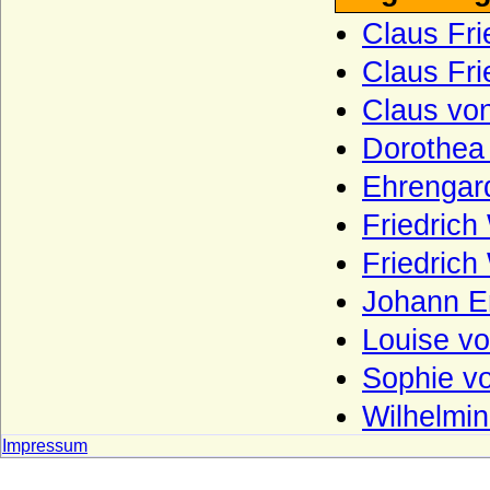
Schlabrendorff (Schlabrendorf,
Schlaberndorff) Herren, Reichsfreiherren
Claus Fri
und Grafen v. Schlabrendorff
Claus Fri
Schladen (Herren und Grafen von
Schladen)
Claus vo
Schlieben (Herren, Reichsgrafen und
Dorothea
Grafen von Schlieben)
Ehrengar
Schlippenbach (Herren, Freiherren und
Grafen von Schlippenbach)
Friedric
Schlüsselberg (Herren von Schlüsselberg)
Friedrich
Schmeling (Herren von Schmeling)
Johann E
Schmettau (Schmettow), Reichsfreiherren
und Reichsgrafen von Schmettau
Louise v
Schönberg (Herren und Freiherren von
Sophie v
Schönberg)
Wilhelmi
Schöning (Herren von Schöning)
Impressum
Schomberg (Schönburg auf Wesel,
Schönberg auf Wesel, Schonburg),