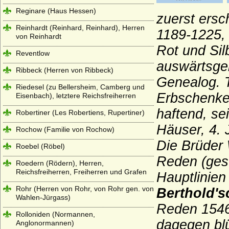
Reginare (Haus Hessen)
zuerst ersc
Reinhardt (Reinhard, Reinhard), Herren
1189-1225,
von Reinhardt
Rot und Sil
Reventlow
auswärtsgen
Ribbeck (Herren von Ribbeck)
Genealog. T
Riedesel (zu Bellersheim, Camberg und
Erbschenke
Eisenbach), letztere Reichsfreiherren
haftend, se
Robertiner (Les Robertiens, Rupertiner)
Häuser, 4. 
Rochow (Familie von Rochow)
Die Brüder 
Roebel (Röbel)
Reden (ges
Roedern (Rödern), Herren,
Reichsfreiherren, Freiherren und Grafen
Hauptlinien
Rohr (Herren von Rohr, von Rohr gen. von
Berthold's
Wahlen-Jürgass)
Reden 1546
Rolloniden (Normannen,
dagegen blüh
Anglonormannen)