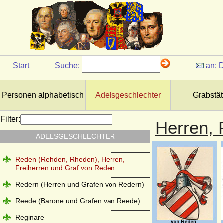
Freiherren von Puttkamer
Quadt (Herren von Quadt, Freiherren und
Grafen von Quadt zu Wykradt)
Quitzow
Ramin (Herren von Ramin)
Start
Suche:
an:
D
Rantzau (Adelsfamilie Rantzau)
Raschkau (Raschke, Raschkow,
Personen alphabetisch
Adelsgeschlechter
Grabstät
Raschkauw), Herren von R.
Rautter (Herren von Rautter und Grafen
Filter:
Herren, 
von Rautter-Willkamm)
ADELSGESCHLECHTER
Recke
Reden (Rehden, Rheden), Herren,
Freiherren und Graf von Reden
Redern (Herren und Grafen von Redern)
Reede (Barone und Grafen van Reede)
Reginare