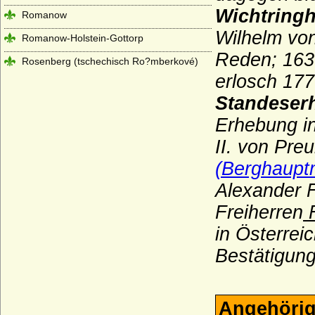
Wichtring
Romanow
Wilhelm vo
Romanow-Holstein-Gottorp
Reden; 163
Rosenberg (tschechisch Ro?mberkové)
erlosch 177
Rosenkrantz (Rosencrantz)
Standeser
Rottal (tschechisch: hrabì z Rottalu)
Erhebung i
Rüchel (Herren von Rüchel)
II. von Pre
Rurikiden
(Berghaupt
Saldern (Herren von Saldern, Grafen von
Alexander F
Saldern-Ahlimb-Ringenwalde)
Freiherren
F
Salier
in Österrei
Scaliger (Scaligeri, della Scala)
Bestätigung
Schaffgotsch (Herren, Freiherren und
Grafen von Schaffgotsch)
Schapelow (Herren von Schapelow)
Angehörig