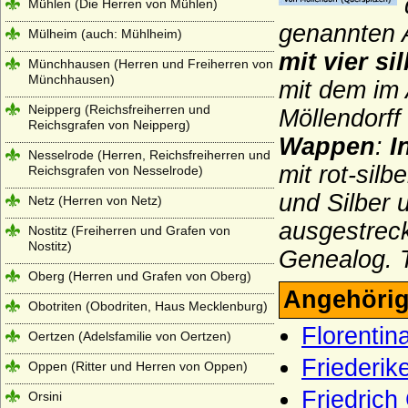
Mühlen (Die Herren von Mühlen)
genannten A
Mülheim (auch: Mühlheim)
mit vier s
Münchhausen (Herren und Freiherren von
Münchhausen)
mit dem im 
Neipperg (Reichsfreiherren und
Möllendorff
Reichsgrafen von Neipperg)
Wappen
:
I
Nesselrode (Herren, Reichsfreiherren und
mit rot-sil
Reichsgrafen von Nesselrode)
und Silber 
Netz (Herren von Netz)
ausgestreck
Nostitz (Freiherren und Grafen von
Nostitz)
Genealog. 
Oberg (Herren und Grafen von Oberg)
Angehörig
Obotriten (Obodriten, Haus Mecklenburg)
Florentin
Oertzen (Adelsfamilie von Oertzen)
Friederik
Oppen (Ritter und Herren von Oppen)
Friedrich
Orsini