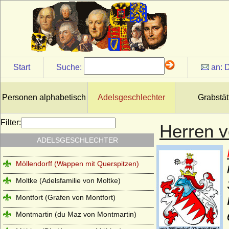
Medem (Freiherren und Grafen von
Medem)
Medici
Meinhardiner
Start
Suche:
an:
D
Mensdorff-Pouilly
Metternich (Freiherren, Grafen und
Fürsten von Metternich)
Personen alphabetisch
Adelsgeschlechter
Grabstät
Millendonk (Mirlaer-Milendonk, Milendonk,
Mylendonk), Herren und Freiherren
Filter:
Herren v
Möllendorf (Leuchterwappen), Herren von
ADELSGESCHLECHTER
Möllendorf (Möllendorff)
Möllendorff (Wappen mit Querspitzen)
Moltke (Adelsfamilie von Moltke)
Montfort (Grafen von Montfort)
Montmartin (du Maz von Montmartin)