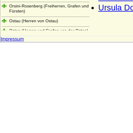
Ursula Do
Orsini-Rosenberg (Freiherren, Grafen und
Fürsten)
Ostau (Herren von Ostau)
Osten (Herren und Grafen von der Osten)
Impressum
Osten genannt Sacken (Osten-Sacken),
Herren, Freiherren, Grafen und Fürsten
von der Osten-Sacken
Otakare (Ottokare, Traungauer)
Owstin (Herren von Owstin)
Pahlen (Freiherren und Grafen von der
Pahlen)
Palaiologen
Pannwitz (Herren von Pannwitz)
Pappenheim (Reichsmarschälle, Grafen)
Pernstein