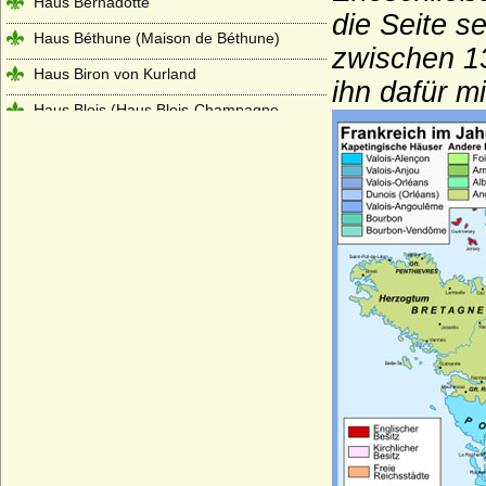
Haus Bernadotte
die Seite s
Haus Béthune (Maison de Béthune)
zwischen 13
Haus Biron von Kurland
ihn dafür m
Haus Blois (Haus Blois-Champagne,
Theobaldinder)
Haus Bonaparte
Haus Boulogne
Haus Bourbon-Anjou (Bourbon-Spanien)
Haus Bourbon-Condé
Haus Bourbon-Conti
Haus Bourbon-Dampierre (Maison de
Dampierre-Bourbon)
Haus Bourbon-Montpensier
Haus Bourbon-Orleans (Haus Orleans)
Haus Bourbon-Parma