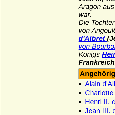
Haus Chabot (Maison de Chabot)
Aragon aus
Haus Chalon
war.
Haus Château-Landon
Die Tochter
Haus Châtillon
von Angoul
Haus Cirksena
d'Albret
(J
Haus Clary-Aldringen
von Bourbo
Haus Courtenay (Älteres Haus Courtenay)
Königs
Hei
Haus Croy
Frankreich
Haus Czartoryski
Angehörig
Haus Dampierre
Alain d'Al
Haus della Rovere
Charlotte
Haus Dunkeld
Henri II. 
Haus Egmond
Jean III.
Haus Enriquez (Casa de Enriquez)