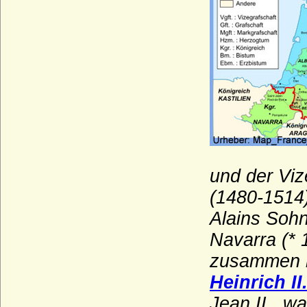
Haus Bourbon-Penthièvre
Haus Bourbon-Sizilien (Bourbon-Beider-
Sizilien, Neapel-Sizilien)
Haus Bourbon-Vendome
Haus Braganza
Haus Brienne
Haus Bruce
Haus Burgund - älteres Haus (Haus
Burgund-Portugal)
und der Viz
(1480-1514)
Haus Burgund - älteres Haus (Herzöge
von Burgund 1032-1361)
Alains Soh
Haus Burgund-Ivrea
Navarra (* 
Haus Burgund - jüngeres Haus
zusammen mi
(burgundische Valois)
Heinrich II
Haus Castell
Jean II., wa