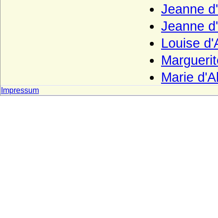
Jeanne d'
Haus Erbach
Haus Erdõdy
Jeanne d'
Haus Este
Louise d'
Haus Farnese
Marguerit
Haus Flandern (Balduine)
Marie d'A
Haus Frankreich-Artois
Impressum
Haus Frankreich-Courtenay (Maison
capétienne de Courtenay)
Haus Frankreich-Dreux
Haus Frankreich-Évreux
Haus Frankreich-Vermandois
Haus Fürstenberg (Fürstenhaus)
Haus Gediminas (Gediminiden)
Haus Gonzaga