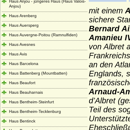
Haus Anjou - jüngeres Haus (Haus Valois-
Anjou)
mit einem
A
Haus Arenberg
sichere Sta
Haus Auersperg
Bernard Aiz
Haus Auvergne-Poitou (Ramnulfiden)
Amanieu IV
Haus Avesnes
von Albret 
Frankreichs
Haus Avis
an den Atla
Haus Barcelona
Englands, s
Haus Battenberg (Mountbatten)
französisch
Haus Beaufort
Arnaud-Am
Haus Beauharnais
d’Albret (g
Haus Bentheim-Steinfurt
Teil des so
Haus Bentheim-Tecklenburg
Unterstützt
Haus Bentinck
Eheschließ