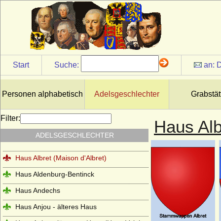
Hahn (Herren und Grafen von Hahn)
Hake (Hacke), die märkischen von Hake
Hardenberg (Freiherren, Grafen, Fürsten
von Hardenberg)
Harrach
Start
Suche:
an:
D
Haslingen (Reichsritter, Reichsfreiherren,
Reichsgrafen und preußische Grafen von
Haslingen)
Personen alphabetisch
Adelsgeschlechter
Grabstät
Hatzfeld (Herren, Reichsgrafen,
Reichsfürsten)
Filter:
Haus Alb
Haus Alba (Casa de Alba, Haus Álvarez de
ADELSGESCHLECHTER
Toledo)
Haus Albret (Maison d'Albret)
Haus Aldenburg-Bentinck
Haus Andechs
Haus Anjou - älteres Haus