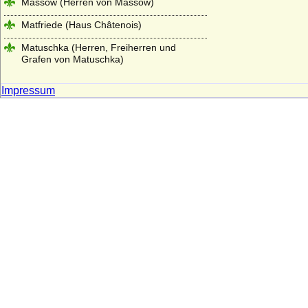
Massow (Herren von Massow)
Matfriede (Haus Châtenois)
Matuschka (Herren, Freiherren und
Grafen von Matuschka)
Maubeuge (Herren von Maubeuge)
Impressum
Medem (Freiherren und Grafen von
Medem)
Medici
Meinhardiner
Mensdorff-Pouilly
Metternich (Freiherren, Grafen und
Fürsten von Metternich)
Millendonk (Mirlaer-Milendonk, Milendonk,
Mylendonk), Herren und Freiherren
Möllendorf (Leuchterwappen), Herren von
Möllendorf (Möllendorff)