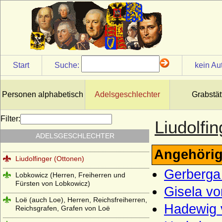
Lestwitz (Herren und Freiherren von
Lestwitz)
Lettow-Vorbeck
Levetzow (Herren, Freiherren und Grafen
von Levetzow)
Start
Suche:
kein Au
Leyen - Herren, Reichsfreiherren,
Reichsgrafen und Fürsten von der Leyen
Personen alphabetisch
Adelsgeschlechter
Grabstät
Leyen - Herren und (preuss.) Freiherren
von der Leyen
Filter:
Liudolfi
Liebenthal (Herren von Liebenthal)
ADELSGESCHLECHTER
Linstow (Herren von Linstow)
Angehörig
Liudolfinger (Ottonen)
Gerberga
Lobkowicz (Herren, Freiherren und
Fürsten von Lobkowicz)
Gisela v
Loë (auch Loe), Herren, Reichsfreiherren,
Hadewig 
Reichsgrafen, Grafen von Loë