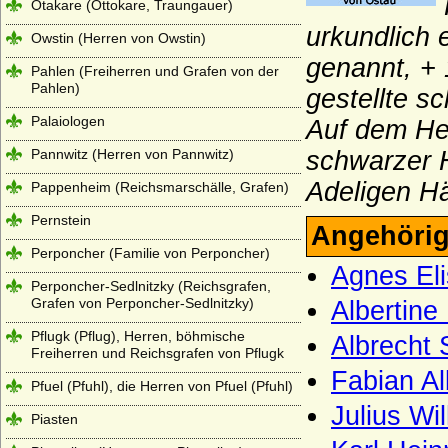
Otakare (Ottokare, Traungauer)
urkundlich
Owstin (Herren von Owstin)
genannt, + 
Pahlen (Freiherren und Grafen von der
Pahlen)
gestellte s
Palaiologen
Auf dem Hel
Pannwitz (Herren von Pannwitz)
schwarzer 
Adeligen Hä
Pappenheim (Reichsmarschälle, Grafen)
Pernstein
Angehörig
Perponcher (Familie von Perponcher)
Agnes Eli
Perponcher-Sedlnitzky (Reichsgrafen,
Grafen von Perponcher-Sedlnitzky)
Albertine
Pflugk (Pflug), Herren, böhmische
Albrecht
Freiherren und Reichsgrafen von Pflugk
Fabian Al
Pfuel (Pfuhl), die Herren von Pfuel (Pfuhl)
Julius Wi
Piasten