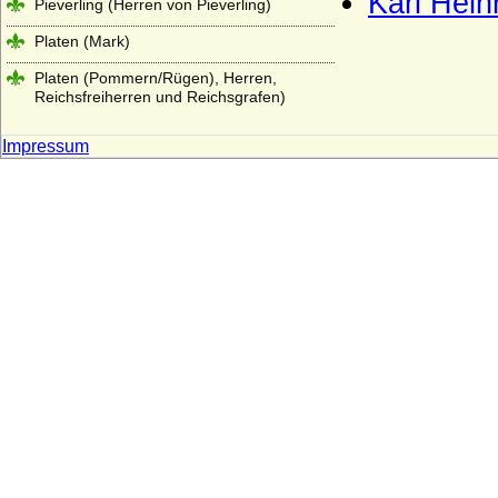
Karl Hein
Pieverling (Herren von Pieverling)
Platen (Mark)
Platen (Pommern/Rügen), Herren,
Reichsfreiherren und Reichsgrafen)
Plessen (v. Plessen, v. Scheel-Plessen, v.
Impressum
Pl.-Cronstern, Freiherren v. Maltzahn
Grafen v. Plessen)
Plettenberg (Ritter, Freiherren und Grafen
von Plettenberg)
Ploetz (Ploetz/Neumark, auch: Sabower
Stamm, von Ploetz mit dem Schwane)
Ploetz (Ploetz/Pommern, auch: Stuchower
und Schwenzer Stamm der von Ploetz)
Podewils (Herren, Freiherren und Grafen
von Podewils)
Pölnitz (Pöllnitz)
Ponickau (Herren und Freiherren)