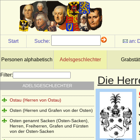
Netz (Herren von Netz)
Nostitz (Freiherren und Grafen von
Nostitz)
Oberg (Herren und Grafen von Oberg)
Start
Suche:
an:
D
Obotriten (Obodriten, Haus Mecklenburg)
Oertzen (Adelsfamilie von Oertzen)
Personen alphabetisch
Adelsgeschlechter
Grabstät
Oppen (Ritter und Herren von Oppen)
Orsini
Filter:
Die Herr
Orsini-Rosenberg (Freiherren, Grafen und
ADELSGESCHLECHTER
Fürsten)
Ostau (Herren von Ostau)
Osten (Herren und Grafen von der Osten)
Osten genannt Sacken (Osten-Sacken),
Herren, Freiherren, Grafen und Fürsten
von der Osten-Sacken