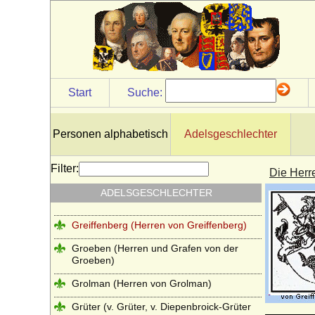
Grafen von Weimar (Gräfliches Haus
Weimar)
Grafen von Wernigerode
Grafen von Wertheim
Grafen von Wittgenstein (Grafen von
Start
Suche:
Battenberg und Wittgenstein)
Grafen zu Stolberg (Gräfliches Haus
Stolberg)
Personen alphabetisch
Adelsgeschlechter
Grassalkovich de Gyarak (Grassalkovič,
Grassalkovics), Freiherren, Grafen,
Filter:
Die Herr
Fürsten
ADELSGESCHLECHTER
Greifen
Greiffenberg (Herren von Greiffenberg)
Groeben (Herren und Grafen von der
Groeben)
Grolman (Herren von Grolman)
Grüter (v. Grüter, v. Diepenbroick-Grüter