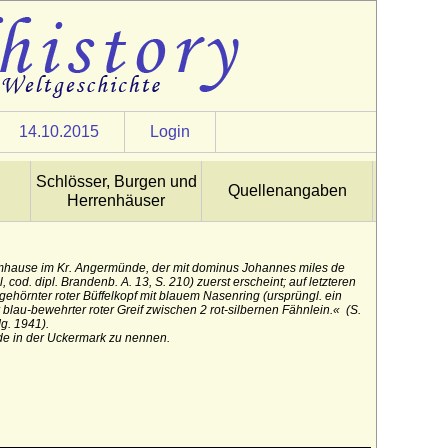
14.10.2015
Login
Schlösser, Burgen und
Quellenangaben
Herrenhäuser
mhause im Kr. Angermünde, der mit dominus Johannes miles de
cod. dipl. Brandenb. A. 13, S. 210) zuerst erscheint; auf letzteren
u-gehörnter roter Büffelkopf mit blauem Nasenring (ursprüngl. ein
lau-bewehrter roter Greif zwischen 2 rot-silbernen Fähnlein.« (S.
g. 1941).
de in der Uckermark zu nennen.