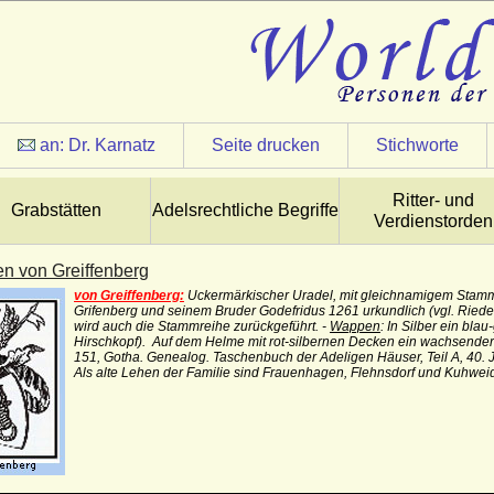
an:
Dr. Karnatz
Seite drucken
Stichworte
Ritter- und
Grabstätten
Adelsrechtliche Begriffe
Verdienstorden
en von Greiffenberg
von Greiffenberg:
Uckermärkischer Uradel, mit gleichnamigem Stam
Grifenberg und seinem Bruder Godefridus 1261 urkundlich (vgl. Riedel, 
wird auch die Stammreihe zurückgeführt. -
Wappen
: In Silber ein bla
Hirschkopf). Auf dem Helme mit rot-silbernen Decken ein wachsender b
151, Gotha. Genealog. Taschenbuch der Adeligen Häuser, Teil A, 40. J
Als alte Lehen der Familie sind Frauenhagen, Flehnsdorf und Kuhwei