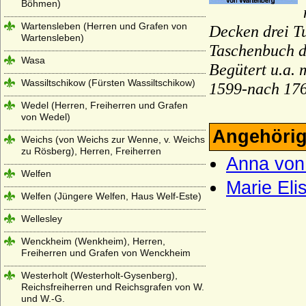
Böhmen)
Wartensleben (Herren und Grafen von
Decken drei T
Wartensleben)
Taschenbuch de
Wasa
Begütert u.a. 
Wassiltschikow (Fürsten Wassiltschikow)
1599-nach 17
Wedel (Herren, Freiherren und Grafen
von Wedel)
Angehörig
Weichs (von Weichs zur Wenne, v. Weichs
zu Rösberg), Herren, Freiherren
Anna von
Welfen
Marie Eli
Welfen (Jüngere Welfen, Haus Welf-Este)
Wellesley
Wenckheim (Wenkheim), Herren,
Freiherren und Grafen von Wenckheim
Westerholt (Westerholt-Gysenberg),
Reichsfreiherren und Reichsgrafen von W.
und W.-G.