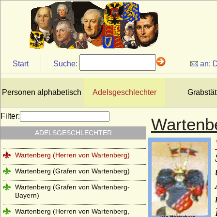
Wahlen-Jürgass (Herren von Wahlen-
Jürgass)
Waldbott von Bassenheim (Herren,
Freiherren und Grafen Waldbott von
Bassenheim)
Start
Suche:
an:
D
Waldemare (Haus Estridsson)
Waldow (Herren von Waldow)
Personen alphabetisch
Adelsgeschlechter
Grabstät
Waldstein (Vald?tejn)
Wallenrodt (auch Wallenrode, Wallenrod),
Filter:
Wartenb
Herren, Reichsgrafen und Grafen
ADELSGESCHLECHTER
Warnstedt (Herren von Warnstedt)
Wartenberg (Herren von Wartenberg)
Wartenberg (Grafen von Wartenberg)
Wartenberg (Grafen von Wartenberg-
Bayern)
Wartenberg (Herren von Wartenberg,