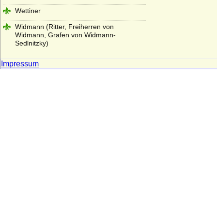
Wettiner
Widmann (Ritter, Freiherren von
Widmann, Grafen von Widmann-
Sedlnitzky)
Wigeriche
Impressum
Wilamowitz (von Wilamowitz-Möllendorf,
Freiherren und Grafen)
Wilczek (Freiherren und Pannerherren,
Reichsgrafen)
Windisch-Graetz
Winterfeld (Familie von Winterfeld)
Wittelsbacher
Wobeser (Herren von Wobeser)
Wolff (Herren von Wolff)
Wolff von Gudenberg