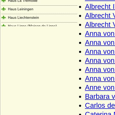
Haus La Trémoille
Albrecht 
Haus Leiningen
Albrecht 
Haus Liechtenstein
Albrecht 
Haus Ligne (Maison de Ligne)
Anna von 
Haus Limburg-Arlon
Anna von
Haus Lippe
Anna von
Haus Löwenstein-Wertheim (Seitenlinie
der Wittelsbacher)
Anna von
Haus Loon (Grafen von Loon, Grafen von
Anna von
Looz, Grafen von Rieneck)
Anna von
Haus Lothringen-Mercoeur
Haus Lothringen-Vaudemont
Anne von
Haus Lusignan
Barbara v
Haus Luxemburg (Haus Limburg-
Carlos de
Luxemburg)
Caterina 