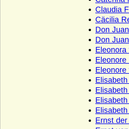
Haus Luxemburg-Ligny
Claudia Fe
Haus Manderscheid (Herren und Grafen
von Manderscheid)
Cäcilia R
Haus Melun
Don Juan 
Haus Merode (Maison de Merode)
Don Juan
Haus Montfort-l'Amaury
Eleonora 
Haus Montmorency (Maison de
Montmorency)
Eleonore 
Haus Namur
Eleonore 
Haus Nassau (Ottonische Linie)
Elisabet
Haus Nassau (Walramische Linie)
Elisabeth
Haus Oettingen
Elisabeth
Haus Oldenburg
Elisabeth
Haus Orléans-Longueville
Ernst der
Haus Petrovic-Njego?