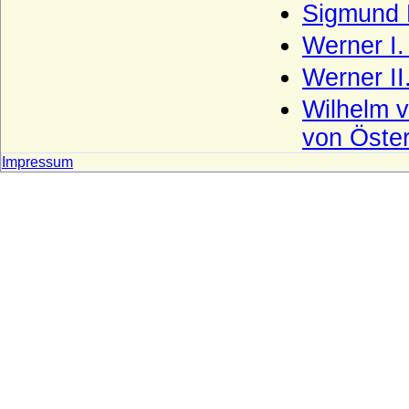
Sigmund F
Kesselstatt (Ritter, Reichsfreiherren,
Reichsgrafen von Kesselstatt)
Werner I
Keyserlingk (auch Keyserling), Herren,
Freiherren und Grafen
Werner II
Kielmansegg (Herren, Reichsfreiherren,
Wilhelm v
Reichsgrafen von Kielmansegg)
von Öster
Kielmansegg (Freiherren von
Kielmansegg, Österreich)
Impressum
Kinsky von Wchinitz und Tettau
Kirchbach (Herren, Freiherren und Grafen
von Kirchbach)
Kleist (Adelsfamilie von Kleist)
Klitzing (Adelsfamilie von Klitzing)
Knesebeck (Herren von dem Knesebeck
und Freiherren v.d.Knesebeck-
Milendonck)
Knigge (Herren und Freiherren Knigge)