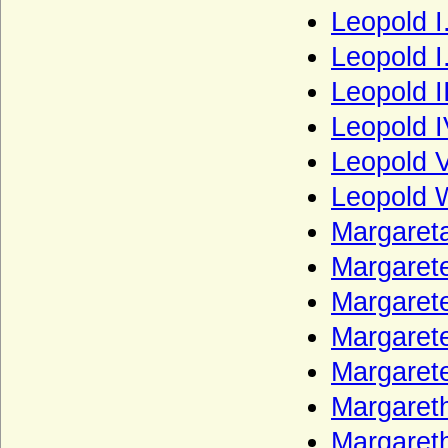
Haus Windsor (ehemals Sachsen-Coburg
Leopold I
und Gotha)
Leopold I
Haus Württemberg
Leopold I
Haus York
Leopold I
Haxthausen (Freiherren und Grafen von
Haxthausen)
Leopold V
Hedemann (Herren von Hedemann)
Leopold W
Henckel von Donnersmarck, Freiherren,
Margaret
Grafen und Fürsten
Herberstein (Reichsfreiherren, Grafen,
Margarete
Reichsgrafen von Herberstein)
Margarete
Herren, Freiherren und Grafen von
Schwerin
Margarete
Herren, Grafen und Fürsten von Moers
Margarete
Herren und Grafen von Eberstein
Margareth
Herren und Grafen von Querfurt
Margareth