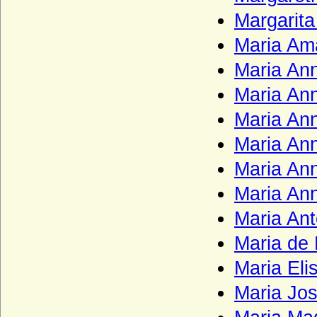
Herren und Grafen von Zimmern
Margarita
Herren und Grafen von Zutphen
Maria Ama
Herren von Gemen
Maria An
Herren von Götterswick
Maria An
Herren von Neuffen (Herren von Niefen)
Maria Ann
Hertzberg (Herren und Grafen von
Hertzberg)
Maria Ann
Herzöge und Fürsten von Hohenberg
Maria Ann
Herzöge von Lothringen aus der Familie
Maria Ann
der Wigeriche
Maria Ant
Heyden und Heyden-Linden
Maria de
Hochberg (Hohberg, Hoberg)
Maria Eli
Hoensbroech (niederländisch: van
Hoensbroeck), Reichsfreiherren, Grafen,
Maria Jos
Reichsgrafen
Hohenems (Herren und Grafen von