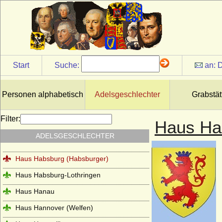
Haus Frankreich-Dreux
Haus Frankreich-Évreux
Haus Frankreich-Vermandois
Haus Fürstenberg (Fürstenhaus)
Start
Suche:
an:
D
Haus Gediminas (Gediminiden)
Haus Gonzaga
Personen alphabetisch
Adelsgeschlechter
Grabstät
Haus Grailly (Haus Foix-Grailly)
Filter:
Haus Ha
Haus Grimaldi
ADELSGESCHLECHTER
Haus Guise (Haus Lothringen-Guise)
Haus Habsburg (Habsburger)
Haus Habsburg-Lothringen
Haus Hanau
Haus Hannover (Welfen)