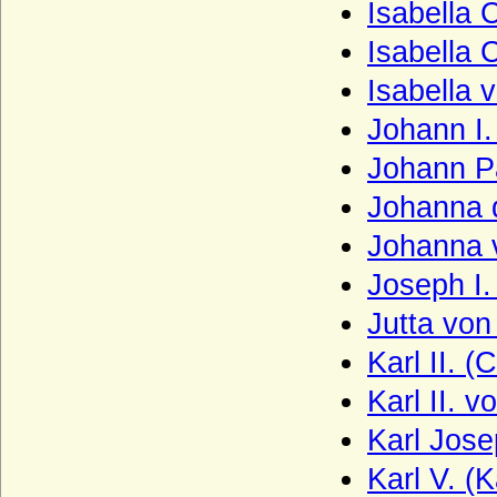
Isabella 
Haus Scarponnois (Maison de Scarpone)
Isabella 
Haus Schauenburg
Isabella 
Haus Schoenaich (Schoenaich-Carolath
Johann I.
und Carolath-Beuthen)
Johann P
Haus Schönborn (Reichsfreiherren und
Reichsgrafen von Schönborn)
Johanna 
Haus Schönburg
Johanna 
Haus Schwarzburg
Joseph I.
Haus Sforza
Jutta vo
Haus Sobieski
Karl II. (
Haus Solms
Karl II. v
Haus Stuart
Karl Jose
Haus Talleyrand-Périgord
Karl V. (
Haus Thurn und Taxis