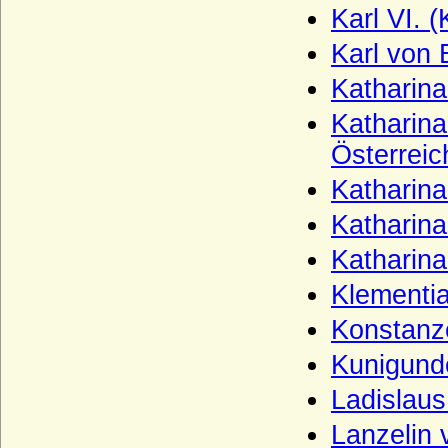
Karl VI. (
Haus Trastamara
Haus Tudor
Karl von 
Haus Valois (Valois-Hauptlinie)
Katharin
Haus Valois-Alencon
Katharina
Haus Valois-Angoulême
Österreic
Haus Valois-Orléans
Katharina
Haus Visconti
Katharina
Haus Waldburg
Katharina
Haus Waldeck
Klementi
Haus Wassenberg (Familie der
Konstanz
Flamenses)
Kunigund
Haus Wessex (Angelsachsen)
Haus Wevelinghoven
Ladislau
Haus Wied
Lanzelin 