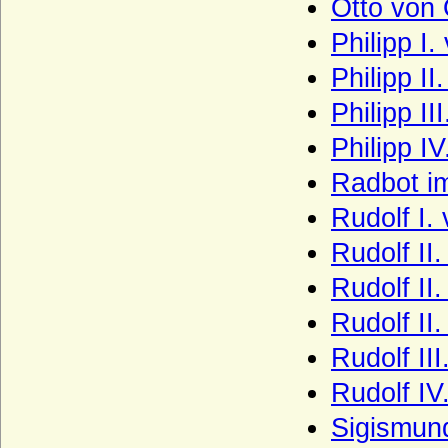
Otto von 
Itzenplitz (Herren und Grafen von
Itzenplitz)
Philipp I.
Jagiellonen
Philipp II
Jagow (Familie von Jagow)
Philipp II
Jasmund (Herren von Jasmund)
Philipp IV
Jeetze (Herren von Jeetze)
Radbot i
Kameke (Herren und Grafen von Kameke)
Rudolf I.
Kannacher (Herren von Kannacher)
Rudolf II.
Kapetinger (Les Capétiens)
Rudolf II
Kardorff (Herren von Kardorff)
Rudolf II
Karolinger
Rudolf II
Karstedt (Herren von Karstedt)
Rudolf IV.
Katte (Herren und Grafen von Katte)
Sigismund
Kerssenbrock (Herren von Kerssenbrock)