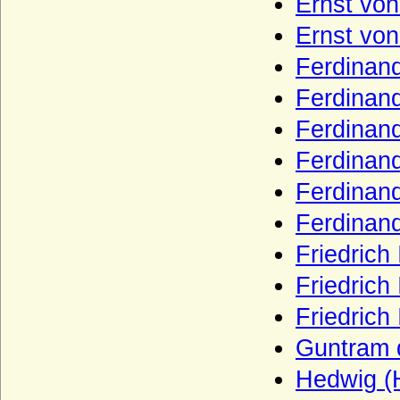
Ernst von
Haus Plantagenet
Ernst von
Haus Poniatowski
Ferdinand
Haus Pückler
Ferdinand 
Haus Radziwill
Ferdinand 
Haus Rappoltstein (Herren zu
Rappoltstein)
Ferdinand 
Haus Reuß (Reuss)
Ferdinand
Haus Rietberg (Grafen von Rietberg)
Ferdinand
Haus Rohan (Maison de Rohan)
Friedrich
Haus Runkel
Friedrich
Haus Sachsen-Coburg und Gotha
(Wettiner)
Friedrich 
Haus Salm
Guntram 
Haus Savoyen
Hedwig (H
Haus Sayn-Wittgenstein