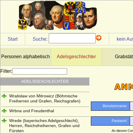
Reichsgrafen)
Windisch-Graetz
Winterfeld (Familie von Winterfeld)
Wittelsbacher
Start
Suche:
kein Au
Wobeser (Herren von Wobeser)
Wolff (Herren von Wolff)
Personen alphabetisch
Adelsgeschlechter
Grabstät
Wolff von Gudenberg
Filter:
Wolff-Metternich
Wrangel (Herren, Freiherren und Grafen
ADELSGESCHLECHTER
von Wrangel)
Wratislaw von Mitrowicz (Böhmische
Freiherren und Grafen, Reichsgrafen)
Wrbna und Freudenthal
Wrede (bayerisches Adelgeschlecht),
Herren, Reichsfreiherren, Grafen und
Fürsten