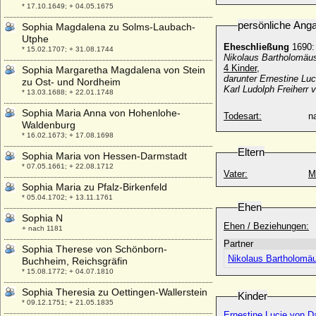
* 17.10.1649; + 04.05.1675
persönliche Ang
Sophia Magdalena zu Solms-Laubach-
Utphe
Eheschließung
1690:
* 15.02.1707; + 31.08.1744
Nikolaus Bartholomäu
4 Kinder,
Sophia Margaretha Magdalena von Stein
darunter Ernestine Lu
zu Ost- und Nordheim
Karl Ludolph Freiherr
* 13.03.1688; + 22.01.1748
Sophia Maria Anna von Hohenlohe-
Todesart:
na
Waldenburg
* 16.02.1673; + 17.08.1698
Eltern
Sophia Maria von Hessen-Darmstadt
* 07.05.1661; + 22.08.1712
Vater:
M
Sophia Maria zu Pfalz-Birkenfeld
* 05.04.1702; + 13.11.1761
Ehen
Sophia N
Ehen / Beziehungen:
+ nach 1181
Partner
Sophia Therese von Schönborn-
Nikolaus Bartholomä
Buchheim, Reichsgräfin
* 15.08.1772; + 04.07.1810
Sophia Theresia zu Oettingen-Wallerstein
Kinder
* 09.12.1751; + 21.05.1835
Ernestine Lucie von D