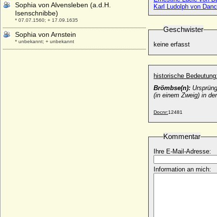
Sophia von Alvensleben (a.d.H.
Karl Ludolph von Danc
Isenschnibbe)
* 07.07.1560; + 17.09.1635
Geschwister
Sophia von Arnstein
* unbekannt; + unbekannt
keine erfasst
Sophia von Brandenburg
* 06.06.1568; + 17.12.1622
historische Bedeutung
Sophia von Braunschweig-Lüneburg
* 1358; + 1416
Brömbse(n):
Ursprüngl
(in einem Zweig) in de
Sophia von der Schulenburg
* keine Daten; + keine Daten
Docnr:
12481
Sophia von der Schulenburg
* 14.05.1556; + 12.09.1605
Kommentar
Sophia von Fürstenberg-Herdringen,
Freiin
Ihre E-Mail-Adresse:
* 18.07.1790; + 08.10.1860
Information an mich:
Sophia von Griechenland und Dänemark
* 02.11.1938;
Sophia von Haes
+ 1629
Sophia von Hake (Sophia von Hacke)