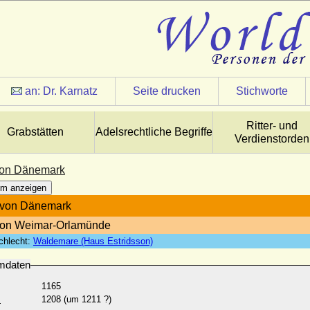
an:
Dr. Karnatz
Seite drucken
Stichworte
Ritter- und
Grabstätten
Adelsrechtliche Begriffe
Verdienstorden
von Dänemark
m anzeigen
 von Dänemark
von Weimar-Orlamünde
chlecht:
Waldemare (Haus Estridsson)
mdaten
1165
:
1208 (um 1211 ?)