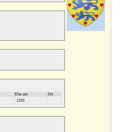
Ehe am
Ort
1181