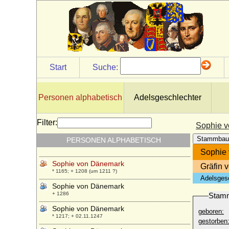
Sophie von Brandenburg
+ 1356
Sophie von Brandenburg
* 14.12.1541; + 27.06.1564
Sophie von Brandenburg-Ansbach
* 10.03.1485; + 24.05.1537
Start
Suche:
Sophie von Brandenburg-Ansbach
* 10.06.1614; + 03.12.1646
Sophie von Braunschweig-Lüneburg
Personen alphabetisch
Adelsgeschlechter
* 18.06.1541; + 17.01.1631
Sophie von Bülow
Filter:
Sophie 
* unbekannt; + 21.03.1574
Stammbau
PERSONEN ALPHABETISCH
Sophie von Cramm
* nicht überliefert; + nicht überliefert
Sophie
Sophie von Dänemark
Gräfin 
* 1165; + 1208 (um 1211 ?)
Adelsges
Sophie von Dänemark
+ 1286
Stam
Sophie von Dänemark
geboren:
* 1217; + 02.11.1247
gestorben