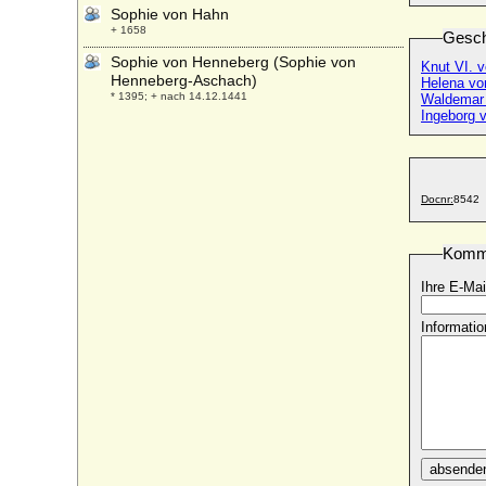
Sophie von Hahn
+ 1658
Gesch
Sophie von Henneberg (Sophie von
Knut VI. 
Henneberg-Aschach)
Helena v
* 1395; + nach 14.12.1441
Waldemar 
Ingeborg 
Sophie von Henneberg-Schleusingen
+ 05.05.1372
Sophie von Hessen-Homburg
* 18.02.1714; + 02.05.1777
Docnr:
8542
Sophie von Hessen-Philippsthal
* 06.04.1695; + 08.05.1728
Komm
Sophie von Hohenzollern (Sophie von
Ihre E-Mai
Zollern-Nürnberg)
+ nach dem 16.06.1276
Informatio
Sophie von Hohenzollern (Sophie von
Zollern-Nürnberg)
+ vor 1270
Sophie von Honstein
+ 1451
Sophie von Imbsen, Freiin
* 28.11.1817; + 29.03.1853
absende