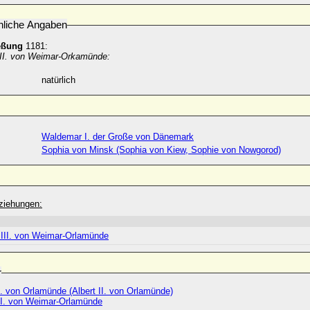
nliche Angaben
eßung
1181:
 III. von Weimar-Orkamünde:
natürlich
Waldemar I. der Große von Dänemark
Sophia von Minsk (Sophia von Kiew, Sophie von Nowgorod)
ziehungen:
d III. von Weimar-Orlamünde
r
I. von Orlamünde (Albert II. von Orlamünde)
I. von Weimar-Orlamünde