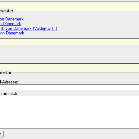
wister
von Dänemark
on Dänemark
II. von Dänemark (Valdemar II.)
von Dänemark
entar
l-Adresse:
n an mich:
n