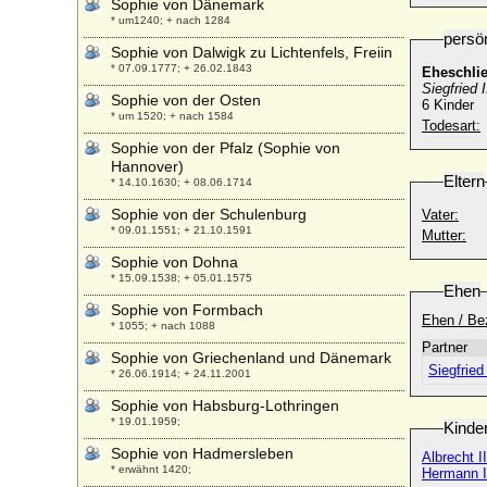
Sophie von Dänemark
* um1240; + nach 1284
persö
Sophie von Dalwigk zu Lichtenfels, Freiin
* 07.09.1777; + 26.02.1843
Eheschli
Siegfried
Sophie von der Osten
6 Kinder
* um 1520; + nach 1584
Todesart:
Sophie von der Pfalz (Sophie von
Hannover)
Eltern
* 14.10.1630; + 08.06.1714
Sophie von der Schulenburg
Vater:
* 09.01.1551; + 21.10.1591
Mutter:
Sophie von Dohna
* 15.09.1538; + 05.01.1575
Ehen
Sophie von Formbach
Ehen / Be
* 1055; + nach 1088
Partner
Sophie von Griechenland und Dänemark
Siegfrie
* 26.06.1914; + 24.11.2001
Sophie von Habsburg-Lothringen
* 19.01.1959;
Kinde
Sophie von Hadmersleben
Albrecht I
* erwähnt 1420;
Hermann I