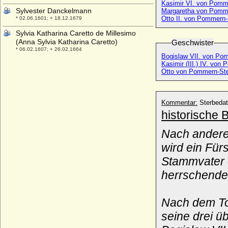
Kasimir VI. von Pomme
Sylvester Danckelmann
Margaretha von Pomme
Otto II. von Pommern-
* 02.06.1601; + 18.12.1679
Sylvia Katharina Caretto de Millesimo
(Anna Sylvia Katharina Caretto)
Geschwister
* 06.02.1607; + 26.02.1664
Bogislaw VII. von Pom
Kasimir (III.) IV. von
Otto von Pommern-Ste
Kommentar:
Sterbeda
historische 
Nach andere
wird ein Für
Stammvater 
herrschenden
Nach dem Tod
seine drei ü