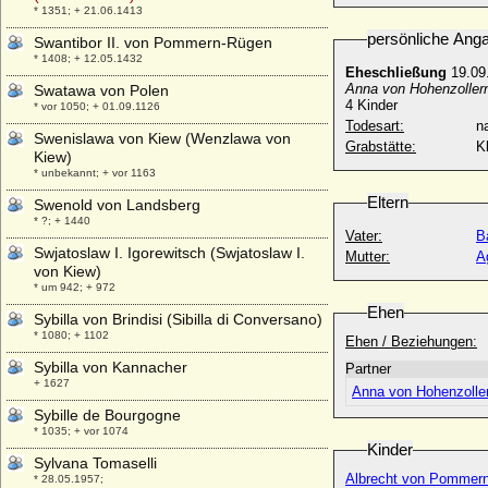
* 1351; + 21.06.1413
persönliche Ang
Swantibor II. von Pommern-Rügen
* 1408; + 12.05.1432
Eheschließung
19.09
Anna von Hohenzoller
Swatawa von Polen
4 Kinder
* vor 1050; + 01.09.1126
Todesart:
na
Swenislawa von Kiew (Wenzlawa von
Grabstätte:
K
Kiew)
* unbekannt; + vor 1163
Eltern
Swenold von Landsberg
* ?; + 1440
Vater:
B
Swjatoslaw I. Igorewitsch (Swjatoslaw I.
Mutter:
A
von Kiew)
* um 942; + 972
Ehen
Sybilla von Brindisi (Sibilla di Conversano)
* 1080; + 1102
Ehen / Beziehungen:
Sybilla von Kannacher
Partner
+ 1627
Anna von Hohenzolle
Sybille de Bourgogne
* 1035; + vor 1074
Kinder
Sylvana Tomaselli
Albrecht von Pommern
* 28.05.1957;