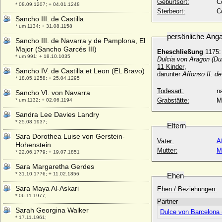
Geburtsort:
C
* 08.09.1207; + 04.01.1248
Sterbeort:
C
Sancho III. de Castilla
* um 1134; + 31.08.1158
persönliche Ang
Sancho III. de Navarra y de Pamplona, El
Major (Sancho Garcés III)
Eheschließung
1175
* um 991; + 18.10.1035
Dulcia von Aragon
(Du
11 Kinder
,
Sancho IV. de Castilla et Leon (EL Bravo)
darunter
Affonso II. de
* 18.05.1258; + 25.04.1295
Todesart:
na
Sancho VI. von Navarra
Grabstätte:
M
* um 1132; + 02.06.1194
Sandra Lee Davies Landry
* 25.08.1937;
Eltern
Sara Dorothea Luise von Gerstein-
Vater:
A
Hohenstein
Mutter:
M
* 22.06.1779; + 19.07.1851
Sara Margaretha Gerdes
* 31.10.1776; + 11.02.1856
Ehen
Sara Maya Al-Askari
Ehen / Beziehungen:
* 06.11.1977;
Partner
Sarah Georgina Walker
Dulce von Barcelona 
* 17.11.1961;