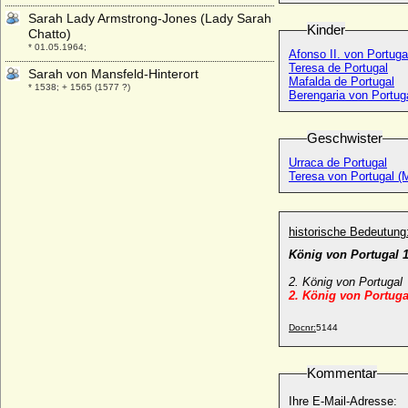
Sarah Lady Armstrong-Jones (Lady Sarah
Kinder
Chatto)
* 01.05.1964;
Afonso II. von Portugal
Teresa de Portugal
Sarah von Mansfeld-Hinterort
Mafalda de Portugal
* 1538; + 1565 (1577 ?)
Berengaria von Portug
Sarolta von Siebenbürgen (Zarolta von
Siebenbürgen)
Geschwister
* 954; + nach 988 (997 ?)
Urraca de Portugal
Saskia Li Binder
Teresa von Portugal (M
* 15.01.1973;
Sbislawa von Kiew
* 1085; + 1114
historische Bedeutung
Scholastika Luise von Blanckensee
König von Portugal 
* 20.06.1683; + 12.03.1745
2. König von Portugal
Scholastika von Königsberg
2. König von Portug
+ 1466
Scholastika von Sachsen-Wittenberg
Docnr:
5144
* um 1394; + 12.05.1461
Sebastian von Lehndorff
Kommentar
* 1564; + 1620
Ihre E-Mail-Adresse: