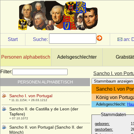
* 26.09.1642; + 20.06.1706
Samuel von Jeetze
* 1588 (Taufe 27.12.1588); + 1617
Sancha de Aragon (Sancha von
Aragonien, Sanchia von Aragon)
* um 1478; + 1506
Start
Suche:
an:
D
Sancha de Castilla (Sancha von Kastilien)
* 1140; + 05.08.1179
Sancha de Castilla (Sancha von Kastilien)
Personen alphabetisch
Adelsgeschlechter
Grabstät
* 1155; + 09.11.1208
Sancha I. de Leon
Filter:
Sancho I. von Port
* 1016; + 07.11.1067
Stammbaum anzeigen
PERSONEN ALPHABETISCH
Sancho Alfonso de Castilla
* 1339; + 19.04.1374
Sancho I. von Por
Sancho I. von Portugal
König von Portuga
* 11.11.1154; + 26.03.1212
Adelsgeschlecht:
Hau
Sancho II. de Castilla y de Leon (der
Tapfere)
Stammdaten
+ 07.10.1072
geboren:
1
Sancho II. von Portugal (Sancho II. der
gestorben:
2
Mönch)