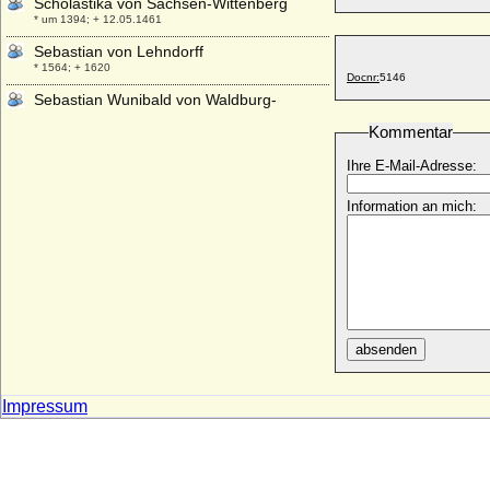
Scholastika von Sachsen-Wittenberg
* um 1394; + 12.05.1461
Sebastian von Lehndorff
* 1564; + 1620
Docnr:
5146
Sebastian Wunibald von Waldburg-
Wurzach
Kommentar
* 31.01.1636; + 15.06.1700
Sebastiao von Portugal (Sebastian I. von
Ihre E-Mail-Adresse:
Portugal)
* 20.01.1554; + 04.08.1578
Information an mich:
Selma Emilie Sophie Bertha von
Gronsfeld-Diepenbroick
* 21.01.1844; + 26.03.1903
Selma Thusnelda von Dörnberg, Freiin
* 06.07.1797; + 28.01.1869
Semiramide Appiano (Semiramide d'
absenden
Appiano)
* 1464; + 09.03.1523
Impressum
Seraphine Bao
* 17.10.2002;
Serena Stanhope (Hon. Serena Stanhope)
* 01.05.1970;