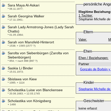
persönliche Ang
Sara Maya Al-Askari
* 06.11.1977;
Illegitime Beziehung
1 Tochter:
Sarah Georgina Walker
Stephanie Michelle de
* 17.11.1961;
Sarah Lady Armstrong-Jones (Lady Sarah
Chatto)
Eltern
* 01.05.1964;
Vater:
M
Sarah von Mansfeld-Hinterort
* 1538; + 1565 (1577 ?)
Ehen
Sarolta von Siebenbürgen (Zarolta von
Siebenbürgen)
Ehen / Beziehungen:
* 954; + nach 988 (997 ?)
Partner
Saskia Li Binder
Gonzalo de Borbón y
* 15.01.1973;
Sbislawa von Kiew
Kinder
* 1085; + 1114
Stephanie Michelle de
Scholastika Luise von Blanckensee
* 20.06.1683; + 12.03.1745
Geschwister
Scholastika von Königsberg
+ 1466
keine erfasst