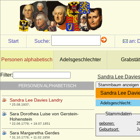
Sancho II. de Castilla y de Leon (der
Tapfere)
+ 07.10.1072
Sancho II. von Portugal (Sancho II. der
Mönch)
* 08.09.1207; + 04.01.1248
Sancho III. de Castilla
Start
Suche:
an:
D
* um 1134; + 31.08.1158
Sancho III. de Navarra y de Pamplona, El
Major (Sancho Garcés III)
Personen alphabetisch
Adelsgeschlechter
Grabstät
* um 991; + 18.10.1035
Sancho IV. de Castilla et Leon (EL Bravo)
Filter:
Sandra Lee Davies
* 18.05.1258; + 25.04.1295
Stammbaum anzeigen
PERSONEN ALPHABETISCH
Sancho VI. von Navarra
* um 1132; + 02.06.1194
Sandra Lee Davie
Sandra Lee Davies Landry
Adelsgeschlecht:
* 25.08.1937;
Stammdaten
Sara Dorothea Luise von Gerstein-
Hohenstein
geboren:
2
* 22.06.1779; + 19.07.1851
Geburtsort:
J
Sara Margaretha Gerdes
* 31.10.1776; + 11.02.1856