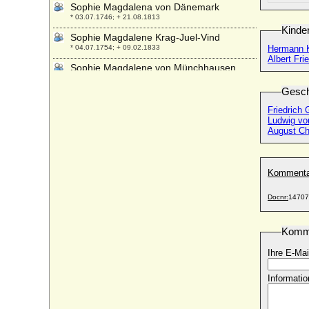
Sophie Magdalena von Dänemark
* 03.07.1746; + 21.08.1813
Kinde
Sophie Magdalene Krag-Juel-Vind
* 04.07.1754; + 09.02.1833
Hermann K
Albert Fri
Sophie Magdalene von Münchhausen
* 03.11.1698; + 30.01.1763
Gesch
Sophie Margarete von Oettingen
* 19.12.1634; + 05.08.1664
Friedrich 
Ludwig von
Sophie Margarethe von Anhalt-Bernburg
August Chr
* 16.09.1615; + 27.12.1673
Sophie Margarethe von Linstow
* 1595; + 1667
Kommenta
Sophie Maria Charlotte von Lattorff
Docnr:
14707
* 03.11.1733; + 29.03.1791
Sophie Marie Helena Reuss von Köstritz,
Gräfin
Komm
* 30.11.1712; + 18.02.1781
Ihre E-Mai
Sophie Marie Margarethe Diede zum
Fürstenstein, Freiin
Informatio
* 1730; + 1815
Sophie Marie Margarethe zu Solms-