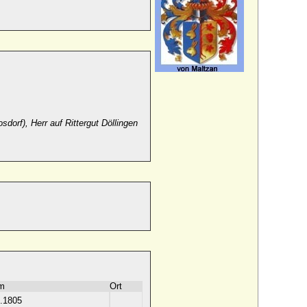
dorf), Herr auf Rittergut Döllingen
m
Ort
.1805