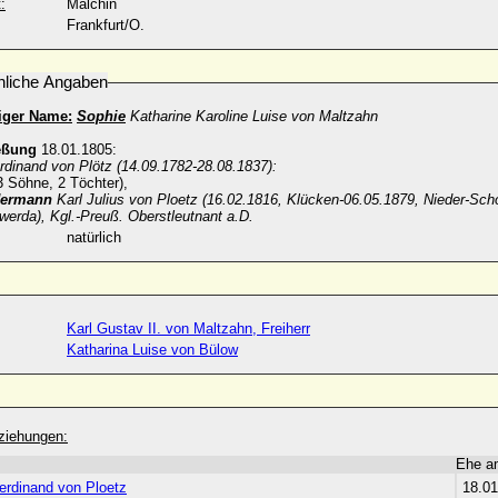
:
Malchin
Frankfurt/O.
nliche Angaben
iger Name:
Sophie
Katharine Karoline Luise von Maltzahn
eßung
18.01.1805:
rdinand von Plötz (14.09.1782-28.08.1837):
3 Söhne, 2 Töchter),
ermann
Karl Julius von Ploetz (16.02.1816, Klücken-06.05.1879, Nieder-Schos
rwerda), Kgl.-Preuß. Oberstleutnant a.D.
natürlich
Karl Gustav II. von Maltzahn, Freiherr
Katharina Luise von Bülow
ziehungen:
Ehe a
erdinand von Ploetz
18.01