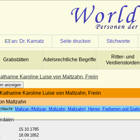
an:
Dr. Karnatz
Seite drucken
Stichworte
Ritter- und
Grabstätten
Adelsrechtliche Begriffe
Verdienstorden
atharine Karoline Luise von Maltzahn, Freiin
m anzeigen
Katharine Karoline Luise von Maltzahn, Freiin
von Maltzahn
chlecht:
Maltzan (Moltzan, Moltzahn, Maltzahn), Herren, Freiherren und Graf
mdaten
15.10.1785
:
18.09.1852