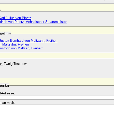
r
arl Julius von Ploetz
edrich von Ploetz, Anhaltischer Staatsminister
wister
Gustav Bernhard von Maltzahn, Freiherr
 Maltzahn, Freiherr
istoph von Maltzan, Freiherr
r:
Zweig Teschow
entar
l-Adresse:
n an mich: