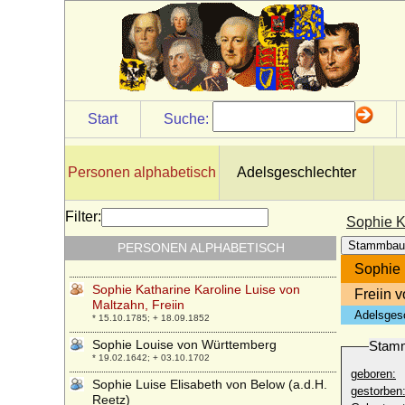
Sophie Juliane von Closter
* 28.08.1757; + 23.12.1793
Sophie Juliane von Dönhoff, Reichsgräfin
* 17.10.1768; + 28.01.1838
Sophie Juliane von Hohenlohe-Pfedelbach
* 05.10.1620; + 11.01.1682
Start
Suche:
Sophie Karoline Marie von Braunschweig-
Wolfenbüttel
* 07.10.1737; + 22.12.1817
Personen alphabetisch
Adelsgeschlechter
Sophie Karoline von Luxemburg und von
Nassau
* 14.02.1902; + 24.05.1941
Filter:
Sophie K
Sophie Katharina von Schleswig-Holstein-
Stammbau
PERSONEN ALPHABETISCH
Sonderburg
* 28.06.1617; + 22.11.1696
Sophie 
Sophie Katharine Karoline Luise von
Freiin 
Maltzahn, Freiin
Adelsges
* 15.10.1785; + 18.09.1852
Sophie Louise von Württemberg
Stam
* 19.02.1642; + 03.10.1702
geboren:
Sophie Luise Elisabeth von Below (a.d.H.
gestorben
Reetz)