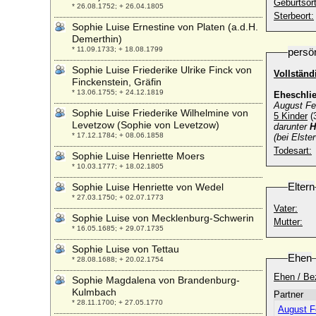
Geburtsort
* 26.08.1752; + 26.04.1805
Sterbeort:
Sophie Luise Ernestine von Platen (a.d.H.
Demerthin)
* 11.09.1733; + 18.08.1799
persö
Sophie Luise Friederike Ulrike Finck von
Vollständ
Finckenstein, Gräfin
* 13.06.1755; + 24.12.1819
Eheschli
August Fe
Sophie Luise Friederike Wilhelmine von
5 Kinder
(
Levetzow (Sophie von Levetzow)
darunter
H
* 17.12.1784; + 08.06.1858
(bei Elste
Todesart:
Sophie Luise Henriette Moers
* 10.03.1777; + 18.02.1805
Eltern
Sophie Luise Henriette von Wedel
* 27.03.1750; + 02.07.1773
Vater:
Sophie Luise von Mecklenburg-Schwerin
Mutter:
* 16.05.1685; + 29.07.1735
Sophie Luise von Tettau
Ehen
* 28.08.1688; + 20.02.1754
Ehen / Be
Sophie Magdalena von Brandenburg-
Kulmbach
Partner
* 28.11.1700; + 27.05.1770
August F