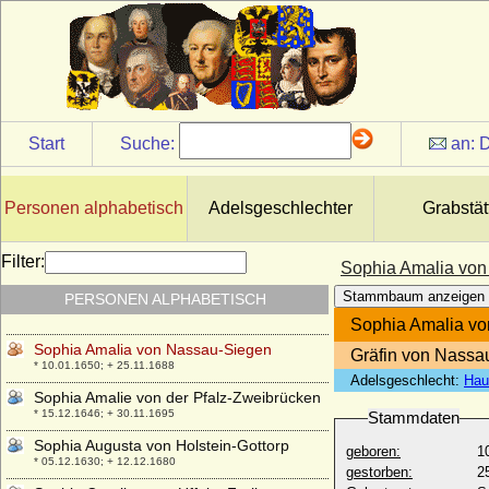
Sofie von Braunschweig-Lüneburg
* 30.10.1563; + 14.01.1639
Sofja Aleksandrowna Urussowa
* 20.05.1806; + 31.07.1889
Solange Bernard de Maurim
* 09.08.1930; + 26.12.1975
Start
Suche:
an:
D
Sonja Haraldsen
* 04.07.1937 ;
Sonja Haunz (Gräfin Sonja Bernadotte)
Personen alphabetisch
Adelsgeschlechter
Grabstät
* 07.05.1944; + 21.10.2008
Sophia Albertine zu Solms-Sonnenwalde
Filter:
Sophia Amalia vo
* 02.10.1672; + 12.06.1708
Stammbaum anzeigen
PERSONEN ALPHABETISCH
Sophia Amalia von Nassau-Saarbrücken
* 19.09.1666; + 29.10.1736
Sophia Amalia v
Sophia Amalia von Nassau-Siegen
Gräfin von Nassa
* 10.01.1650; + 25.11.1688
Adelsgeschlecht:
Hau
Sophia Amalie von der Pfalz-Zweibrücken
* 15.12.1646; + 30.11.1695
Stammdaten
Sophia Augusta von Holstein-Gottorp
geboren:
1
* 05.12.1630; + 12.12.1680
gestorben:
2