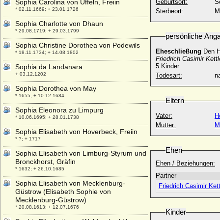
Sophia Carolina von Uffeln, Freiin
Geburtsort:
S
* 02.11.1669; + 23.01.1726
Sterbeort:
M
Sophia Charlotte von Dhaun
* 29.08.1719; + 29.03.1799
persönliche Ang
Sophia Christine Dorothea von Podewils
Eheschließung
Den H
* 18.11.1734; + 14.08.1802
Friedrich Casimir Kett
5 Kinder
Sophia da Landanara
+ 03.12.1202
Todesart:
na
Sophia Dorothea von May
* 1655; + 10.12.1684
Eltern
Sophia Eleonora zu Limpurg
Vater:
H
* 10.06.1695; + 28.01.1738
Mutter:
M
Sophia Elisabeth von Hoverbeck, Freiin
* ?; + 1717
Ehen
Sophia Elisabeth von Limburg-Styrum und
Bronckhorst, Gräfin
Ehen / Beziehungen:
* 1632; + 26.10.1685
Partner
Sophia Elisabeth von Mecklenburg-
Friedrich Casimir Kett
Güstrow (Elisabeth Sophie von
Mecklenburg-Güstrow)
* 20.08.1613; + 12.07.1676
Kinder