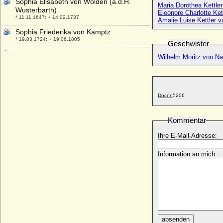
Sophia Elisabeth von Wolden (a.d.H.
Maria Dorothea Kettle
Wusterbarth)
Eleono
* 11.11.1647; + 14.02.1737
Amalie Luise Kettler v
Sophia Friederika von Kamptz
* 19.03.1724; + 19.06.1805
Geschwister
Sophia Friederike von Mecklenburg-
Wilhelm Moritz von Na
Schwerin
* 24.08.1758; + 29.11.1794
Sophia Gomm
* 06.07.1761; + 26 09.1837
Docnr:
5206
Sophia Hedwig von Braunschweig-
Wolfenbüttel
Kommentar
* 01.12.1561; + 30.01.1631
Ihre E-Mail-Adresse:
Sophia Hedwig von Nassau-Dietz
(Nassau-Diez)
* 08.03.1690; + 01.03.1734
Information an mich:
Sophia Hedwig von Sachsen-Merseburg
* 04.08.1660; + 02.08.1686
Sophia Johanna von und zu Westerholt
und Gysenberg, Reichsgräfin
* 15.08.1862; + 01.04.1941
Sophia Juliana von Dewitz
absenden