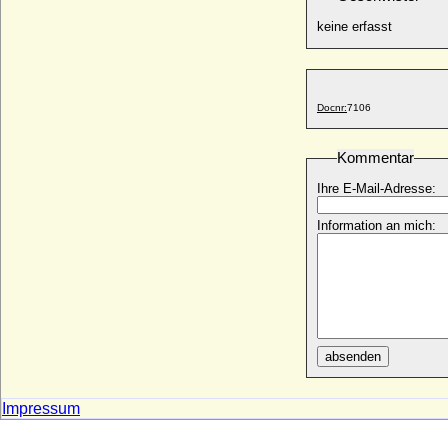
Sophia von Württemberg
* 20.11.1563; + 21.07.1590
keine erfasst
Sophia von Zieten (Ilse Sophie von Zieten)
* 05.03.1674; + nach 28.12.1732
Sophia Wegener (Katharina Sophia
Wegener)
Docnr:
7106
* 1782; + 15.01.1862
Sophia Wilhelmina Dorothea von
Kommentar
Marschall
* 1723; + 08.03.1748
Ihre E-Mail-Adresse:
Sophia Wilhelmina von Ostfriesland
Information an mich:
* 17.10.1659; + 04.02.1698
Sophia Wilhelmina zu Löwenstein-
Wertheim-Rochefort
* 07.08.1721; + 29.09.1749
Sophia Wilhelmine von Hagen
* 02.01.1710; + 18.08.1742
absenden
Sophia Wilhelmine von Nassau
* 09.07.1836; + 30.12.1913
Sophia zu Löwenstein-Wertheim-
Impressum
Rosenberg
* 18.09.1809; + 21.07.1838