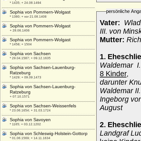
* 1435; + 24.08.1494
persönliche Ang
Sophia von Pommern-Wolgast
* 1380; + vor 21.08.1408
Vater:
Wladi
Sophia von Pommern-Wolgast
III. von Mins
+ 28.06.1406
Mutter:
Rich
Sophia von Pommern-Wolgast
* 1458; + 1504
Sophia von Sachsen
1. Eheschli
* 29.04.1587; + 09.12.1635
Waldemar I.
Sophia von Sachsen-Lauenburg-
8 Kinder,
Ratzeburg
* 1429; + 09.09.1473
darunter Knu
Sophia von Sachsen-Lauenburg-
Waldemar II
Ratzeburg
+ 07.10.1571
Ingeborg von
Sophia von Sachsen-Weissenfels
August
* 23.06.1654; + 31.03.1724
Sophia von Savoyen
2. Eheschli
* 1165; + 03.12.1202
Landgraf Lud
Sophia von Schleswig-Holstein-Gottorp
* 01.06.1569; + 14.11.1634