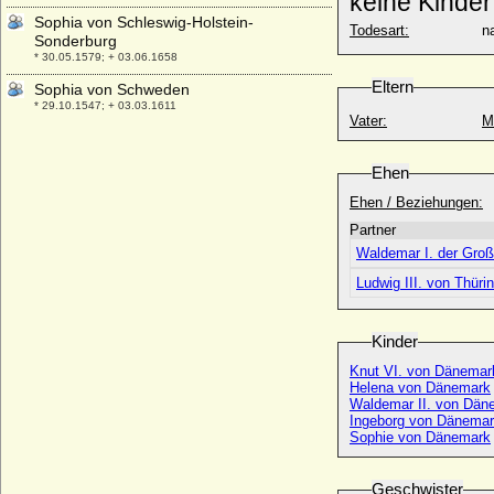
keine Kinder
Sophia von Schleswig-Holstein-
Todesart:
na
Sonderburg
* 30.05.1579; + 03.06.1658
Eltern
Sophia von Schweden
* 29.10.1547; + 03.03.1611
Vater:
M
Sophia von Sommerschenburg
+ 1190
Ehen
Sophia von Starhemberg (Maria Eva
Ehen / Beziehungen:
Sophia von Starhemberg)
* 1722; + 12.12.1773
Partner
Sophie von Steinwehr
Waldemar I. der Gro
* kein Geburtsjahr; + kein Todesjahr
Ludwig III. von Thüri
Sophia von Thüringen
* 20.03.1224; + 29.05.1275
Kinder
Sophia von Ungarn
* um 1050; + 18. 06.1095
Knut VI. von Dänemar
Helena von Dänemark
Sophia von Waldeck
Waldemar II. von Däne
* 03.08.1662; + 15.10.1702
Ingeborg von Dänema
Sophie von Dänemark
Sophia von Winzenburg
+ 1160
Geschwister