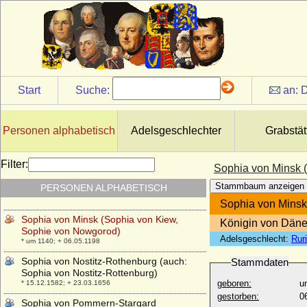
Sophia von Haes
+ 1629
Sophia von Hake (Sophia von Hacke)
* vor 1562; + 1611
Sophia von Hessen-Kassel
* 12.09.1615; + 22.11.1670
Start
Suche:
an:
D
Sophia von Holstein
* 1375; + 1448
Sophia von Litauen
Personen alphabetisch
Adelsgeschlechter
Grabstät
* 1371; + 15.06.1453
Sophia von Mecklenburg
Filter:
Sophia von Minsk 
* 18.12.1481; + 12.07.1503
Stammbaum anzeigen
PERSONEN ALPHABETISCH
Sophia von Mecklenburg-Güstrow
* 21.06.1662; + 07.06.1738
Sophia von Minsk
Sophia von Minsk (Sophia von Kiew,
Königin von Däne
Sophie von Nowgorod)
Adelsgeschlecht:
Rur
* um 1140; + 06.05.1198
Sophia von Nostitz-Rothenburg (auch:
Stammdaten
Sophia von Nostitz-Rottenburg)
geboren:
u
* 15.12.1582; + 23.03.1656
gestorben:
0
Sophia von Pommern-Stargard