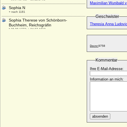
Maximilian Wunibald 
Sophia N
+ nach 1181
Geschwister
Sophia Therese von Schönborn-
Theresia Anna Ludovic
Buchheim, Reichsgräfin
* 15.08.1772; + 04.07.1810
Sophia Theresia zu Oettingen-Wallerstein
* 09.12.1751; + 21.05.1835
Docnr:
9758
Sophia von Alvensleben (a.d.H.
Isenschnibbe)
* 07.07.1560; + 17.09.1635
Kommentar
Sophia von Arnstein
Ihre E-Mail-Adresse:
* unbekannt; + unbekannt
Information an mich:
Sophia von Brandenburg
* 06.06.1568; + 17.12.1622
Sophia von Braunschweig-Lüneburg
* 1358; + 1416
Sophia von der Schulenburg
* keine Daten; + keine Daten
absenden
Sophia von der Schulenburg
* 14.05.1556; + 12.09.1605