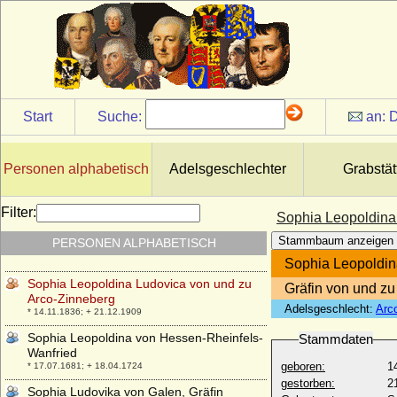
Sophia Juliana von Dewitz
* 07.06.1643; + 10.02.1696
Sophia Juliane von Blücher (a.d.H. Plathe,
Pommern)
* 29.08.1674; + 12.01.1721
Sophia Juliane von Goeben
Start
Suche:
an:
D
* keine Daten; + keine Daten
Sophia Juliane von Waldeck-Wildungen
* 01.04.1607; + 15.09.1637
Personen alphabetisch
Adelsgeschlechter
Grabstät
Sophia Katharina von Schlieben (Sophia
von Schlieben)
Filter:
Sophia Leopoldina
* 01.12.1600; + 02.12.1676
Stammbaum anzeigen
PERSONEN ALPHABETISCH
Sophia Laskarina von Byzanz
* unbekannt; + unbekannt
Sophia Leopoldin
Sophia Leopoldina Ludovica von und zu
Gräfin von und zu
Arco-Zinneberg
Adelsgeschlecht:
Arc
* 14.11.1836; + 21.12.1909
Sophia Leopoldina von Hessen-Rheinfels-
Stammdaten
Wanfried
geboren:
1
* 17.07.1681; + 18.04.1724
gestorben:
2
Sophia Ludovika von Galen, Gräfin