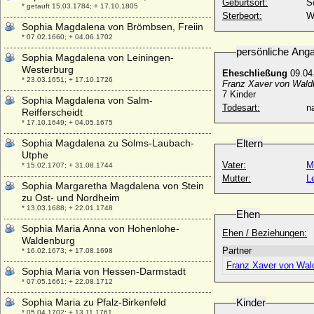
Geburtsort:
S
* getauft 15.03.1784; + 17.10.1805
Sterbeort:
W
Sophia Magdalena von Brömbsen, Freiin
* 07.02.1660; + 04.06.1702
persönliche Ang
Sophia Magdalena von Leiningen-
Westerburg
Eheschließung
09.04
* 23.03.1651; + 17.10.1726
Franz Xaver von Wald
7 Kinder
Sophia Magdalena von Salm-
Todesart:
na
Reifferscheidt
* 17.10.1649; + 04.05.1675
Sophia Magdalena zu Solms-Laubach-
Eltern
Utphe
Vater:
M
* 15.02.1707; + 31.08.1744
Mutter:
L
Sophia Margaretha Magdalena von Stein
zu Ost- und Nordheim
* 13.03.1688; + 22.01.1748
Ehen
Sophia Maria Anna von Hohenlohe-
Ehen / Beziehungen:
Waldenburg
Partner
* 16.02.1673; + 17.08.1698
Franz Xaver von Wal
Sophia Maria von Hessen-Darmstadt
* 07.05.1661; + 22.08.1712
Sophia Maria zu Pfalz-Birkenfeld
Kinder
* 05.04.1702; + 13.11.1761