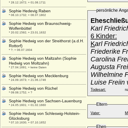
* 28.12.1672; + 01.08.1711
persönliche Ang
Sophie Hedevig Raben
* 08.10.1732; + 08.07.1802
Eheschließ
Sophie Hedwig von Braunschweig-
Karl Friedri
Wolfenbüttel
* 20.02.1592; + 23.01.1632
6 Kinder:
Sophie Hedwig von der Streithorst (a.d.H.
K
arl Friedri
Rottorf)
Friederike Fr
* ?; + 06.07.1604
Carolina Fre
Sophie Hedwig von Maltzahn (Sophie
Hedwig von Moltzahn)
Augusta Frei
* 27.04.1691; + keine Daten
Wilhelmine F
Sophie Hedwig von Mecklenburg
* 24.09.1673; + 21.06.1746
Luise Freiin
Sophie Hedwig von Rüchel
Todesart:
na
* 09.08.1752; + ?
Sophie Hedwig von Sachsen-Lauenburg
Eltern
* 24.05.1601; + 01.02.1660
Vater:
M
Sophie Hedwig von Schleswig-Holstein-
Glücksburg
* 07.10.1630; + 07.10.1652
Ehen