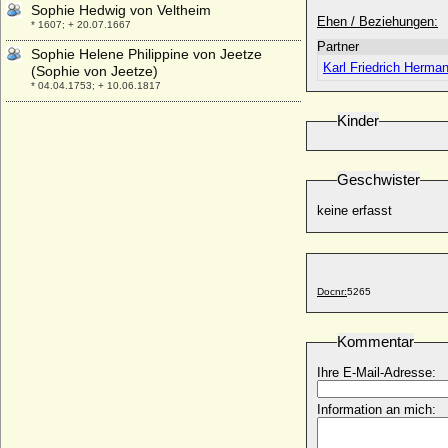
Sophie Hedwig von Veltheim
Ehen / Beziehungen:
* 1607; + 20.07.1667
Partner
Sophie Helene Philippine von Jeetze
Karl Friedrich Herman
(Sophie von Jeetze)
* 04.04.1753; + 10.06.1817
Sophie Helene von Geusau
Kinder
* 24.04.1721; + 11.03.1794
Sophie Henriette Sebald (Sophie Henriette
Sebaldt)
Geschwister
* 1715; + 08.101769
keine erfasst
Sophie Henriette Susanne Finck von
Finckenstein a.d.H. Gilgenburg, Gräfin
* 06.03.1723; + 08.10.1762
Sophie Henriette von Degenfeld-
Docnr:
5265
Schonburg
* 23.12.1776; + 26.01.1847
Kommentar
Sophie Henriette von dem Knesebeck
* 1744; + 1773
Ihre E-Mail-Adresse:
Sophie Henriette von der Schulenburg
* 07.03.1714; + 09.03.1750
Information an mich:
Sophie Henriette von Katte
* 05.10.1706; + 11.12.1759