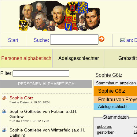
Sophie Esther von Hoym
* 18.05.1697; + 28.04.1733
Sophie Friederike Charlotte von der
Schulenburg, Gräfin
* 17.03.1725; + 10.07.1772
Sophie Friederike Juliane von Hake
Start
Suche:
an:
D
* 15.09.1752; + 04.01.1787
Sophie Friederike von Thurn und Taxis
* 20.07.1758; + 31.05.1800
Personen alphabetisch
Adelsgeschlechter
Grabstät
Sophie Friederike von Wreech
* 27.05.1732; + 19.06.1784
Filter:
Sophie Götz
Sophie Gertrud von Berge (nach Georg
Stammbaum anzeigen
PERSONEN ALPHABETISCH
Schmidt: Anna von Berge)
* nicht überliefert; + nicht überliefert
Sophie Götz
Sophie Götz
Freifrau von Freys
* keine Daten; + 19.06.1824
Adelsgeschlecht:
Sophie Gottliebe von Fabian a.d.H.
Gartow
Stammdaten
* 26.04.1655; + 28.12.1726
geboren:
k
Sophie Gottliebe von Winterfeld (a.d.H.
gestorben:
1
Dallmin)