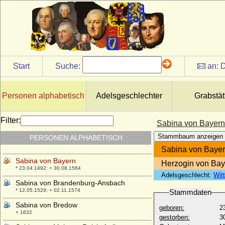
Start
Suche:
an:
D
Sabina Catharina von Ostfriesland
* 11.08.1582; + 31.05.1618
Sabina Clara von Schlabrendorff
Personen alphabetisch
Adelsgeschlechter
Grabstät
* 12.07.1663; + 01.09.1733
Sabina Retzlau
Filter:
Sabina von Bayern
* keine Daten; + 1630
Stammbaum anzeigen
PERSONEN ALPHABETISCH
Sabina von Alvensleben
+ um 1498
Sabina von Baye
Sabina von Bayern
Herzogin von Bay
* 23.04.1492; + 30.08.1564
Adelsgeschlecht:
Wit
Sabina von Brandenburg-Ansbach
* 12.05.1529; + 02.11.1574
Stammdaten
Sabina von Bredow
geboren:
2
+ 1632
gestorben:
3