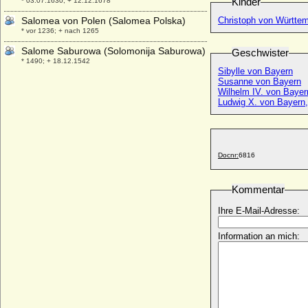
Kinder
* 03.07.1630; + 12.12.1678
Salomea von Polen (Salomea Polska)
Christoph von Württe
* vor 1236; + nach 1265
Salome Saburowa (Solomonija Saburowa)
Geschwister
* 1490; + 18.12.1542
Sibylle von Bayern
Salome von Berg-Schelklingen
Susanne von Bayern
Wilhelm IV. von Bayer
* 1093; + 27.07.1144
Ludwig X. von Bayern
Salome von Czastolowicz
+ 26.02.1489
Salome von Geldern-Zutphen
* unbekannt; + unbekannt
Docnr:
6816
Salome von Hostaden-Wickrath
* unbekannt; + unbekannt
Kommentar
Salomea von Schlesien-Glogau
Ihre E-Mail-Adresse:
+ 1359
Salomon Kiraly von Ungarn
Information an mich:
* 1052; + 26.09.1087
Samantha Della Schiava
* ?;
Samuel Gabriel von Jeetze
* 1617; + 26.10.1690