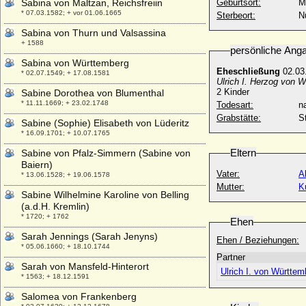
Sabina von Maltzan, Reichsfreiin
Geburtsort:
M
* 07.03.1582; + vor 01.06.1665
Sterbeort:
N
Sabina von Thurn und Valsassina
+ 1588
persönliche Ang
Sabina von Württemberg
Eheschließung
02.03.
* 02.07.1549; + 17.08.1581
Ulrich I. Herzog von 
2 Kinder
Sabine Dorothea von Blumenthal
* 11.11.1669; + 23.02.1748
Todesart:
na
Grabstätte:
S
Sabine (Sophie) Elisabeth von Lüderitz
* 16.09.1701; + 10.07.1765
Eltern
Sabine von Pfalz-Simmern (Sabine von
Baiern)
Vater:
A
* 13.06.1528; + 19.06.1578
Mutter:
K
Sabine Wilhelmine Karoline von Belling
(a.d.H. Kremlin)
* 1720; + 1762
Ehen
Sarah Jennings (Sarah Jenyns)
Ehen / Beziehungen:
* 05.06.1660; + 18.10.1744
Partner
Sarah von Mansfeld-Hinterort
Ulrich I. von Württe
* 1563; + 18.12.1591
Salomea von Frankenberg