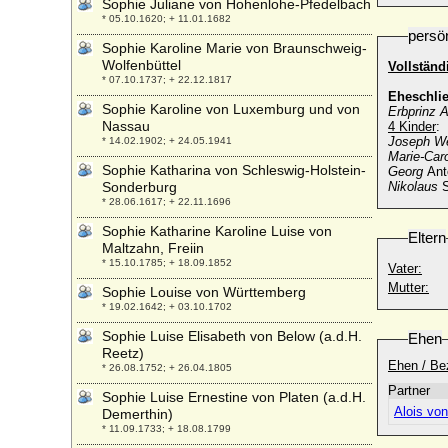
Sophie Juliane von Hohenlohe-Pfedelbach
* 05.10.1620; + 11.01.1682
persö
Sophie Karoline Marie von Braunschweig-
Wolfenbüttel
Vollstän
* 07.10.1737; + 22.12.1817
Eheschli
Sophie Karoline von Luxemburg und von
Erbprinz A
Nassau
4 Kinder
:
Joseph W
* 14.02.1902; + 24.05.1941
Marie-Caro
Sophie Katharina von Schleswig-Holstein-
Georg
Anto
Sonderburg
Nikolaus
S
* 28.06.1617; + 22.11.1696
Sophie Katharine Karoline Luise von
Eltern
Maltzahn, Freiin
* 15.10.1785; + 18.09.1852
Vater:
Mutter:
Sophie Louise von Württemberg
* 19.02.1642; + 03.10.1702
Sophie Luise Elisabeth von Below (a.d.H.
Ehen
Reetz)
Ehen / Be
* 26.08.1752; + 26.04.1805
Partner
Sophie Luise Ernestine von Platen (a.d.H.
Alois von
Demerthin)
* 11.09.1733; + 18.08.1799