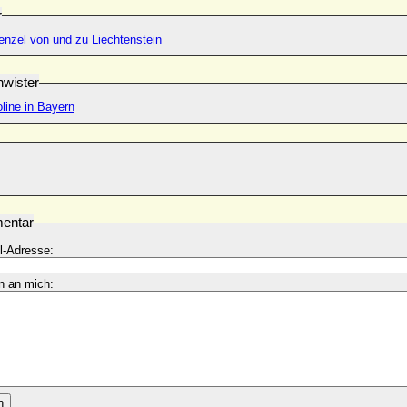
r
nzel von und zu Liechtenstein
wister
line in Bayern
entar
l-Adresse:
n an mich:
n