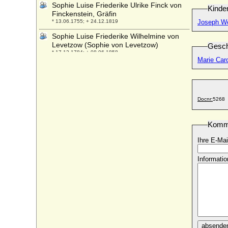
Sophie Luise Friederike Ulrike Finck von
Kinde
Finckenstein, Gräfin
* 13.06.1755; + 24.12.1819
Joseph We
Sophie Luise Friederike Wilhelmine von
Levetzow (Sophie von Levetzow)
Gesch
* 17.12.1784; + 08.06.1858
Marie Caro
Sophie Luise Henriette Moers
* 10.03.1777; + 18.02.1805
Sophie Luise Henriette von Wedel
* 27.03.1750; + 02.07.1773
Docnr:
5268
Sophie Luise von Mecklenburg-Schwerin
* 16.05.1685; + 29.07.1735
Komm
Sophie Luise von Tettau
Ihre E-Mai
* 28.08.1688; + 20.02.1754
Sophie Magdalena von Brandenburg-
Informatio
Kulmbach
* 28.11.1700; + 27.05.1770
Sophie Magdalena von Dänemark
* 03.07.1746; + 21.08.1813
Sophie Magdalene Krag-Juel-Vind
* 04.07.1754; + 09.02.1833
absende