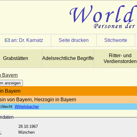
an:
Dr. Karnatz
Seite drucken
Stichworte
Ritter- und
Grabstätten
Adelsrechtliche Begriffe
Verdienstorden
n Bayern
m anzeigen
in Bayern
sin von Bayern, Herzogin in Bayern
chlecht:
Wittelsbacher
mdaten
28.10.1967
:
München