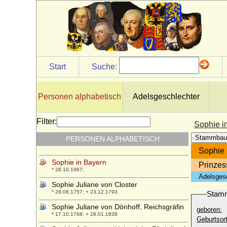
Sophie Henriette von Degenfeld-
Schonburg
* 23.12.1776; + 26.01.1847
Sophie Henriette von dem Knesebeck
* 1744; + 1773
Sophie Henriette von der Schulenburg
Start
Suche:
* 07.03.1714; + 09.03.1750
Sophie Henriette von Katte
* 05.10.1706; + 11.12.1759
Personen alphabetisch
Adelsgeschlechter
Sophie Henriette von Plessen (von
Plessen-Herzberg)
Filter:
Sophie i
* 21.03.1738; + 15.09.1786
Stammbau
PERSONEN ALPHABETISCH
Sophie in Bayern
* 23.02.1847; + 04.05.1897
Sophie 
Sophie in Bayern
Prinzes
* 28.10.1967;
Adelsges
Sophie Juliane von Closter
* 28.08.1757; + 23.12.1793
Stam
Sophie Juliane von Dönhoff, Reichsgräfin
geboren:
* 17.10.1768; + 28.01.1838
Geburtsort