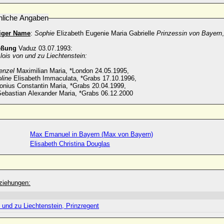
nliche Angaben
diger Name
:
Sophie
Elizabeth Eugenie Maria Gabrielle
Prinzessin von Bayern
eßung
Vaduz 03.07.1993:
lois von und zu Liechtenstein:
enzel
Maximilian Maria, *London 24.05.1995,
line
Elisabeth Immaculata, *Grabs 17.10.1996,
nius Constantin Maria, *Grabs 20.04.1999,
ebastian Alexander Maria, *Grabs 06.12.2000
Max Emanuel in Bayern (Max von Bayern)
Elisabeth Christina Douglas
ziehungen:
 und zu Liechtenstein, Prinzregent