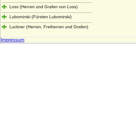
Loss (Herren und Grafen von Loss)
Lubomirski (Fürsten Lubomirski)
Luckner (Herren, Freiherren und Grafen)
Ludowinger
Impressum
Lüderitz (Herren von Lüderitz)
Lütke, von der
Luitpoldinger
Lynar (Grafen und Fürsten zu Lynar)
Makedonische Dynastie
Maltzan (Moltzan, Moltzahn, Maltzahn),
Herren, Freiherren und Grafen
Mansfeld (Grafen von Mansfeld)
Marwitz (Herren von der Marwitz)
Massow (Herren von Massow)