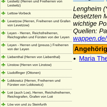
Lestwitz (Herren und Freiherren von
Lestwitz)
Lengheim (
Lettow-Vorbeck
besetzten M
Levetzow (Herren, Freiherren und Grafen
wichtige Po
von Levetzow)
Quellen: Pa
Leyen - Herren, Reichsfreiherren,
wappen.de/H
Reichsgrafen und Fürsten von der Leyen
Leyen - Herren und (preuss.) Freiherren
Angehörig
von der Leyen
Liebenthal (Herren von Liebenthal)
Maria Th
Linstow (Herren von Linstow)
Liudolfinger (Ottonen)
Lobkowicz (Herren, Freiherren und
Fürsten von Lobkowicz)
Loë (auch Loe), Herren, Reichsfreiherren,
Reichsgrafen, Grafen von Loë
Löw von und zu Steinfurth