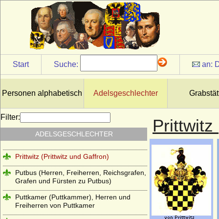
Stamm, von Ploetz mit dem Schwane)
Ploetz (Ploetz/Pommern, auch: Stuchower
und Schwenzer Stamm der von Ploetz)
Podewils (Herren, Freiherren und Grafen
von Podewils)
Start
Suche:
an:
D
Pölnitz (Pöllnitz)
Ponickau (Herren und Freiherren)
Personen alphabetisch
Adelsgeschlechter
Grabstät
Pourtalès (Grafen von Pourtalès)
Praschma (Grafen von Praschma,
Filter:
Prittwitz
Freiherren von Bilkau)
ADELSGESCHLECHTER
Premysliden
Prittwitz (Prittwitz und Gaffron)
Putbus (Herren, Freiherren, Reichsgrafen,
Grafen und Fürsten zu Putbus)
Puttkamer (Puttkammer), Herren und
Freiherren von Puttkamer