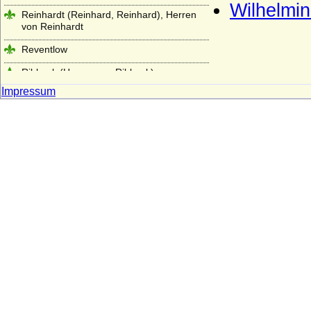
Wilhelmin
Reinhardt (Reinhard, Reinhard), Herren
von Reinhardt
Reventlow
Ribbeck (Herren von Ribbeck)
Impressum
Riedesel (zu Bellersheim, Camberg und
Eisenbach), letztere Reichsfreiherren
Robertiner (Les Robertiens, Rupertiner)
Rochow (Familie von Rochow)
Roebel (Röbel)
Roedern (Rödern), Herren,
Reichsfreiherren, Freiherren und Grafen
Rohr (Herren von Rohr, von Rohr gen. von
Wahlen-Jürgass)
Rolloniden (Normannen,
Anglonormannen)
Romanow