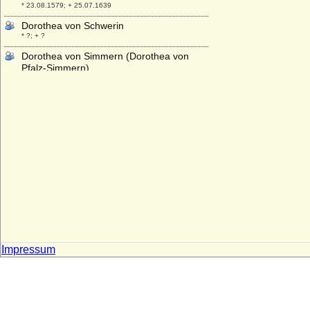
* 23.08.1579; + 25.07.1639
Dorothea von Schwerin
* ?; + ?
Dorothea von Simmern (Dorothea von
Pfalz-Simmern)
* 06.01.1581; + 18.09.1631
Dorothea von Simson
* 20.12.1910; + 15.12.1998
Dorothea von Sternberg (Dorothea Holicky
ze Sternberka)
* vor 1570; + 12.06.1633
Dorothea von Weissbach (Dorothea von
Weissenbach)
* 1592; + 1651
Dorothea von Wemding
* keine Daten; + keine Daten
Dorothea von Witzleben
Impressum
* 1639; + 22.09.1671
Dorothea von Wrangel
* 29.03.1777; + 08.02.1844
Dorothea Walpurgis von Hohenlohe-