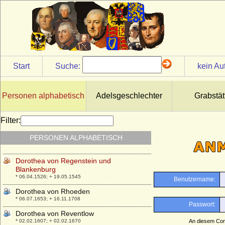
* 11.05.1634; + 01.04.1692
Dorothea von Österreich (Maria Dorothea
von Österreich)
* 24.06.1867; + 06.04.1932
Dorothea von Packmohr
* keine Daten; + keine Daten
Start
Suche:
kein Au
Dorothea von Peccatel
* vor 1476; + vor 1512
Dorothea von Pilgram
Personen alphabetisch
Adelsgeschlechter
Grabstät
* 1600; + ?
Dorothea von Podewils a.d.H. Zietlow
Filter:
+ 1673
PERSONEN ALPHABETISCH
Dorothea von Pommern-Stettin
* 07.02.1528; + 04.06.1558
Dorothea von Regenstein und
Blankenburg
* 06.04.1526; + 19.05.1545
Dorothea von Rhoeden
* 06.07.1653; + 16.11.1708
Dorothea von Reventlow
* 02.02.1607; + 02.02.1670