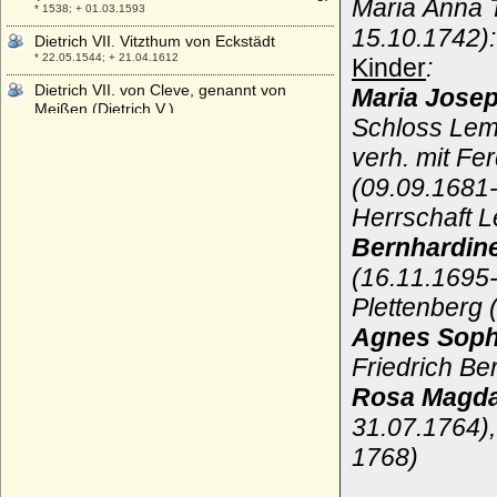
Maria Anna 
* 1538; + 01.03.1593
15.10.1742):
Dietrich VII. Vitzthum von Eckstädt
* 22.05.1544; + 21.04.1612
Kinder
:
Dietrich VII. von Cleve, genannt von
Maria Jose
Meißen (Dietrich V.)
Schloss Lem
* 1226; + 18.03.1275
verh. mit Fe
Dietrich VII. von Holland
* um 1163; + 04.11.1203
(09.09.1681-
Dietrich VIII. von Cleve (Dietrich VI.)
Herrschaft L
* 1256; + 28.09.1305
Bernhardine
Dietrich VIII. von Moltzahn
(16.11.1695-
* ?; + 27.06.1699
Plettenberg 
Dietrich von Anhalt Dessau
* 02.08.1702; + 02.12.1769
Agnes Soph
Dietrich von Katlenburg (Dietrich II. von
Friedrich Be
Katlenburg)
* unbekannt; + 21.01.1085
Rosa Magda
Dietrich von Moers (Dietrich II. von
31.07.1764),
Moers), Erzbischof und Kurfürst
1768)
* um 1385; + 14.02.1463
Dietrich von Oldenburg (Dietrich der