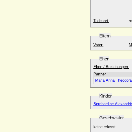
Glückliche)
* 1390; + 14.02.1440
Dietrich von Rohr
+ zwischen 1506-1512
Todesart:
na
Dietrich von Schlieben
* um 1486; + um 1534
Eltern
Dietrich von Schlieben .
Vater:
M
* ?; + 1606
Dietrich von Tettau
Ehen
* 30.03.1658; + 13.04.1730
Ehen / Beziehungen:
Dietrich von Velen (Diederich von Velen)
* 08.01.1591; + 14.12.1657
Partner
Dietrich von Wylich zu Diersfordt, Freiherr
Maria Anna Theodora
* um 1640; + 1709
Dietrich zu Erbach-Schönberg, Fürst
Kinder
* 27.03.1954;
Bernhardine Alexandri
Dietrich zu Wied, Prinz
* 31.10.1901; + 08.01.1976
Geschwister
Diliana von Kardorff (Ottilie von Kardorff)
+ nach 1621
keine erfasst