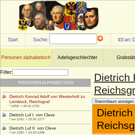
* 1129; + 27.04.1172
Dietrich IV. von Holland
+ 13.01.1049
Dietrich IV. von Manderscheid-Schleiden
* 14.08.1481; + 02.07.1551
Dietrich IV. von Moltzan
Start
Suche:
an:
D
* 1570/1572; + nach 15.03.1625
Dietrich IV. von Runkel (Dietrich IV. von
Wied-Runkel)
Personen alphabetisch
Adelsgeschlechter
Grabstät
* vor 1402; + um 1462 (nach 22.02.1462)
Dietrich IX. von Cleve (Dietrich VII.)
Filter:
Dietrich
* 1291; + 07.07.1347
PERSONEN ALPHABETISCH
Dietrich Joachim von Plessen
Reichsgr
* 11.02.1670; + 22.09.1733
Dietrich Konrad Adolf von Westerholt zu
Lembeck, Reichsgraf
Stammbaum anzeigen
* 1658; + 30.01.1702
Dietric
Dietrich Luf I. von Cleve
* vor 1242; + 25.05.1277
Reichsg
Dietrich Luf II. von Cleve
* vor 1282; + 23.03.1308