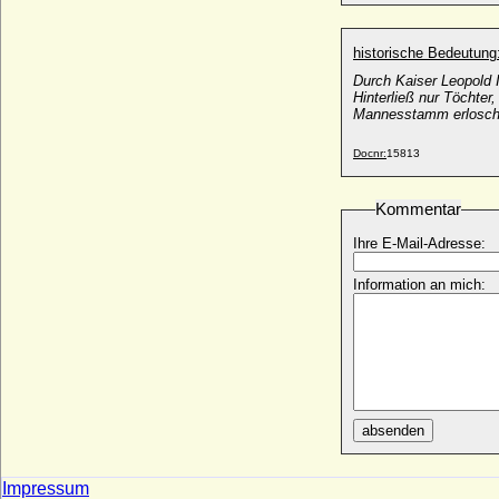
Dimitri Alexandrowitsch Romanow
* 15.08.1901; + 07.07.1980
Dimitri Konstantinowitsch Romanow
historische Bedeutung
* 01.06.1860; + 30.01.1919
Durch Kaiser Leopold I
Hinterließ nur Töchter
Dimitri Pawlowitsch Romanow
Mannesstamm erlosch
* 18.09.1891; + 05.03.1942
Dimitri Romanowitsch Romanow
Docnr:
15813
* 17.05.1926;
Dinis I. von Portugal (Diniz I., Dionysius I.)
Kommentar
* 09.10.1261; + 07.01.1325
Ihre E-Mail-Adresse:
Dinnies von der Osten
* 21.05.1929;
Information an mich:
Ditlev Brockdorff
* 1600; + 1670
Ditlev Reventlow (Ditlev von Reventlow)
* 04.04.1600; + 13.08.1664
Djordje Petrovic, genannt Kara Djordje
* 1762; + 13.07.1817
absenden
Dmitri Iwanowitsch Donskoi von Moskau
(Dmitri Donskoi)
* 12.10.1350; + 19.05.1389
Impressum