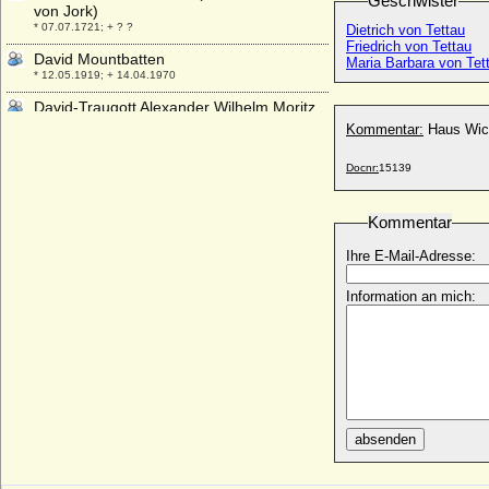
Geschwister
von Jork)
* 07.07.1721; + ? ?
Dietrich von Tettau
Friedrich von Tettau
David Mountbatten
Maria Barbara von Tet
* 12.05.1919; + 14.04.1970
David-Traugott Alexander Wilhelm Moritz
von Bassewitz, Graf
Kommentar:
Haus Wic
* 28.03.1868; + 15.12.1940
Docnr:
15139
David Tschawtschawadse (David
Chavchavadze)
* 20.05.1924;
Kommentar
David von Grumbkow
Ihre E-Mail-Adresse:
* 1550; + 1618
David Wood
Information an mich:
* 1961;
Davida Yorck von Wartenburg, Gräfin
* 24.09.1900; + 26.09.1989
Davide Magdalena von Hedemann
* 26.01.1787; + 08.05.1878
Davidia Margaretha von Drieberg
absenden
* 05.08.1735; + 23.11.1795
Davina Windsor (Lady Davina Windsor.