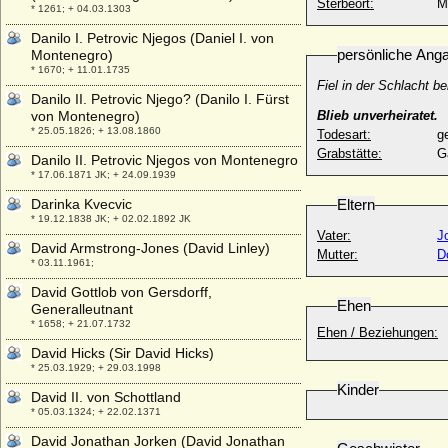
Sterbeort:
M
* 1261; + 04.03.1303
Danilo I. Petrovic Njegos (Daniel I. von
persönliche Ang
Montenegro)
* 1670; + 11.01.1735
Fiel in der Schlacht b
Danilo II. Petrovic Njego? (Danilo I. Fürst
von Montenegro)
Blieb unverheiratet.
* 25.05.1826; + 13.08.1860
Todesart:
g
Grabstätte:
G
Danilo II. Petrovic Njegos von Montenegro
* 17.06.1871 JK; + 24.09.1939
Darinka Kvecvic
Eltern
* 19.12.1838 JK; + 02.02.1892 JK
Vater:
J
David Armstrong-Jones (David Linley)
Mutter:
D
* 03.11.1961;
David Gottlob von Gersdorff,
Ehen
Generalleutnant
* 1658; + 21.07.1732
Ehen / Beziehungen:
David Hicks (Sir David Hicks)
* 25.03.1929; + 29.03.1998
Kinder
David II. von Schottland
* 05.03.1324; + 22.02.1371
David Jonathan Jorken (David Jonathan