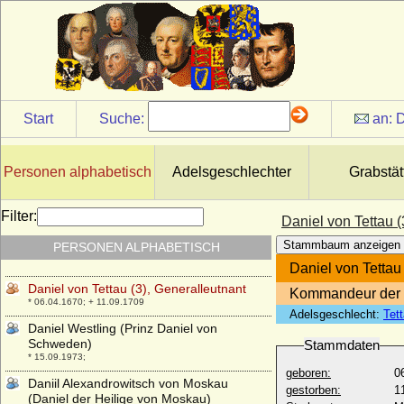
Daniel von Jeetze
+ 28.09.1614
Daniel von Kunheim
* um 1430; + 1507
Daniel von Plessen
* um 1530; + 15.03.1598
Start
Suche:
an:
D
Daniel von Plessen
* 03.01.1606; + 08.03.1672
Daniel von Schwerin, Ritter
Personen alphabetisch
Adelsgeschlechter
Grabstät
+ 1262
Daniel von Tettau (1)
Filter:
Daniel von Tettau (
* ?; + 1615
Stammbaum anzeigen
PERSONEN ALPHABETISCH
Daniel von Tettau (2)
* 1609; + 1647
Daniel von Tettau
Daniel von Tettau (3), Generalleutnant
Kommandeur der G
* 06.04.1670; + 11.09.1709
Adelsgeschlecht:
Tet
Daniel Westling (Prinz Daniel von
Schweden)
Stammdaten
* 15.09.1973;
geboren:
0
Daniil Alexandrowitsch von Moskau
gestorben:
1
(Daniel der Heilige von Moskau)