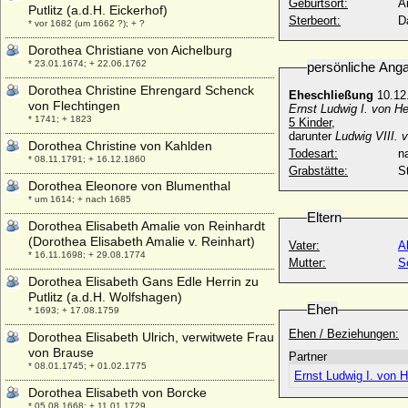
Geburtsort:
A
Putlitz (a.d.H. Eickerhof)
Sterbeort:
D
* vor 1682 (um 1662 ?); + ?
Dorothea Christiane von Aichelburg
* 23.01.1674; + 22.06.1762
persönliche Ang
Dorothea Christine Ehrengard Schenck
Eheschließung
10.12
von Flechtingen
Ernst Ludwig I. von H
* 1741; + 1823
5 Kinder,
darunter
Ludwig VIII. 
Dorothea Christine von Kahlden
Todesart:
na
* 08.11.1791; + 16.12.1860
Grabstätte:
S
Dorothea Eleonore von Blumenthal
* um 1614; + nach 1685
Eltern
Dorothea Elisabeth Amalie von Reinhardt
(Dorothea Elisabeth Amalie v. Reinhart)
Vater:
A
* 16.11.1698; + 29.08.1774
Mutter:
S
Dorothea Elisabeth Gans Edle Herrin zu
Putlitz (a.d.H. Wolfshagen)
Ehen
* 1693; + 17.08.1759
Ehen / Beziehungen:
Dorothea Elisabeth Ulrich, verwitwete Frau
von Brause
Partner
* 08.01.1745; + 01.02.1775
Ernst Ludwig I. von 
Dorothea Elisabeth von Borcke
* 05.08.1668; + 11.01.1729