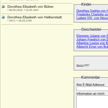
Kinder
Dorothea Elisabeth von Bülow
* 09.05.1618; + 12.05.1647
Dorothea Sophia von 
Friederike Charlotte 
Dorothea Elisabeth von Halberstadt
Ludwig VIII. von Hes
* 1671; + 26.03.1748
Dorothea Elisabeth von Katte
Geschwister
* 14.07.1630; + 07.01.1663
Eleonore Juliane von
Dorothea Elisabeth von Königsmarck
Johann Friedrich von
(a.d.H. Kötzlin)
Albertine Louise von
* 1608; + vor 1637/1640
Albrecht Ernst von B
Dorothea Elisabeth von Lüderitz (a.d.H.
Wittenmoor)
* 1654; + 13.08.1705
Docnr:
1357
Dorothea Elisabeth von Vintzelberg
(Dorothea Elisabeth von Vinzelberg)
* 02.05.1650; + 01.02.1692
Kommentar
Dorothea Elisabeth Wilhelmine von Briest
Ihre E-Mail-Adresse:
* ?; + 21.06.1811
Dorothea Friederike Agnes von
Information an mich:
Hardenberg
* 06.04.1721; + 04.11.1761
Dorothea Friederike Johanna von