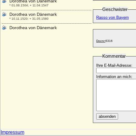
Dorothea von Dänemark
* 01.08.1504; + 11.04.1547
Geschwister
Dorothea von Dänemark
Rasso von Bayern
* 10.11.1520; + 31.05.1580
Dorothea von Dänemark
* 1528; + 11.11.1575
Dorothea von Dänemark
Docnr:
6316
* 29.08.1546; + 16.01.1617
Dorothea von der Lühe
Kommentar
* nicht bekannt; + nicht bekannt
Ihre E-Mail-Adresse:
Dorothea von der Schulenburg
* 06.10.1600; + 24.03.1655
Information an mich:
Dorothea von Elditten
* 1434; + 1525
Dorothea von Flemming (1)
* keine Daten; + keine Daten
Dorothea von Flemming (2)
+ 15.10.1692
absenden
Dorothea von Gadendorp
+ 1562
Impressum
Dorothea von Gansen