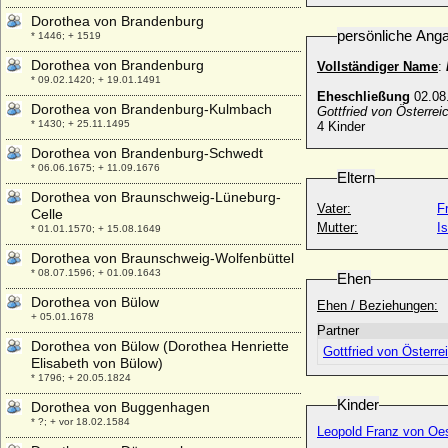
Dorothea von Brandenburg
persönliche Ang
* 1446; + 1519
Dorothea von Brandenburg
Vollständiger Name
:
* 09.02.1420; + 19.01.1491
Eheschließung
02.08.
Dorothea von Brandenburg-Kulmbach
Gottfried von Österrei
* 1430; + 25.11.1495
4 Kinder
Dorothea von Brandenburg-Schwedt
* 06.06.1675; + 11.09.1676
Eltern
Dorothea von Braunschweig-Lüneburg-
Vater:
F
Celle
Mutter:
I
* 01.01.1570; + 15.08.1649
Dorothea von Braunschweig-Wolfenbüttel
* 08.07.1596; + 01.09.1643
Ehen
Dorothea von Bülow
Ehen / Beziehungen:
+ 05.01.1678
Partner
Dorothea von Bülow (Dorothea Henriette
Gottfried von Österr
Elisabeth von Bülow)
* 1796; + 20.05.1824
Kinder
Dorothea von Buggenhagen
* ?; + vor 18.02.1584
Leopold Franz von Oe