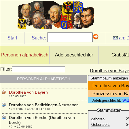
* 05.07.1670; + 15.09.1748
Dorothea Sophie von Holstein (Dorthe
Sophie von Holstein)
* 15.10.1713; + 09.07.1766
Dorothea Susanne von der Pfalz
* 30.11.1544; + 08.04.1592
Start
Suche:
an:
D
Dorothea Susanne von Vippach
* keine Daten; + keine Daten
Dorothea Tugendreich von Wolffradt
Personen alphabetisch
Adelsgeschlechter
Grabstät
* 23.06.1661; + 06.02.1724
Dorothea Ursula von Baden-Durlach
Filter:
Dorothea von Baye
* 20.06.1559; + 19.05.1583
Stammbaum anzeigen
PERSONEN ALPHABETISCH
Dorothea von Anhalt-Zerbst
* 25.09.1607; + 26.09.1634
Dorothea von Ba
Dorothea von Bayern
Prinzessin von B
* 25.05.1920;
Adelsgeschlecht:
Wit
Dorothea von Berlichingen-Neustetten
* um 1586; + nach 20.04.1618
Stammdaten
Dorothea von Borcke (Dorothea von
geboren:
2
Borck)
Geburtsort:
S
* ?; + 19.06.1689