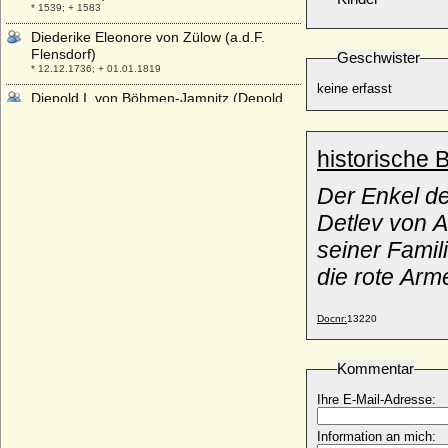
* 1539; + 1583
Diederike Eleonore von Zülow (a.d.F.
Flensdorf)
Geschwister
* 12.12.1736; + 01.01.1819
keine erfasst
Diepold I. von Böhmen-Jamnitz (Depold,
Theobald I. von Böhmen)
+ 14.08.1167
historische 
Dietlof von Arnim-Boitzenburg (Guido Adolf
Georg Dietlof von Arnim)
Der Enkel de
* 22.08.1867; + 15.04.1933
Detlev von A
Dietrich Adolf Hermann von Wylich zu
Winnenthal (Adolf Hermann von Wylich zu
seiner Famil
Winnenthal), Freiherr
* ?; + 1681
die rote Arm
Dietrich Adolf von und zu Weichs zu
Rösberg, Reichsfreiherr
Docnr:
13220
* 1655; + 1725
Dietrich Busso von Bocholtz-Asseburg,
Kommentar
Graf
* 25.05.1812; + 20.05.1892
Ihre E-Mail-Adresse:
Dietrich Carl von Wylich, Freiherr
* 1615; + 1677
Information an mich: