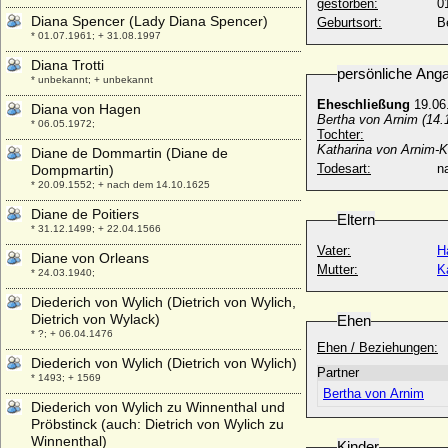
gestorben:
0
Diana Spencer (Lady Diana Spencer)
Geburtsort:
Be
* 01.07.1961; + 31.08.1997
Diana Trotti
persönliche Ang
* unbekannt; + unbekannt
Eheschließung
19.06
Diana von Hagen
Bertha von Arnim (14.
* 06.05.1972;
Tochter:
Katharina von Arnim-Kr
Diane de Dommartin (Diane de
Todesart:
na
Dompmartin)
* 20.09.1552; + nach dem 14.10.1625
Diane de Poitiers
Eltern
* 31.12.1499; + 22.04.1566
Vater:
H
Diane von Orleans
Mutter:
K
* 24.03.1940;
Diederich von Wylich (Dietrich von Wylich,
Dietrich von Wylack)
Ehen
* ?; + 06.04.1476
Ehen / Beziehungen:
Diederich von Wylich (Dietrich von Wylich)
Partner
* 1493; + 1569
Bertha von Arnim
Diederich von Wylich zu Winnenthal und
Pröbstinck (auch: Dietrich von Wylich zu
Winnenthal)
Kinder