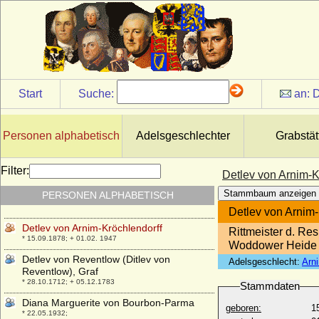
Desiderata (Gerperga)
+ unbekannt
Désirée Clary (Desideria von Schweden
und Norwegen)
* 08.11.1777; + 17.12.1860
Désirée von Preußen
Start
Suche:
an:
D
* 13.07.1961;
Despina Vukovic
+ 1848
Personen alphabetisch
Adelsgeschlechter
Grabstät
Dethlof von Oertzen
* November 1635; + 24.01.1677
Filter:
Detlev von Arnim-K
Detlef Rantzau (Ditlev Rantzau),
Stammbaum anzeigen
PERSONEN ALPHABETISCH
Reichsgraf
* 11.03.1644; + 08.09.1697
Detlev von Arnim-
Detlev von Arnim-Kröchlendorff
Rittmeister d. Re
* 15.09.1878; + 01.02. 1947
Woddower Heide
Detlev von Reventlow (Ditlev von
Adelsgeschlecht:
Arn
Reventlow), Graf
* 28.10.1712; + 05.12.1783
Stammdaten
Diana Marguerite von Bourbon-Parma
geboren:
1
* 22.05.1932;