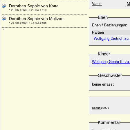
Vater:
M
Dorothea Sophie von Katte
* 20.06.1669; + 23.04.1719
Ehen
Dorothea Sophie von Moltzan
* 21.08.1660; + 15.03.1685
Ehen / Beziehungen:
Dorothea Sophie von Wartensleben,
Partner
Gräfin
Wolfgang Dietrich zu
* 13.11.1684; + 05.11.1707
Dorothea Sophia zu Solms-Hohensolms
Kinder
* 17.10.1595; + 08.01.1660
Dorothea Sophie von der Pfalz-Neuburg
Wolfgang Georg II. zu
* 05.07.1670; + 15.09.1748
Dorothea Sophie von Holstein (Dorthe
Geschwister
Sophie von Holstein)
* 15.10.1713; + 09.07.1766
keine erfasst
Dorothea Susanne von der Pfalz
* 30.11.1544; + 08.04.1592
Dorothea Susanne von Vippach
Docnr:
10977
* keine Daten; + keine Daten
Dorothea Tugendreich von Wolffradt
Kommentar
* 23.06.1661; + 06.02.1724