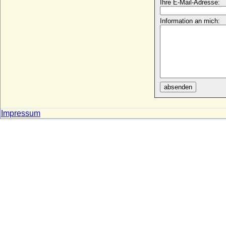
Dorothea Ursula von Baden-Durlach
Ihre E-Mail-Adresse:
* 20.06.1559; + 19.05.1583
Information an mich:
Dorothea von Anhalt-Zerbst
* 25.09.1607; + 26.09.1634
Dorothea von Bayern
* 25.05.1920;
Dorothea von Berlichingen-Neustetten
* um 1586; + nach 20.04.1618
absenden
Dorothea von Borcke (Dorothea von
Borck)
* ?; + 19.06.1689
Impressum
Dorothea von Brandenburg
* 1446; + 1519
Dorothea von Brandenburg
* 09.02.1420; + 19.01.1491
Dorothea von Brandenburg-Kulmbach
* 1430; + 25.11.1495
Dorothea von Brandenburg-Schwedt
* 06.06.1675; + 11.09.1676
Dorothea von Braunschweig-Lüneburg-
Celle
* 01.01.1570; + 15.08.1649