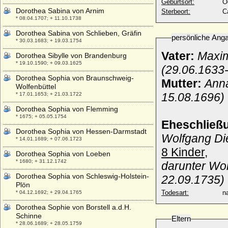
Geburtsort:
Ö
Dorothea Sabina von Arnim
Sterbeort:
C
* 08.04.1707; + 11.10.1738
Dorothea Sabina von Schlieben, Gräfin
persönliche Ang
* 30.03.1683; + 19.03.1754
Vater:
Maxim
Dorothea Sibylle von Brandenburg
* 19.10.1590; + 09.03.1625
(29.06.1633
Dorothea Sophia von Braunschweig-
Mutter:
Anna
Wolfenbüttel
15.08.1696)
* 17.01.1653; + 21.03.1722
Dorothea Sophia von Flemming
* 1675; + 05.05.1754
Eheschließ
Dorothea Sophia von Hessen-Darmstadt
Wolfgang Die
* 14.01.1689; + 07.06.1723
8 Kinder,
Dorothea Sophia von Loeben
* 1680; + 31.12.1742
darunter Wol
Dorothea Sophia von Schleswig-Holstein-
22.09.1735)
Plön
Todesart:
na
* 04.12.1692; + 29.04.1765
Dorothea Sophie von Borstell a.d.H.
Schinne
Eltern
* 28.06.1689; + 28.05.1759