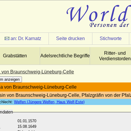
an:
Dr. Karnatz
Seite drucken
Stichworte
Ritter- und
Grabstätten
Adelsrechtliche Begriffe
Verdienstorden
 von Braunschweig-Lüneburg-Celle
m anzeigen
a von Braunschweig-Lüneburg-Celle
sin von Braunschweig-Lüneburg-Celle, Pfalzgräfin von der Pfal
chlecht:
Welfen (Jüngere Welfen, Haus Welf-Este)
mdaten
01.01.1570
:
15.08.1649