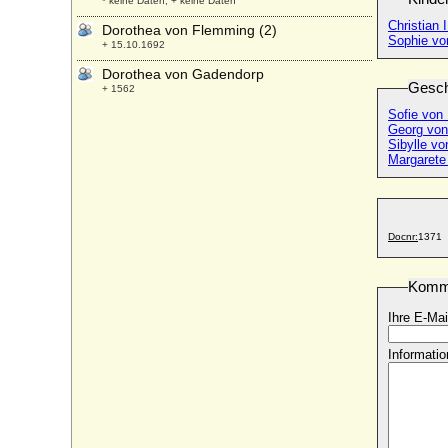
* keine Daten; + keine Daten
Christian 
Dorothea von Flemming (2)
Sophie vo
+ 15.10.1692
Dorothea von Gadendorp
Gesch
+ 1562
Sofie von
Dorothea von Gansen
Georg von
* 07.09.1586; + 05.05.1644
Sibylle v
Margarete
Dorothea von Grapendorff
* ?; + 30.08.1705
Dorothea von Hake
* ?; + 27.10.1620
Docnr:
1371
Dorothea von Hessen
* 24.07.1934;
Komm
Dorothea von Holstein-Sonderburg-
Glücksburg
Ihre E-Mai
* 29.09.1636; + 06.08.1689
Dorothea von Horn (Dorothea Mathilde
Informatio
Eugenie Rudolfine von Horn)
* 15.08.1854; + 04.12.1905
Dorothea von Kuenheim (verw. Freifrau
von Kittlitz)
* keine Daten; + nach 1639