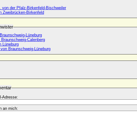
I. von der Pfalz-Birkenfeld-Bischweiler
n Zweibrücken-Birkenfeld
wister
 Braunschweig-Lüneburg
 Braunschweig-Calenberg
on Lüneburg
 von Braunschweig-Lüneburg
entar
l-Adresse:
n an mich: