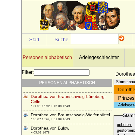
* 25.05.1920;
Dorothea von Berlichingen-Neustetten
* um 1586; + nach 20.04.1618
Dorothea von Borcke (Dorothea von
Borck)
* ?; + 19.06.1689
Start
Suche:
Dorothea von Brandenburg
* 1446; + 1519
Dorothea von Brandenburg
Personen alphabetisch
Adelsgeschlechter
* 09.02.1420; + 19.01.1491
Dorothea von Brandenburg-Kulmbach
Filter:
Dorothea
* 1430; + 25.11.1495
Stammbau
PERSONEN ALPHABETISCH
Dorothea von Brandenburg-Schwedt
* 06.06.1675; + 11.09.1676
Dorothe
Dorothea von Braunschweig-Lüneburg-
Prinzes
Celle
Adelsges
* 01.01.1570; + 15.08.1649
Dorothea von Braunschweig-Wolfenbüttel
Stam
* 08.07.1596; + 01.09.1643
geboren:
Dorothea von Bülow
gestorben
+ 05.01.1678