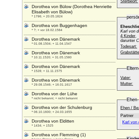
Sterbeort:
Dorothea von Bülow (Dorothea Henriette
Elisabeth von Bülow)
persö
* 1796; + 20.05.1824
Dorothea von Buggenhagen
Eheschli
* ?; + vor 18.02.1584
Karl von d
4 Kinder
,
Dorothea von Dänemark
darunter
C
* 01.08.1504; + 11.04.1547
Todesart:
Grabstätte
Dorothea von Dänemark
* 10.11.1520; + 31.05.1580
Dorothea von Dänemark
Eltern
* 1528; + 11.11.1575
Vater:
Dorothea von Dänemark
Mutter:
* 29.08.1546; + 16.01.1617
Dorothea von der Lühe
* nicht bekannt; + nicht bekannt
Ehen
Dorothea von der Schulenburg
Ehen / Be
* 06.10.1600; + 24.03.1655
Partner
Dorothea von Elditten
Karl von 
* 1434; + 1525
Dorothea von Flemming (1)
Kinde