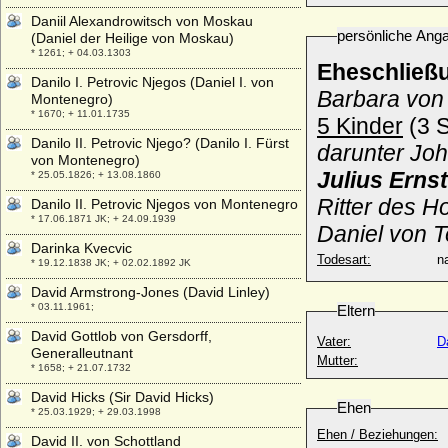
Daniil Alexandrowitsch von Moskau
persönliche Ang
(Daniel der Heilige von Moskau)
* 1261; + 04.03.1303
Eheschließ
Danilo I. Petrovic Njegos (Daniel I. von
Barbara von 
Montenegro)
* 1670; + 11.01.1735
5 Kinder
(3 S
Danilo II. Petrovic Njego? (Danilo I. Fürst
darunter Joh
von Montenegro)
Julius Erns
* 25.05.1826; + 13.08.1860
Ritter des 
Danilo II. Petrovic Njegos von Montenegro
* 17.06.1871 JK; + 24.09.1939
Daniel von T
Darinka Kvecvic
Todesart:
na
* 19.12.1838 JK; + 02.02.1892 JK
David Armstrong-Jones (David Linley)
* 03.11.1961;
Eltern
David Gottlob von Gersdorff,
Vater:
D
Generalleutnant
Mutter:
* 1658; + 21.07.1732
David Hicks (Sir David Hicks)
Ehen
* 25.03.1929; + 29.03.1998
Ehen / Beziehungen:
David II. von Schottland