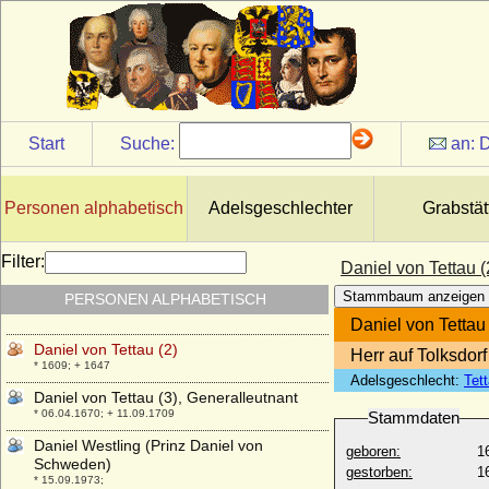
von Wilamowitz)
* 12.05.1768; + 23.12.1837
Daniel von Jeetze
+ 28.09.1614
Daniel von Kunheim
* um 1430; + 1507
Start
Suche:
an:
D
Daniel von Plessen
* um 1530; + 15.03.1598
Daniel von Plessen
Personen alphabetisch
Adelsgeschlechter
Grabstät
* 03.01.1606; + 08.03.1672
Daniel von Schwerin, Ritter
Filter:
Daniel von Tettau (
+ 1262
Stammbaum anzeigen
PERSONEN ALPHABETISCH
Daniel von Tettau (1)
* ?; + 1615
Daniel von Tettau 
Daniel von Tettau (2)
Herr auf Tolksdor
* 1609; + 1647
Adelsgeschlecht:
Tet
Daniel von Tettau (3), Generalleutnant
* 06.04.1670; + 11.09.1709
Stammdaten
Daniel Westling (Prinz Daniel von
geboren:
1
Schweden)
gestorben:
1
* 15.09.1973;