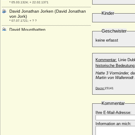
* 05.03.1324; + 22.02.1371
David Jonathan Jorken (David Jonathan
Kinder
von Jork)
* 07.07.1721; + ? ?
David Mountbatten
Geschwister
* 12.05.1919; + 14.04.1970
keine erfasst
David-Traugott Alexander Wilhelm Moritz
von Bassewitz, Graf
* 28.03.1868; + 15.12.1940
Kommentar:
Linie Dub
David Tschawtschawadse (David
historische Bedeutung
Chavchavadze)
* 20.05.1924;
Hatte 3 Vormünder, da
Martin von Wallenrodt 
David von Grumbkow
* 1550; + 1618
Docnr:
15141
David Wood
* 1961;
Kommentar
Davida Yorck von Wartenburg, Gräfin
* 24.09.1900; + 26.09.1989
Ihre E-Mail-Adresse:
Davide Magdalena von Hedemann
Information an mich:
* 26.01.1787; + 08.05.1878
Davidia Margaretha von Drieberg