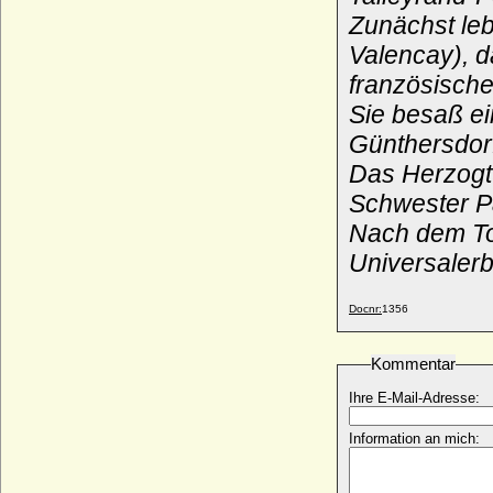
* 02.05.1650; + 01.02.1692
Zunächst leb
Dorothea Elisabeth Wilhelmine von Briest
Valencay), d
* ?; + 21.06.1811
französische
Dorothea Friederike Agnes von
Sie besaß ei
Hardenberg
* 06.04.1721; + 04.11.1761
Günthersdor
Dorothea Friederike Johanna von
Das Herzogt
Barsewisch
Schwester P
* 09.04.1784; + 16.10.1855
Nach dem Tod
Dorothea Friederike Luise von Bredow
* nach 1732; + ?
Universalerb
Dorothea Friederike Luise von Hertzberg
* 1748; + 06.03.1826
Docnr:
1356
Dorothea Friederike von Brandenburg-
Ansbach
Kommentar
* 22.08.1676; + 13.03.1731
Dorothea Friederike Wilhelmine Weiß
Ihre E-Mail-Adresse:
* 19.08.1790; + 28.08.1862
Information an mich:
Dorothea Gailing von Illesheim
+ vor 1531
Dorothea Hedwig von Kameke (a.d.H.