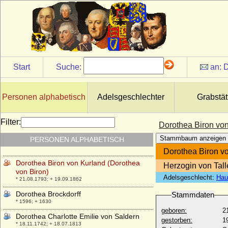
Dorothea Amalia zu Schleswig-Holstein-
Sonderburg-Beck
* 1656; + 09.11.1739
Dorothea Anna von Reden
* 23.10.1582; + keine Daten
Dorothea Apollonia von Schencking zu
Bevern
Start
Suche:
an:
D
+ 17.01.1703
Dorothea Auguste von Schleswig-Holstein-
Gottorp
Personen alphabetisch
Adelsgeschlechter
Grabstät
* 12.05.1602; + 13.03.1682
Dorothea Barbara Elisabeth von Maltzahn
Filter:
Dorothea Biron von
* 19.05.1732; + 24.01.1801
Stammbaum anzeigen
PERSONEN ALPHABETISCH
Dorothea Benedicta von Reventlow
* 13.10.1734; + 20.12.1776
Dorothea Biron vo
Dorothea Biron von Kurland (Dorothea
Herzogin von Tal
von Biron)
Adelsgeschlecht:
Hau
* 21.08.1793; + 19.09.1862
Dorothea Brockdorff
Stammdaten
* 1596; + 1630
geboren:
2
Dorothea Charlotte Emilie von Saldern
gestorben:
1
* 18.11.1742; + 18.07.1813