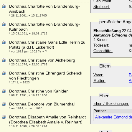
Geburtsort:
S
Dorothea Charlotte von Brandenburg-
Sterbeort:
S
Ansbach
* 28.11.1661; + 15.11.1705
persönliche Ang
Dorothea Charlotte von Brandenburg-
Kulmbach
Eheschließung
22.04
* 15.03.1691; + 18.03.1712
Alexandre
Edmond
de
4 Kinder
Dorothea Christiane Gans Edle Herrin zu
Todesart:
na
Putlitz (a.d.H. Eickerhof)
Grabstätte:
K
* vor 1682 (um 1662 ?); + ?
Dorothea Christiane von Aichelburg
* 23.01.1674; + 22.06.1762
Eltern
Dorothea Christine Ehrengard Schenck
Vater:
P
von Flechtingen
Mutter:
A
* 1741; + 1823
Dorothea Christine von Kahlden
Ehen
* 08.11.1791; + 16.12.1860
Ehen / Beziehungen:
Dorothea Eleonore von Blumenthal
* um 1614; + nach 1685
Partner
Dorothea Elisabeth Amalie von Reinhardt
Alexandre Edmond de 
(Dorothea Elisabeth Amalie v. Reinhart)
* 16.11.1698; + 29.08.1774