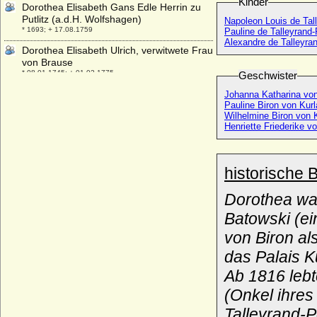
Kinder
Dorothea Elisabeth Gans Edle Herrin zu
Putlitz (a.d.H. Wolfshagen)
Napoleon Louis de Tall
* 1693; + 17.08.1759
Pauline de Talleyrand-
Alexandre de Talleyra
Dorothea Elisabeth Ulrich, verwitwete Frau
von Brause
* 08.01.1745; + 01.02.1775
Geschwister
Dorothea Elisabeth von Borcke
Johanna Katharina von
* 05.08.1668; + 11.01.1729
Pauline Biron von Kur
Wilhelmine Biron von 
Dorothea Elisabeth von Bülow
Henriette Friederike v
* 09.05.1618; + 12.05.1647
Dorothea Elisabeth von Halberstadt
* 1671; + 26.03.1748
historische 
Dorothea Elisabeth von Katte
Dorothea wa
* 14.07.1630; + 07.01.1663
Batowski (ein
Dorothea Elisabeth von Königsmarck
(a.d.H. Kötzlin)
von Biron al
* 1608; + vor 1637/1640
das Palais K
Dorothea Elisabeth von Lüderitz (a.d.H.
Ab 1816 lebt
Wittenmoor)
* 1654; + 13.08.1705
(Onkel ihre
Dorothea Elisabeth von Vintzelberg
Talleyrand-P
(Dorothea Elisabeth von Vinzelberg)