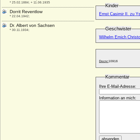
* 25.02.1884; + 11.06.1935
Kinder
Dorrit Reventlow
Ernst Casimir II. zu 
* 22.04.1942;
Dr. Albert von Sachsen
Geschwister
* 30.11.1934;
Wilhelm Emich Christo
Duarte de Portugal (Eduard von Portugal)
* 07.10.1515; + 20.09.1540
Duarte I. von Portugal (Eduard I. von
Portugal)
Docnr:
10916
* 31.10.1391; + 09.09.1438
Duarte Nuno de Braganca
Kommentar
* 23.09.1907; + 24.12.1976
Duarte Pio von Braganca
Ihre E-Mail-Adresse:
* 15.05.1945;
Information an mich:
Dubrawka von Böhmen
* um 925; + 977
Dudley Colley (Dudley Cowley)
* um 1621; + 1674
Dulce von Barcelona (Dulce von Aragon)
* 1160; + 01.09.1198
absenden