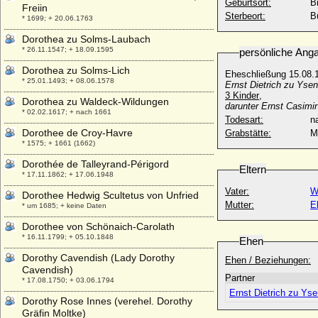
Geburtsort:
Bi
Freiin
Sterbeort:
B
* 1699; + 20.06.1763
Dorothea zu Solms-Laubach
* 26.11.1547; + 18.09.1595
persönliche Ang
Dorothea zu Solms-Lich
Eheschließung 15.08.1
* 25.01.1493; + 08.06.1578
Ernst Dietrich zu Yse
3 Kinder
,
Dorothea zu Waldeck-Wildungen
darunter Ernst Casimi
* 02.02.1617; + nach 1661
Todesart:
na
Dorothee de Croy-Havre
Grabstätte:
M
* 1575; + 1661 (1662)
Dorothée de Talleyrand-Périgord
Eltern
* 17.11.1862; + 17.06.1948
Vater:
W
Dorothee Hedwig Scultetus von Unfried
Mutter:
E
* um 1685; + keine Daten
Dorothee von Schönaich-Carolath
* 16.11.1799; + 05.10.1848
Ehen
Dorothy Cavendish (Lady Dorothy
Ehen / Beziehungen:
Cavendish)
Partner
* 17.08.1750; + 03.06.1794
Ernst Dietrich zu Ys
Dorothy Rose Innes (verehel. Dorothy
Gräfin Moltke)