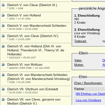
Dietrich V. von Cleve (Dietrich III.)
persönliche Ang
* 1155; + 1198
Dietrich V. von Holland
1. Eheschließung
:
* 1054; + 17.07.1091
NN:
2 Kinder
Dietrich V. von Manderscheid-Schleiden
* 30.03.1508; + 22.04.1560
2. Eheschließung
:
Lisa von Virneburg:
Dietrich VI. von Cleve (Dietrich IV.)
9 Kinder
* 1195; + 13.05.1260
Todesart:
na
Dietrich VI. von Holland (Dirk VI. von
Holland, Theoderich VI., Thierry VI. de
Eltern
Hollande)
* 1110/1115; + 05.08.1157
Vater:
D
Dietrich VI. von Moltzan
Mutter:
A
* zwischen 1584-1588; + vor Juni 1635
Dietrich VI. von Manderscheid-Schleiden
Ehen
(Dietrich VI. von Manderscheid-Virneburg)
* 1538; + 01.03.1593
Ehen / Beziehungen:
Dietrich VII. Vitzthum von Eckstädt
Partner
* 22.05.1544; + 21.04.1612
NN Ehefrau von Dietri
Dietrich VII. von Cleve, genannt von
Lisa von Virneburg
Meißen (Dietrich V.)