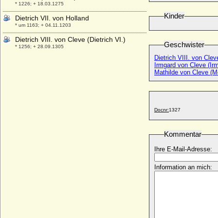
* 1226; + 18.03.1275
Kinder
Dietrich VII. von Holland
* um 1163; + 04.11.1203
Dietrich VIII. von Cleve (Dietrich VI.)
Geschwister
* 1256; + 28.09.1305
Dietrich VIII. von Cleve
Dietrich VIII. von Moltzahn
Irmgard von Cleve (Ir
* ?; + 27.06.1699
Mathilde von Cleve (M
Dietrich von Anhalt Dessau
* 02.08.1702; + 02.12.1769
Dietrich von Katlenburg (Dietrich II. von
Docnr:
1327
Katlenburg)
* unbekannt; + 21.01.1085
Dietrich von Moers (Dietrich II. von
Kommentar
Moers), Erzbischof und Kurfürst
Ihre E-Mail-Adresse:
* um 1385; + 14.02.1463
Dietrich von Oldenburg (Dietrich der
Information an mich:
Glückliche)
* 1390; + 14.02.1440
Dietrich von Rohr
+ zwischen 1506-1512
Dietrich von Schlieben