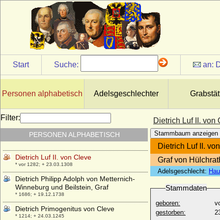
Dietrich IV. von Moltzan
* 1570/1572; + nach 15.03.1625
Dietrich IV. von Runkel (Dietrich IV. von
Wied-Runkel)
* vor 1402; + um 1462 (nach 22.02.1462)
Dietrich IX. von Cleve (Dietrich VII.)
Start
Suche:
an:
D
* 1291; + 07.07.1347
Dietrich Joachim von Plessen
* 11.02.1670; + 22.09.1733
Personen alphabetisch
Adelsgeschlechter
Grabstät
Dietrich Konrad Adolf von Westerholt zu
Lembeck, Reichsgraf
Filter:
Dietrich Luf II. von
* 1658; + 30.01.1702
Stammbaum anzeigen
PERSONEN ALPHABETISCH
Dietrich Luf I. von Cleve
* vor 1242; + 25.05.1277
Dietrich Luf II. vo
Dietrich Luf II. von Cleve
Graf von Hülchrat
* vor 1282; + 23.03.1308
Adelsgeschlecht:
Hau
Dietrich Philipp Adolph von Metternich-
Winneburg und Beilstein, Graf
Stammdaten
* 1686; + 19.12.1738
geboren:
v
Dietrich Primogenitus von Cleve
gestorben:
2
* 1214; + 24.03.1245