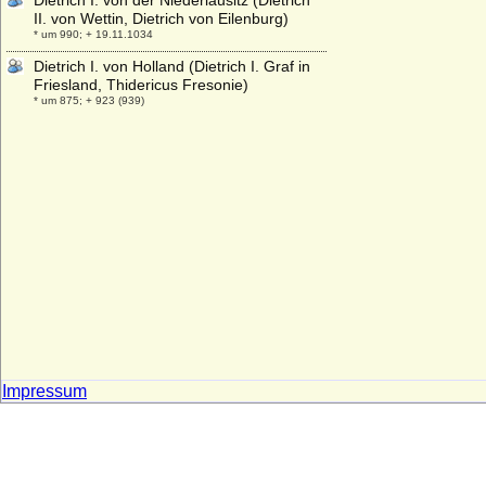
Dietrich I. von der Niederlausitz (Dietrich
II. von Wettin, Dietrich von Eilenburg)
* um 990; + 19.11.1034
Dietrich I. von Holland (Dietrich I. Graf in
Friesland, Thidericus Fresonie)
* um 875; + 923 (939)
Dietrich I. von Milendonk (Dietrich I. von
Mirlaer, Herr zu Milendonk)
+ 15.03.1549
Dietrich I. von Moltzan
* ?; + 03.02.1562
Dietrich I. von Oberlothringen (Dietrich I.
von Bar)
* um 965; + 1026/1027
Dietrich II. von Auersperg, Graf
* 02.06.1578; + 25.08.1634
Dietrich II. von der Niederlausitz (Dietrich
III. von Wettin, Dietrich von Landsberg)
Impressum
* um 1125 (vor 1142); + 09.02.1185
Dietrich II. von Holland (Dietrich II. von
Westfriesland)
* um 932; + 06.05.988