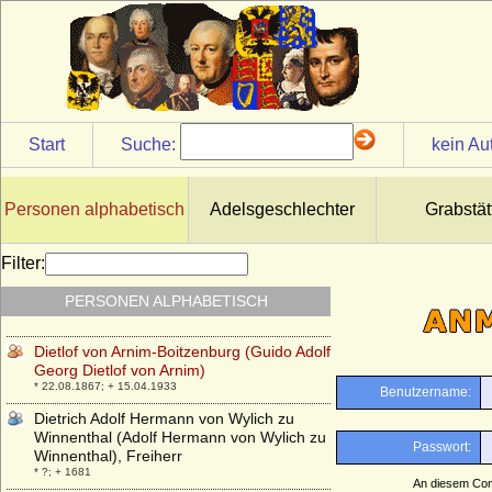
Diederich von Wylich (Dietrich von Wylich,
Dietrich von Wylack)
* ?; + 06.04.1476
Diederich von Wylich (Dietrich von Wylich)
* 1493; + 1569
Diederich von Wylich zu Winnenthal und
Start
Suche:
kein Au
Pröbstinck (auch: Dietrich von Wylich zu
Winnenthal)
* 1539; + 1583
Personen alphabetisch
Adelsgeschlechter
Grabstät
Diederike Eleonore von Zülow (a.d.F.
Flensdorf)
* 12.12.1736; + 01.01.1819
Filter:
Diepold I. von Böhmen-Jamnitz (Depold,
PERSONEN ALPHABETISCH
Theobald I. von Böhmen)
+ 14.08.1167
Dietlof von Arnim-Boitzenburg (Guido Adolf
Georg Dietlof von Arnim)
* 22.08.1867; + 15.04.1933
Dietrich Adolf Hermann von Wylich zu
Winnenthal (Adolf Hermann von Wylich zu
Winnenthal), Freiherr
* ?; + 1681