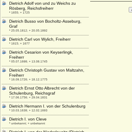
Dietrich Adolf von und zu Weichs zu
Rösberg, Reichsfreiherr
* 1655; + 1725
Dietrich Busso von Bocholtz-Asseburg,
Graf
* 25.05.1812; + 20.05.1892
Dietrich Carl von Wylich, Freiherr
* 1615; + 1677
Dietrich Cesarion von Keyserlingk,
Freiherr
* 05.07.1698; + 13.08.1745
Dietrich Christoph Gustav von Maltzahn,
Freiherr
* 16.09.1726; + 18.12.1775
Dietrich Ernst Otto Albrecht von der
Schulenburg, Reichsgraf
* 17.06.1756; + 29.04.1831
Dietrich Hermann I. von der Schulenburg
* 10.03.1638; + 12.02.1693
Dietrich I. von Cleve
* unbekannt; + unbekannt