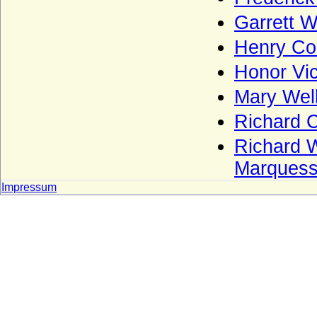
(auch Freiherren)
Garrett W
Wustrow (Herren von Wustrow)
Henry Co
Wylich und Lottum (Herren von Wylich,
Herren, Freiherren und Grafen von Wylich
Honor Vic
und Lottum)
Mary Wel
Yorck von Wartenburg
Richard C
Zähringer (Herzöge von Zähringen, Haus
Baden, Herzöge von Teck)
Richard W
Zastrow (Herren von Zastrow)
Marquess
Zieten
Impressum
Zollikofer und Altenklingen (Herren von
Zollikofer und Altenklingen)