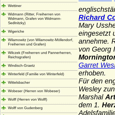
Wettiner
englischstä
Widmann (Ritter, Freiherren von
Richard Co
Widmann, Grafen von Widmann-
Sedlnitzky)
Mary Usshe
Wigeriche
eingesetzt
annehme. R
Wilamowitz (von Wilamowitz-Möllendorf,
Freiherren und Grafen)
von Georg I
Wilczek (Freiherren und Pannerherren,
Morningto
Reichsgrafen)
Garret Wes
Windisch-Graetz
erhoben.
Winterfeld (Familie von Winterfeld)
Für den eng
Wittelsbacher
Wesley zunä
Wobeser (Herren von Wobeser)
Marshal
Ar
Wolff (Herren von Wolff)
dem 1.
Her
Wolff von Gudenberg
Adelsfamili