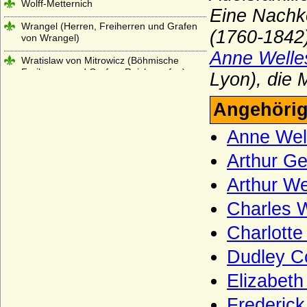
Wolff-Metternich
Eine Nach
Wrangel (Herren, Freiherren und Grafen
(1760-1842)
von Wrangel)
Anne Welle
Wratislaw von Mitrowicz (Böhmische
Freiherren und Grafen, Reichsgrafen)
Lyon), die 
Wrbna und Freudenthal
Angehörig
Wrede (bayerisches Adelgeschlecht),
Herren, Reichsfreiherren, Grafen und
Anne Well
Fürsten
Arthur Ge
Wrede (westfälisches Adelsgeschlecht),
Herren, Freiherren und (schwedische)
Arthur We
Grafen von Wrede
Charles W
Wreech (Herren und Grafen von Wreech)
Charlotte
Wulffen (Anhalt-Magdeburg), Herren von
Wulffen
Dudley C
Wulffen (Brandenburg; kurmärkisches
Elizabeth
Adelsgeschlecht)
Wulffen (Halberstadt), Herren von Wulffen
Frederick