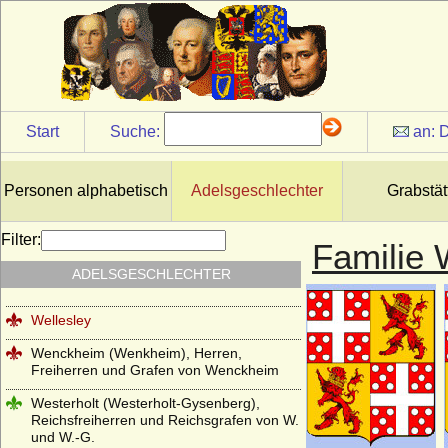
Böhmen)
Wartensleben (Herren und Grafen von
Wartensleben)
Wasa
Wassiltschikow (Fürsten Wassiltschikow)
Start
Suche:
an:
D
Wedel (Herren, Freiherren und Grafen
von Wedel)
Personen alphabetisch
Adelsgeschlechter
Grabstät
Weichs (von Weichs zur Wenne, v. Weichs
zu Rösberg), Herren, Freiherren
Filter:
Familie 
Welfen
ADELSGESCHLECHTER
Welfen (Jüngere Welfen, Haus Welf-Este)
Wellesley
Wenckheim (Wenkheim), Herren,
Freiherren und Grafen von Wenckheim
Westerholt (Westerholt-Gysenberg),
Reichsfreiherren und Reichsgrafen von W.
und W.-G.