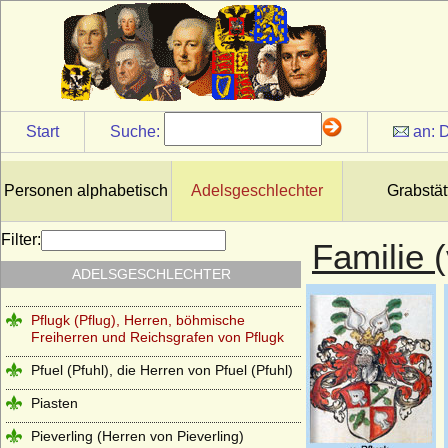
Owstin (Herren von Owstin)
Pahlen (Freiherren und Grafen von der
Pahlen)
Palaiologen
Start
Suche:
an:
D
Pannwitz (Herren von Pannwitz)
Pappenheim (Reichsmarschälle, Grafen)
Personen alphabetisch
Adelsgeschlechter
Grabstät
Pernstein
Perponcher (Familie von Perponcher)
Filter:
Familie 
Perponcher-Sedlnitzky (Reichsgrafen,
ADELSGESCHLECHTER
Grafen von Perponcher-Sedlnitzky)
Pflugk (Pflug), Herren, böhmische
Freiherren und Reichsgrafen von Pflugk
Pfuel (Pfuhl), die Herren von Pfuel (Pfuhl)
Piasten
Pieverling (Herren von Pieverling)