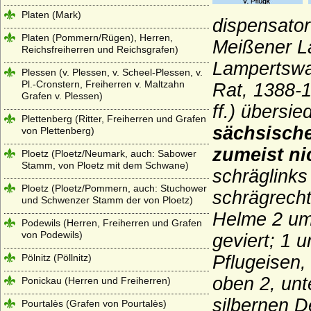
Platen (Mark)
dispensator
Platen (Pommern/Rügen), Herren,
Meißener La
Reichsfreiherren und Reichsgrafen)
Lampertswal
Plessen (v. Plessen, v. Scheel-Plessen, v.
Pl.-Cronstern, Freiherren v. Maltzahn
Rat, 1388-1
Grafen v. Plessen)
ff.) übersi
Plettenberg (Ritter, Freiherren und Grafen
sächsische
von Plettenberg)
zumeist ni
Ploetz (Ploetz/Neumark, auch: Sabower
Stamm, von Ploetz mit dem Schwane)
schräglink
Ploetz (Ploetz/Pommern, auch: Stuchower
schrägrecht
und Schwenzer Stamm der von Ploetz)
Helme 2 umg
Podewils (Herren, Freiherren und Grafen
von Podewils)
geviert; 1 
Pölnitz (Pöllnitz)
Pflugeisen,
oben 2, unt
Ponickau (Herren und Freiherren)
silbernen D
Pourtalès (Grafen von Pourtalès)