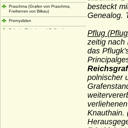
besteckt mi
Praschma (Grafen von Praschma,
Freiherren von Bilkau)
Genealog. T
Premysliden
Prittwitz (Prittwitz und Gaffron)
Pflug (Pflug
Putbus (Herren, Freiherren, Reichsgrafen,
zeitig nach
Grafen und Fürsten zu Putbus)
das Pflugk
Puttkamer (Puttkammer), Herren und
Principalge
Freiherren von Puttkamer
Reichsgra
Quadt (Herren von Quadt, Freiherren und
Grafen von Quadt zu Wykradt)
polnischer
Quitzow
Grafenstan
Ramin (Herren von Ramin)
weiterverer
Rantzau (Adelsfamilie Rantzau)
verliehene
Raschkau (Raschke, Raschkow,
Knauthain. 
Raschkauw), Herren von R.
Herausgegeb
Rautter (Herren von Rautter und Grafen