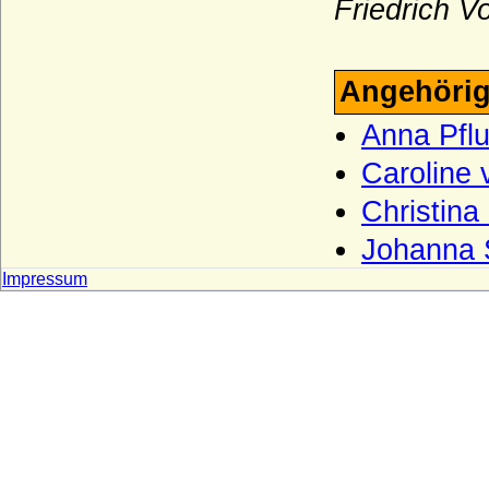
Friedrich V
von Rautter-Willkamm)
Recke
Reden (Rehden, Rheden), Herren,
Angehörig
Freiherren und Graf von Reden
Anna Pflu
Redern (Herren und Grafen von Redern)
Caroline 
Reede (Barone und Grafen van Reede)
Christina 
Reginare
Reginare (Haus Hessen)
Johanna 
Reinhardt (Reinhard, Reinhard), Herren
Impressum
von Reinhardt
Reventlow
Ribbeck (Herren von Ribbeck)
Riedesel (zu Bellersheim, Camberg und
Eisenbach), letztere Reichsfreiherren
Robertiner (Les Robertiens, Rupertiner)