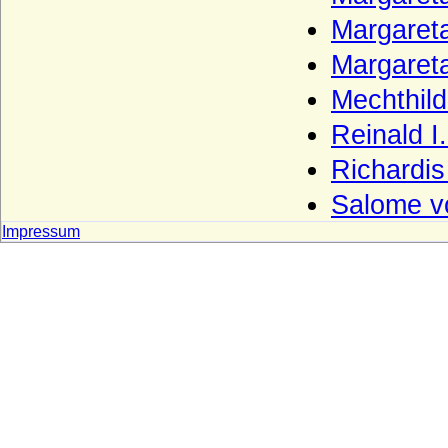
Kesselstatt (Ritter, Reichsfreiherren,
Margaret
Reichsgrafen von Kesselstatt)
Margaret
Keyserlingk (auch Keyserling), Herren,
Freiherren und Grafen
Mechthild
Kielmansegg (Herren, Reichsfreiherren,
Reinald I
Reichsgrafen von Kielmansegg)
Richardis
Kielmansegg (Freiherren von
Kielmansegg, Österreich)
Salome v
Kinsky von Wchinitz und Tettau
Impressum
Kirchbach (Herren, Freiherren und Grafen
von Kirchbach)
Kleist (Adelsfamilie von Kleist)
Klitzing (Adelsfamilie von Klitzing)
Knesebeck (Herren von dem Knesebeck
und Freiherren v.d.Knesebeck-
Milendonck)
Knigge (Herren und Freiherren Knigge)