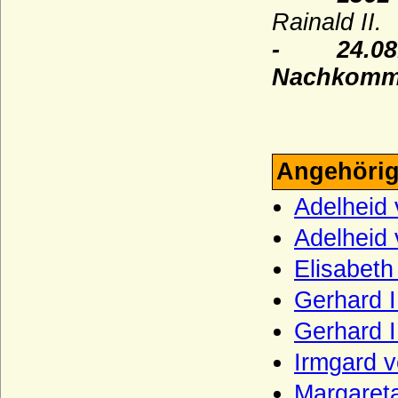
Rainald II.
Itzenplitz (Herren und Grafen von
Itzenplitz)
- 24.08.13
Jagiellonen
Nachkomm
Jagow (Familie von Jagow)
Jasmund (Herren von Jasmund)
Jeetze (Herren von Jeetze)
Angehörig
Kameke (Herren und Grafen von Kameke)
Adelheid
Kannacher (Herren von Kannacher)
Adelheid 
Kapetinger (Les Capétiens)
Elisabeth
Kardorff (Herren von Kardorff)
Gerhard I
Karolinger
Gerhard I
Karstedt (Herren von Karstedt)
Katte (Herren und Grafen von Katte)
Irmgard 
Kerssenbrock (Herren von Kerssenbrock)
Margaret