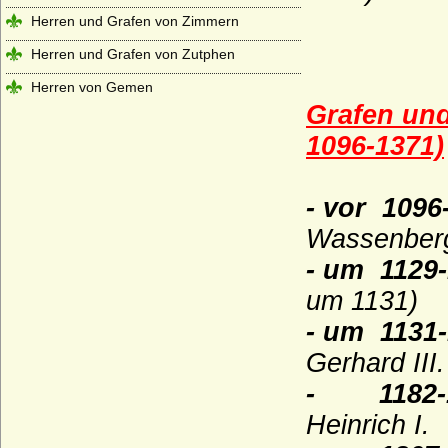
Herren und Grafen von Zimmern
Herren und Grafen von Zutphen
Herren von Gemen
Grafen un
Herren von Götterswick
1096-1371)
Herren von Neuffen (Herren von Niefen)
Hertzberg (Herren und Grafen von
- vor 109
Hertzberg)
Wassenberg
Herzöge und Fürsten von Hohenberg
- um 112
Herzöge von Lothringen aus der Familie
der Wigeriche
um 1131)
Heyden und Heyden-Linden
- um 1131-
Hochberg (Hohberg, Hoberg)
Gerhard III.
Hoensbroech (niederländisch: van
- 1182-12
Hoensbroeck), Reichsfreiherren, Grafen,
Heinrich I.
Reichsgrafen