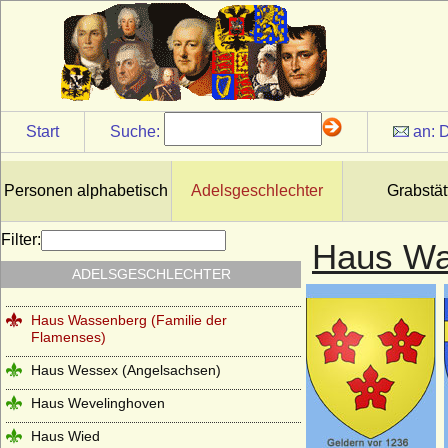
Haus Trastamara
Haus Tudor
Haus Valois (Valois-Hauptlinie)
Haus Valois-Alencon
Start
Suche:
an:
D
Haus Valois-Angoulême
Haus Valois-Orléans
Personen alphabetisch
Adelsgeschlechter
Grabstät
Haus Visconti
Filter:
Haus Wa
Haus Waldburg
ADELSGESCHLECHTER
Haus Waldeck
Haus Wassenberg (Familie der
Flamenses)
Haus Wessex (Angelsachsen)
Haus Wevelinghoven
Haus Wied