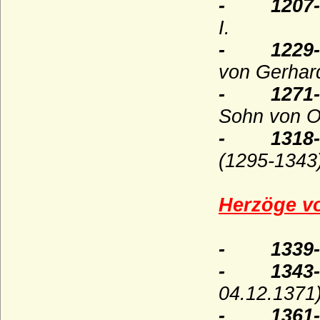
- 1207-12
Hohenems (Herren und Grafen von
Hohenems)
I.
Hohenzollern
- 1229-12
Holstein (Adelsfamilie von Holstein)
von Gerhard
Hompesch (Freiherren, Reichsgrafen und
- 1271
preußische Grafen von Hompesch)
Sohn von Ot
Horn (Herren von Horn), preuss. Briefadel
1772
- 1318-13
(1295-1343
Horn (Herren von Horn), preuss. Briefadel
1865
Howard (House of Howard)
Herzöge v
Hoym (Herren Reichsfreiherren,
Reichsgrafen und Grafen)
- 1339-13
Ilow
- 1343-136
Ingersleben (Herren von Ingersleben)
04.12.1371)
Innhausen und Knyphausen (Freiherren,
- 1361-1
Grafen und Fürsten zu I.)