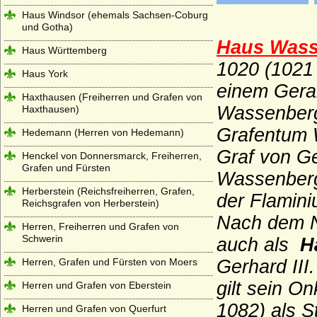
Haus Windsor (ehemals Sachsen-Coburg
und Gotha)
Haus Was
Haus Württemberg
1020 (1021 
Haus York
einem Gerar
Haxthausen (Freiherren und Grafen von
Wassenber
Haxthausen)
Grafentum W
Hedemann (Herren von Hedemann)
Graf von Ge
Henckel von Donnersmarck, Freiherren,
Grafen und Fürsten
Wassenberg,
Herberstein (Reichsfreiherren, Grafen,
der Flamin
Reichsgrafen von Herberstein)
Nach dem 
Herren, Freiherren und Grafen von
Schwerin
auch als
H
Herren, Grafen und Fürsten von Moers
Gerhard III
gilt sein O
Herren und Grafen von Eberstein
1082) als 
Herren und Grafen von Querfurt