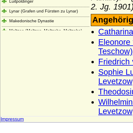
Luitpoldinger
2. Jg. 1901
Lynar (Grafen und Fürsten zu Lynar)
Angehörig
Makedonische Dynastie
Catharina
Maltzan (Moltzan, Moltzahn, Maltzahn),
Herren, Freiherren und Grafen
Eleonore 
Mansfeld (Grafen von Mansfeld)
Teschow)
Marwitz (Herren von der Marwitz)
Friedrich
Massow (Herren von Massow)
Sophie Lu
Matfriede (Haus Châtenois)
Levetzow
Matuschka (Herren, Freiherren und
Grafen von Matuschka)
Theodosi
Maubeuge (Herren von Maubeuge)
Wilhelmin
Medem (Freiherren und Grafen von
Levetzow
Medem)
Impressum
Medici