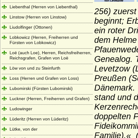
Liebenthal (Herren von Liebenthal)
256) zuerst
Linstow (Herren von Linstow)
beginnt; Er
Liudolfinger (Ottonen)
ein roter D
Lobkowicz (Herren, Freiherren und
dem Helme m
Fürsten von Lobkowicz)
Pfauenwedel
Loë (auch Loe), Herren, Reichsfreiherren,
Genealog. T
Reichsgrafen, Grafen von Loë
Levetzow (L
Löw von und zu Steinfurth
Preußen (Sc
Loss (Herren und Grafen von Loss)
Dänemark. 
Lubomirski (Fürsten Lubomirski)
stand und de
Luckner (Herren, Freiherren und Grafen)
Kerzenrech
Ludowinger
doppelten P
Lüderitz (Herren von Lüderitz)
Fideikommiß
Lütke, von der
Familie).« 