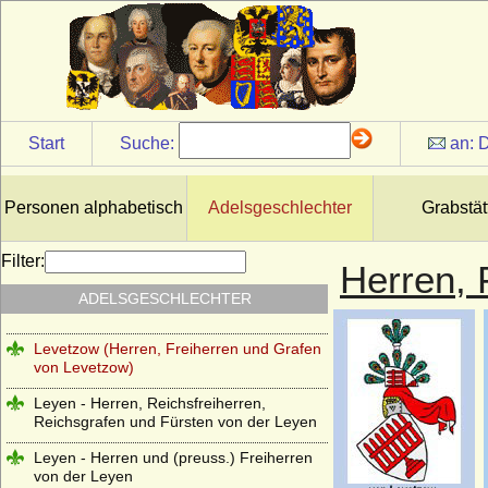
Lehndorff (Reichsgrafen von Lehndorff,
preuss. Grafen von Lehndorff)
Lehwaldt (Herren von Lehwaldt)
Lengheim (Freiherren und Grafen von
Lengheim)
Start
Suche:
an:
D
Lepel (Freiherren und Grafen von Lepel)
Leslie (Adelsfamilie Leslie, Clan Leslie,
Personen alphabetisch
Adelsgeschlechter
Grabstät
Grafen von Leslie)
Lestwitz (Herren und Freiherren von
Filter:
Herren, 
Lestwitz)
ADELSGESCHLECHTER
Lettow-Vorbeck
Levetzow (Herren, Freiherren und Grafen
von Levetzow)
Leyen - Herren, Reichsfreiherren,
Reichsgrafen und Fürsten von der Leyen
Leyen - Herren und (preuss.) Freiherren
von der Leyen