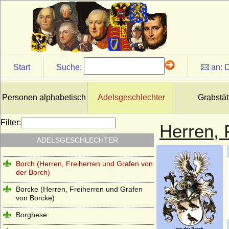
Blumenthal (Herren, Freiherren,
Reichsgrafen und Grafen von Blumenthal)
Bocholtz (von Bocholtz-Meschede,
Bocholtz-Asseburg), Herren, Freiherren
und Grafen
Start
Suche:
an:
D
Bodelschwingh (Herren und Freiherren
von Bodelschwingh)
Bodendiek (Bodendieck), Herren von
Personen alphabetisch
Adelsgeschlechter
Grabstät
Bodendiek
Börstel (Boerstel), Herren, auch
Filter:
Herren, 
Freiherren von Börstel
ADELSGESCHLECHTER
Bonin (Herren von Bonin)
Borch (Herren, Freiherren und Grafen von
der Borch)
Borcke (Herren, Freiherren und Grafen
von Borcke)
Borghese