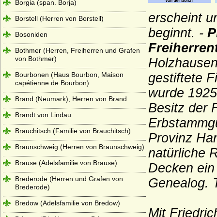
Borgia (span. Borja)
erscheint 
Borstell (Herren von Borstell)
beginnt. -
P
Bosoniden
Freiherrent
Bothmer (Herren, Freiherren und Grafen
von Bothmer)
Holzhausen,
Bourbonen (Haus Bourbon, Maison
gestiftete 
capétienne de Bourbon)
wurde 1925 
Brand (Neumark), Herren von Brand
Besitz der 
Brandt von Lindau
Erbstammgut
Brauchitsch (Familie von Brauchitsch)
Provinz Ha
Braunschweig (Herren von Braunschweig)
natürliche
Brause (Adelsfamilie von Brause)
Decken ein
Brederode (Herren und Grafen von
Genealog. T
Brederode)
Bredow (Adelsfamilie von Bredow)
Mit Friedri