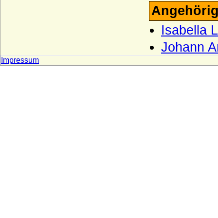
Angehörig
Burgsdorff (Herren von Burgsdorff)
Burgundische Welfen (Rudolfinger, Ältere
Isabella 
Welfen)
Johann A
Burkersroda (Herren v. Burkersroda),
Reichsfrhn. u. Reichsgrfn v. Zech, Grfn v.
Impressum
Zech-Burkersroda
Bussche, von dem
Buviniden
Bylandt
Callenberg
Carnitz (Herren und Grafen von Carnitz)
Chlum (Slavata von Chlum und
Koschumberg)
Chotek von Chotkowa und Wognin
Christalnigg (Christalnigg von und zu
Gillitzstein)