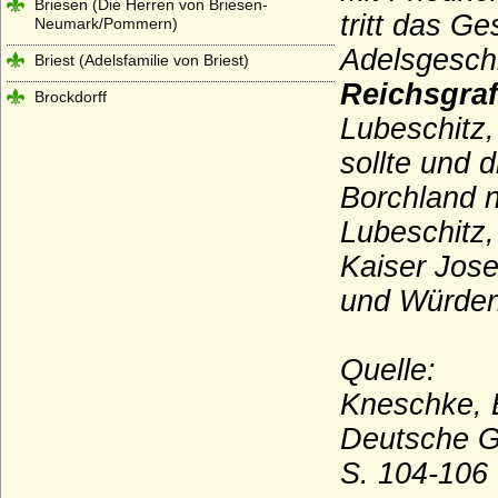
Briesen (Die Herren von Briesen-
tritt das G
Neumark/Pommern)
Adelsgeschl
Briest (Adelsfamilie von Briest)
Reichsgra
Brockdorff
Lubeschitz,
Bröcker (Broecker), Herren von Bröcker)
sollte und 
Broel-Plater, Herren und Grafen von dem
Broel genannt Plater
Borchland n
Lubeschitz
Brunonen
Kaiser Jose
Buddenbrock (Herren und Freiherren von
Buddenbrock)
und Würden 
Bülow (Herren, Freiherren, Grafen und
Fürsten von Bülow)
Quelle:
Bünau (Herren und Reichsgrafen von
Bünau)
Kneschke, 
Burchardinger, französische
Deutsche G
(Bourchardides)
S. 104-106
Burchardinger, rätische (Hunfridinger)