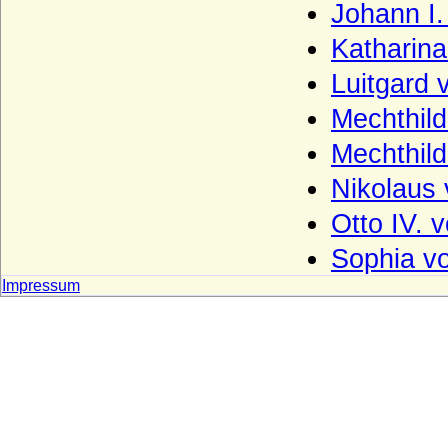
Johann I.
Henckel von Donnersmarck, Freiherren,
Grafen und Fürsten
Katharina
Herberstein (Reichsfreiherren, Grafen,
Luitgard 
Reichsgrafen von Herberstein)
Mechthild
Herren, Freiherren und Grafen von
Schwerin
Mechthil
Herren, Grafen und Fürsten von Moers
Nikolaus 
Herren und Grafen von Eberstein
Otto IV. 
Herren und Grafen von Querfurt
Sophia vo
Herren und Grafen von Zimmern
Impressum
Herren und Grafen von Zutphen
Herren von Gemen
Herren von Götterswick
Herren von Neuffen (Herren von Niefen)
Hertzberg (Herren und Grafen von