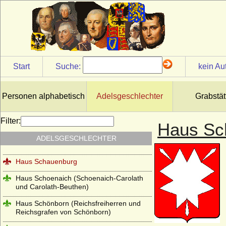
Haus Reuß (Reuss)
Haus Rietberg (Grafen von Rietberg)
Haus Rohan (Maison de Rohan)
Haus Runkel
Start
Suche:
kein Au
Haus Sachsen-Coburg und Gotha
(Wettiner)
Haus Salm
Personen alphabetisch
Adelsgeschlechter
Grabstät
Haus Savoyen
Filter:
Haus Sc
Haus Sayn-Wittgenstein
ADELSGESCHLECHTER
Haus Scarponnois (Maison de Scarpone)
Haus Schauenburg
Haus Schoenaich (Schoenaich-Carolath
und Carolath-Beuthen)
Haus Schönborn (Reichsfreiherren und
Reichsgrafen von Schönborn)