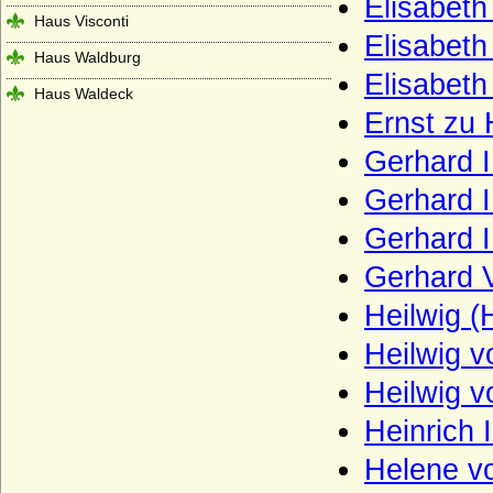
Elisabeth
Haus Visconti
Elisabeth
Haus Waldburg
Elisabet
Haus Waldeck
Ernst zu
Haus Wassenberg (Familie der
Flamenses)
Gerhard I
Haus Wessex (Angelsachsen)
Gerhard I
Haus Wevelinghoven
Gerhard I
Haus Wied
Gerhard V
Haus Windsor (ehemals Sachsen-Coburg
Heilwig (
und Gotha)
Heilwig v
Haus Württemberg
Haus York
Heilwig v
Haxthausen (Freiherren und Grafen von
Heinrich 
Haxthausen)
Helene vo
Hedemann (Herren von Hedemann)