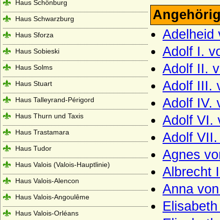
Haus Schönburg
Angehörig
Haus Schwarzburg
Adelheid 
Haus Sforza
Adolf I. 
Haus Sobieski
Adolf II.
Haus Solms
Adolf III
Haus Stuart
Haus Talleyrand-Périgord
Adolf IV.
Haus Thurn und Taxis
Adolf VI.
Haus Trastamara
Adolf VII
Haus Tudor
Agnes vo
Haus Valois (Valois-Hauptlinie)
Albrecht I
Haus Valois-Alencon
Anna von
Haus Valois-Angoulême
Elisabeth
Haus Valois-Orléans