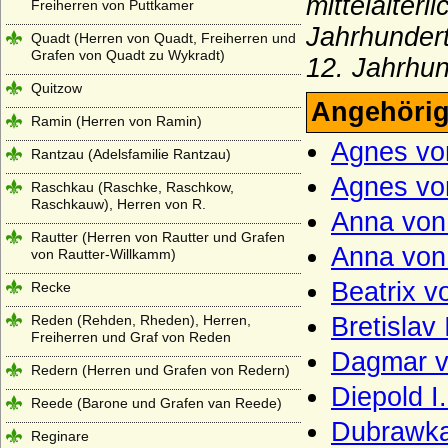
mittelalter
Freiherren von Puttkamer
Jahrhunder
Quadt (Herren von Quadt, Freiherren und
Grafen von Quadt zu Wykradt)
12. Jahrhun
Quitzow
Angehörig
Ramin (Herren von Ramin)
Agnes v
Rantzau (Adelsfamilie Rantzau)
Agnes v
Raschkau (Raschke, Raschkow,
Raschkauw), Herren von R.
Anna vo
Rautter (Herren von Rautter und Grafen
Anna von
von Rautter-Willkamm)
Beatrix 
Recke
Reden (Rehden, Rheden), Herren,
Bretislav
Freiherren und Graf von Reden
Dagmar v
Redern (Herren und Grafen von Redern)
Diepold I
Reede (Barone und Grafen van Reede)
Dubrawk
Reginare