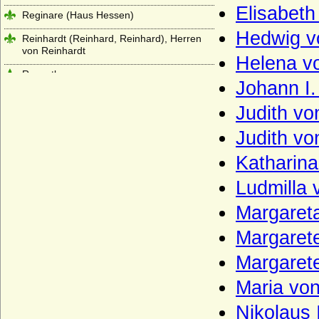
Elisabet
Reginare (Haus Hessen)
Hedwig v
Reinhardt (Reinhard, Reinhard), Herren
von Reinhardt
Helena v
Reventlow
Johann I.
Ribbeck (Herren von Ribbeck)
Judith v
Riedesel (zu Bellersheim, Camberg und
Eisenbach), letztere Reichsfreiherren
Judith vo
Robertiner (Les Robertiens, Rupertiner)
Katharina
Rochow (Familie von Rochow)
Ludmilla
Roebel (Röbel)
Margaret
Roedern (Rödern), Herren,
Margaret
Reichsfreiherren, Freiherren und Grafen
Margaret
Rohr (Herren von Rohr, von Rohr gen. von
Wahlen-Jürgass)
Maria vo
Rolloniden (Normannen,
Nikolaus 
Anglonormannen)