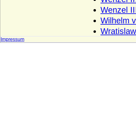
Schlabrendorff (Schlabrendorf,
Schlaberndorff) Herren, Reichsfreiherren
Wenzel II
und Grafen v. Schlabrendorff
Wilhelm 
Schladen (Herren und Grafen von
Schladen)
Wratislaw
Schlieben (Herren, Reichsgrafen und
Impressum
Grafen von Schlieben)
Schlippenbach (Herren, Freiherren und
Grafen von Schlippenbach)
Schlüsselberg (Herren von Schlüsselberg)
Schmeling (Herren von Schmeling)
Schmettau (Schmettow), Reichsfreiherren
und Reichsgrafen von Schmettau
Schönberg (Herren und Freiherren von
Schönberg)
Schöning (Herren von Schöning)
Schomberg (Schönburg auf Wesel,
Schönberg auf Wesel, Schonburg),