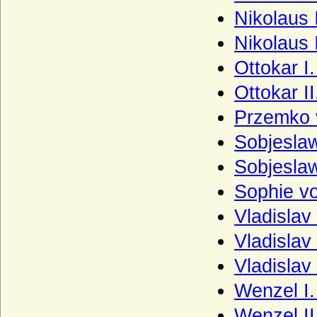
Nikolaus 
Romanow
Romanow-Holstein-Gottorp
Nikolaus 
Rosenberg (tschechisch Ro?mberkové)
Ottokar I
Rosenkrantz (Rosencrantz)
Ottokar I
Rottal (tschechisch: hrabì z Rottalu)
Przemko 
Rüchel (Herren von Rüchel)
Sobjesla
Rurikiden
Sobjeslaw
Saldern (Herren von Saldern, Grafen von
Sophie v
Saldern-Ahlimb-Ringenwalde)
Vladislav
Salier
Vladislav
Scaliger (Scaligeri, della Scala)
Schaffgotsch (Herren, Freiherren und
Vladislav
Grafen von Schaffgotsch)
Wenzel I.
Schapelow (Herren von Schapelow)
Wenzel II