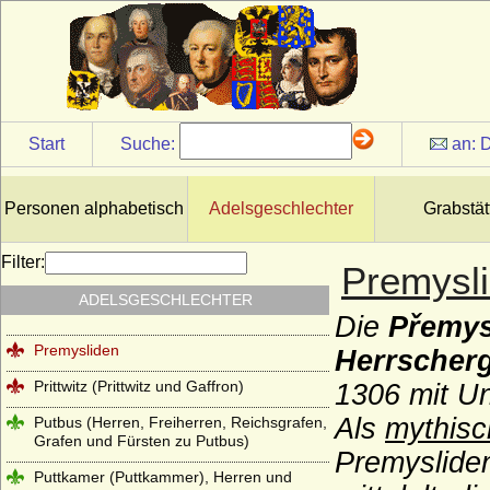
Ploetz (Ploetz/Neumark, auch: Sabower
Stamm, von Ploetz mit dem Schwane)
Ploetz (Ploetz/Pommern, auch: Stuchower
und Schwenzer Stamm der von Ploetz)
Podewils (Herren, Freiherren und Grafen
Start
Suche:
an:
D
von Podewils)
Pölnitz (Pöllnitz)
Personen alphabetisch
Adelsgeschlechter
Grabstät
Ponickau (Herren und Freiherren)
Pourtalès (Grafen von Pourtalès)
Filter:
Premysl
Praschma (Grafen von Praschma,
ADELSGESCHLECHTER
Freiherren von Bilkau)
Die
Přemys
Premysliden
Herrscher
Prittwitz (Prittwitz und Gaffron)
1306 mit U
Als
mythisc
Putbus (Herren, Freiherren, Reichsgrafen,
Grafen und Fürsten zu Putbus)
Premysliden
Puttkamer (Puttkammer), Herren und