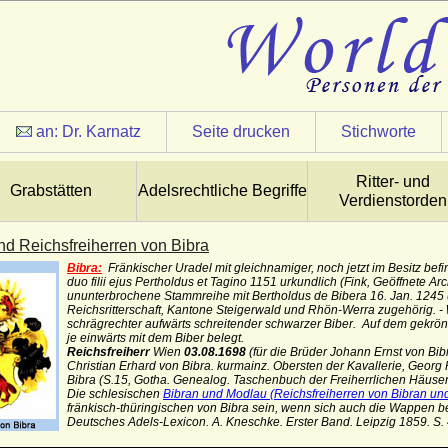
an:
Dr. Karnatz
Seite drucken
Stichworte
Ritter- und
Grabstätten
Adelsrechtliche Begriffe
Verdienstorden
nd Reichsfreiherren von Bibra
Bibra:
Fränkischer Uradel mit gleichnamiger, noch jetzt im Besitz bef
duo filii ejus Pertholdus et Tagino 1151 urkundlich (Fink, Geöffnete Ar
ununterbrochene Stammreihe mit Bertholdus de Bibera 16. Jan. 1245 urk
Reichsritterschaft, Kantone Steigerwald und Rhön-Werra zugehörig. -
schrägrechter aufwärts schreitender schwarzer Biber. Auf dem gekrö
je einwärts mit dem Biber belegt.
Reichsfreiherr
Wien
03.08.1698
(für die Brüder Johann Ernst von Bib
Christian Erhard von Bibra. kurmainz. Obersten der Kavallerie, Georg 
Bibra (S.15, Gotha. Genealog. Taschenbuch der Freiherrlichen Häuser, 
Die schlesischen
Bibran und Modlau (Reichsfreiherren von Bibran un
fränkisch-thüringischen von Bibra sein, wenn sich auch die Wappen b
Deutsches Adels-Lexicon. A. Kneschke. Erster Band. Leipzig 1859. S.