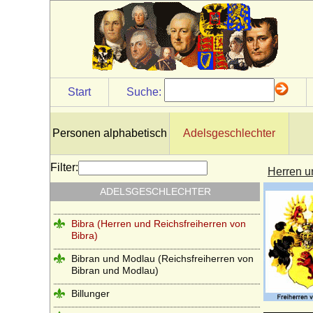
Schönfeld)
Berlepsch (Herren, Freiherren und Grafen
von Berlepsch)
Berlichingen (Reichsritter, Freiherren und
Grafen von Berlichingen)
Start
Suche:
Bernstorff (Herren, Freiherren und Grafen
von Bernstorff)
Bertkow (Bertikow, Bertkau), Herren von
Personen alphabetisch
Adelsgeschlechter
Bertkow
Bethusy-Huc (Grafen von Bethusy-Huc)
Filter:
Herren u
Beust (Herren, Freiherren und
ADELSGESCHLECHTER
Reichsgrafen von Beust)
Bibra (Herren und Reichsfreiherren von
Bibra)
Bibran und Modlau (Reichsfreiherren von
Bibran und Modlau)
Billunger