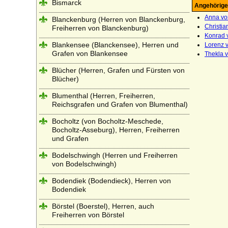
Bismarck
Angehörige
Anna vo
Blanckenburg (Herren von Blanckenburg,
Christia
Freiherren von Blanckenburg)
Konrad v
Blankensee (Blanckensee), Herren und
Lorenz v
Grafen von Blankensee
Thekla v
Blücher (Herren, Grafen und Fürsten von
Blücher)
Blumenthal (Herren, Freiherren,
Reichsgrafen und Grafen von Blumenthal)
Bocholtz (von Bocholtz-Meschede,
Bocholtz-Asseburg), Herren, Freiherren
und Grafen
Bodelschwingh (Herren und Freiherren
von Bodelschwingh)
Bodendiek (Bodendieck), Herren von
Bodendiek
Börstel (Boerstel), Herren, auch
Freiherren von Börstel