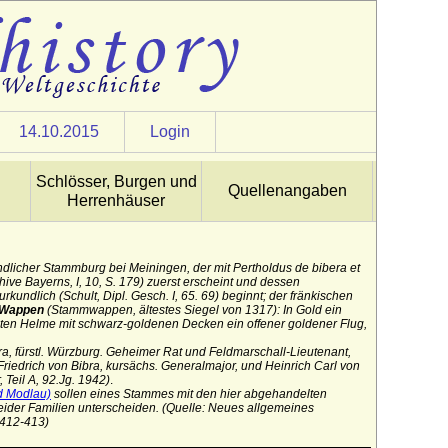
14.10.2015
Login
Schlösser, Burgen und
Quellenangaben
Herrenhäuser
indlicher Stammburg bei Meiningen, der mit Pertholdus de bibera et
chive Bayerns, I, 10, S. 179) zuerst erscheint und dessen
undlich (Schult, Dipl. Gesch. I, 65. 69) beginnt; der fränkischen
Wappen
(Stammwappen, ältestes Siegel von 1317): In Gold ein
nten Helme mit schwarz-goldenen Decken ein offener goldener Flug,
ra, fürstl. Würzburg. Geheimer Rat und Feldmarschall-Lieutenant,
Friedrich von Bibra, kursächs. Generalmajor, und Heinrich Carl von
Teil A, 92.Jg. 1942)
.
d Modlau)
sollen eines Stammes mit den hier abgehandelten
eider Familien unterscheiden.
(Quelle: Neues allgemeines
 412-413)