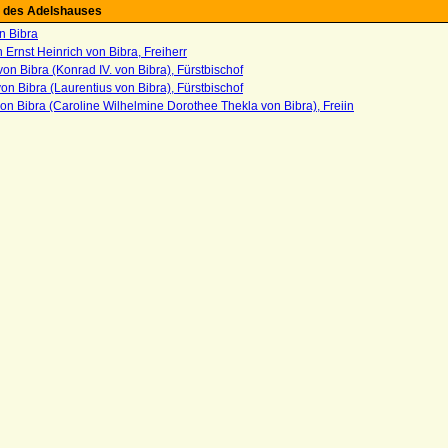
 des Adelshauses
n Bibra
n Ernst Heinrich von Bibra, Freiherr
on Bibra (Konrad IV. von Bibra), Fürstbischof
on Bibra (Laurentius von Bibra), Fürstbischof
on Bibra (Caroline Wilhelmine Dorothee Thekla von Bibra), Freiin