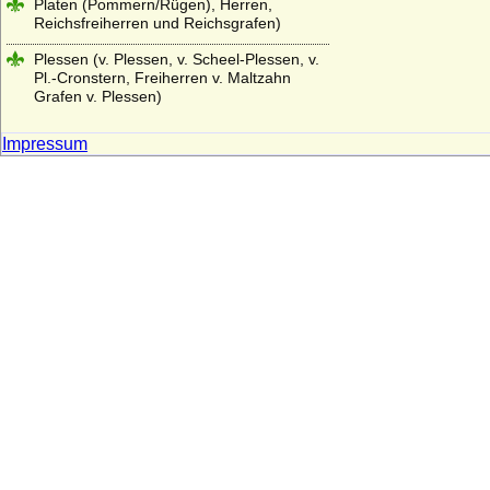
Platen (Pommern/Rügen), Herren,
Reichsfreiherren und Reichsgrafen)
Plessen (v. Plessen, v. Scheel-Plessen, v.
Pl.-Cronstern, Freiherren v. Maltzahn
Grafen v. Plessen)
Plettenberg (Ritter, Freiherren und Grafen
Impressum
von Plettenberg)
Ploetz (Ploetz/Neumark, auch: Sabower
Stamm, von Ploetz mit dem Schwane)
Ploetz (Ploetz/Pommern, auch: Stuchower
und Schwenzer Stamm der von Ploetz)
Podewils (Herren, Freiherren und Grafen
von Podewils)
Pölnitz (Pöllnitz)
Ponickau (Herren und Freiherren)
Pourtalès (Grafen von Pourtalès)
Praschma (Grafen von Praschma,
Freiherren von Bilkau)