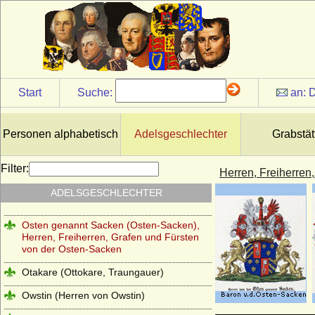
Nostitz)
Oberg (Herren und Grafen von Oberg)
Obotriten (Obodriten, Haus Mecklenburg)
Oertzen (Adelsfamilie von Oertzen)
Start
Suche:
an:
D
Oppen (Ritter und Herren von Oppen)
Orsini
Personen alphabetisch
Adelsgeschlechter
Grabstät
Orsini-Rosenberg (Freiherren, Grafen und
Fürsten)
Filter:
Herren, Freiherren
Ostau (Herren von Ostau)
ADELSGESCHLECHTER
Osten (Herren und Grafen von der Osten)
Osten genannt Sacken (Osten-Sacken),
Herren, Freiherren, Grafen und Fürsten
von der Osten-Sacken
Otakare (Ottokare, Traungauer)
Owstin (Herren von Owstin)